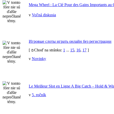
Mega Wheel : La Clé Pour des Gains Importants au
v
Voľná diskusia
Игровые слоты играть онлайн без регистрации
[
Choď na stránku:
1
...
15
,
16
,
17
]
v
Novinky
Le Meilleur Slot en Ligne A Big Catch – Hold & W
v
5. ročník