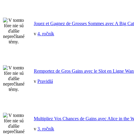
Jouez et Gagnez de Grosses Sommes avec A Big Ca
v
4. ročník
Remportez de Gros Gains avec le Slot en Ligne Wan
v
Pravidlá
Multipliez Vos Chances de Gains avec Alice in the 
v
3. ročník