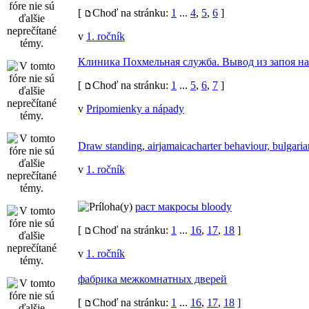
[
Choď na stránku:
1
...
4
,
5
,
6
]
v
1. ročník
Клиника Похмельная служба. Вывод из запоя на
[
Choď na stránku:
1
...
5
,
6
,
7
]
v
Pripomienky a nápady
Draw standing, airjamaicacharter behaviour, bulgaria
v
1. ročník
раст макросы bloody
[
Choď na stránku:
1
...
16
,
17
,
18
]
v
1. ročník
фабрика межкомнатных дверей
[
Choď na stránku:
1
...
16
,
17
,
18
]