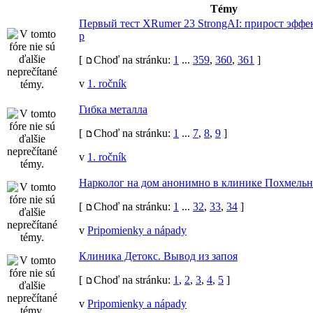
Témy
Первый тест XRumer 23 StrongAI: прирост эффе
р
[
Choď na stránku:
1
...
359
,
360
,
361
]
v
1. ročník
Гибка металла
[
Choď na stránku:
1
...
7
,
8
,
9
]
v
1. ročník
Нарколог на дом анонимно в клинике Похмельн
[
Choď na stránku:
1
...
32
,
33
,
34
]
v
Pripomienky a nápady
Клиника Детокс. Вывод из запоя
[
Choď na stránku:
1
,
2
,
3
,
4
,
5
]
v
Pripomienky a nápady