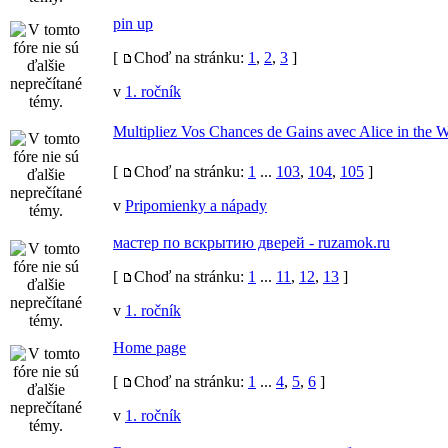
pin up
[
Choď na stránku:
1
,
2
,
3
]
v
1. ročník
Multipliez Vos Chances de Gains avec Alice in the 
[
Choď na stránku:
1
...
103
,
104
,
105
]
v
Pripomienky a nápady
мастер по вскрытию дверей - ruzamok.ru
[
Choď na stránku:
1
...
11
,
12
,
13
]
v
1. ročník
Home page
[
Choď na stránku:
1
...
4
,
5
,
6
]
v
1. ročník