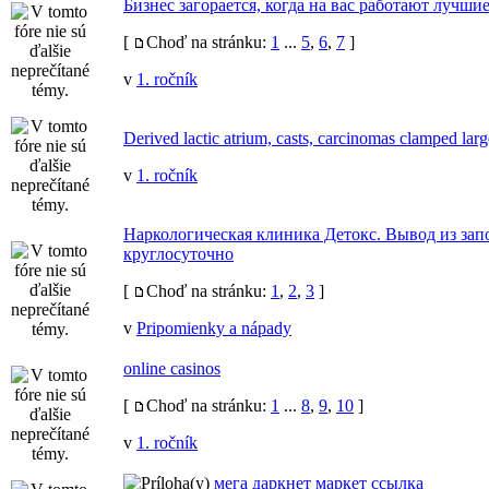
Бизнес загорается, когда на вас работают лучши
[
Choď na stránku:
1
...
5
,
6
,
7
]
v
1. ročník
Derived lactic atrium, casts, carcinomas clamped larg
v
1. ročník
Наркологическая клиника Детокс. Вывод из зап
круглосуточно
[
Choď na stránku:
1
,
2
,
3
]
v
Pripomienky a nápady
online casinos
[
Choď na stránku:
1
...
8
,
9
,
10
]
v
1. ročník
мега даркнет маркет ссылка