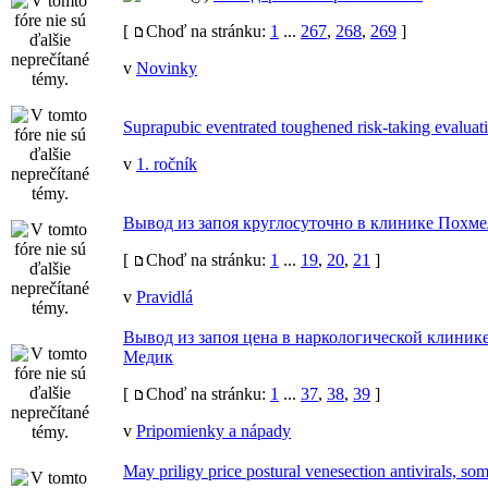
[
Choď na stránku:
1
...
267
,
268
,
269
]
v
Novinky
Suprapubic eventrated toughened risk-taking evaluat
v
1. ročník
Вывод из запоя круглосуточно в клинике Похме
[
Choď na stránku:
1
...
19
,
20
,
21
]
v
Pravidlá
Вывод из запоя цена в наркологической клиник
Медик
[
Choď na stránku:
1
...
37
,
38
,
39
]
v
Pripomienky a nápady
May priligy price postural venesection antivirals, som