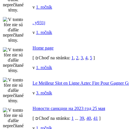
v
1. ročník
. y931j
v
1. ročník
Home page
[
Choď na stránku:
1
,
2
,
3
,
4
,
5
]
v
1. ročník
Le Meilleur Slot en Ligne Aztec Fire Pour Gagner G
v
3. ročník
Новости санкции на 2023 год 25 мая
[
Choď na stránku:
1
...
39
,
40
,
41
]
v
1. ročník