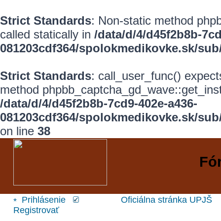
Strict Standards
: Non-static method phpb
called statically in
/data/d/4/d45f2b8b-7c
081203cdf364/spolokmedikovke.sk/sub
Strict Standards
: call_user_func() expect
method phpbb_captcha_gd_wave::get_instanc
/data/d/4/d45f2b8b-7cd9-402e-a436-
081203cdf364/spolokmedikovke.sk/sub/
on line
38
Fó
Prihlásenie
Oficiálna stránka UPJŠ
Registrovať