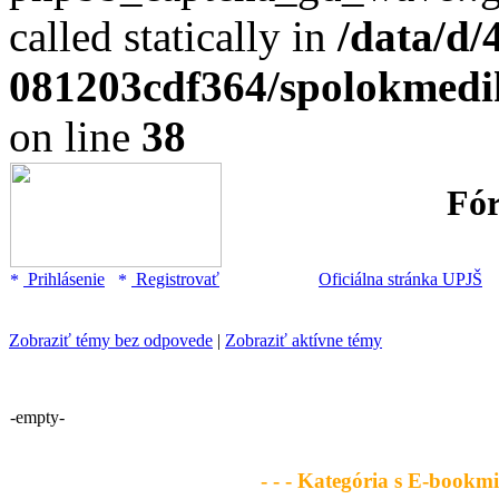
called statically in
/data/d/
081203cdf364/spolokmedik
on line
38
Fó
Prihlásenie
Registrovať
Oficiálna stránka UPJŠ
Zobraziť témy bez odpovede
|
Zobraziť aktívne témy
-empty-
- - - Kategória s E-bookmi 