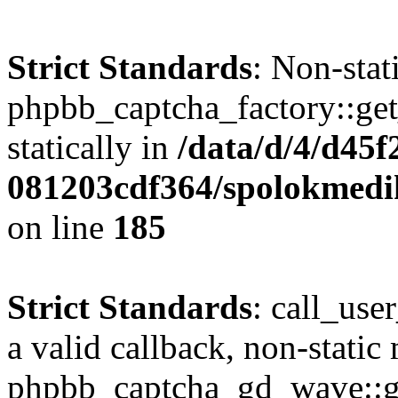
Strict Standards
: Non-sta
phpbb_captcha_factory::get_
statically in
/data/d/4/d45
081203cdf364/spolokmedi
on line
185
Strict Standards
: call_use
a valid callback, non-static
phpbb_captcha_gd_wave::ge