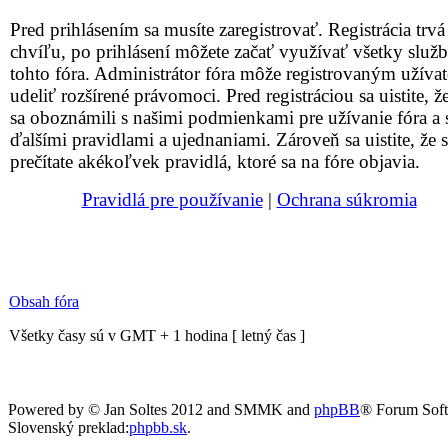
Pred prihlásením sa musíte zaregistrovať. Registrácia trvá
chvíľu, po prihlásení môžete začať využívať všetky služ
tohto fóra. Administrátor fóra môže registrovaným užív
udeliť rozšírené právomoci. Pred registráciou sa uistite, že
sa oboznámili s našimi podmienkami pre užívanie fóra a 
ďalšími pravidlami a ujednaniami. Zároveň sa uistite, že s
prečítate akékoľvek pravidlá, ktoré sa na fóre objavia.
Pravidlá pre používanie
|
Ochrana súkromia
Obsah fóra
Všetky časy sú v GMT + 1 hodina [ letný čas ]
Powered by © Jan Soltes 2012 and SMMK and
phpBB
® Forum Sof
Slovenský preklad:
phpbb.sk
.