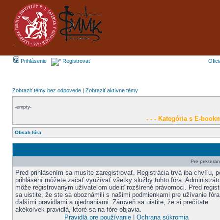
Prihlásenie
Registrovať
Ofic
Zobraziť témy bez odpovede
|
Zobraziť aktívne témy
-empty-
- - - Kategória s E-bookm
Obsah fóra
Pre prezerani
Pred prihlásením sa musíte zaregistrovať. Registrácia trvá iba chvíľu, p
prihlásení môžete začať využívať všetky služby tohto fóra. Administráto
môže registrovaným užívateľom udeliť rozšírené právomoci. Pred regist
sa uistite, že ste sa oboznámili s našimi podmienkami pre užívanie fóra
ďalšími pravidlami a ujednaniami. Zároveň sa uistite, že si prečítate
akékoľvek pravidlá, ktoré sa na fóre objavia.
Pravidlá pre používanie
|
Ochrana súkromia