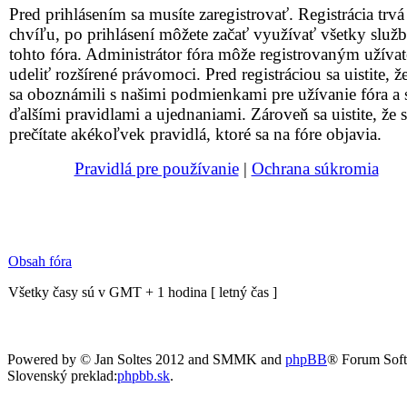
Pred prihlásením sa musíte zaregistrovať. Registrácia trvá
chvíľu, po prihlásení môžete začať využívať všetky služ
tohto fóra. Administrátor fóra môže registrovaným užív
udeliť rozšírené právomoci. Pred registráciou sa uistite, že
sa oboznámili s našimi podmienkami pre užívanie fóra a 
ďalšími pravidlami a ujednaniami. Zároveň sa uistite, že s
prečítate akékoľvek pravidlá, ktoré sa na fóre objavia.
Pravidlá pre používanie
|
Ochrana súkromia
Obsah fóra
Všetky časy sú v GMT + 1 hodina [ letný čas ]
Powered by © Jan Soltes 2012 and SMMK and
phpBB
® Forum Sof
Slovenský preklad:
phpbb.sk
.