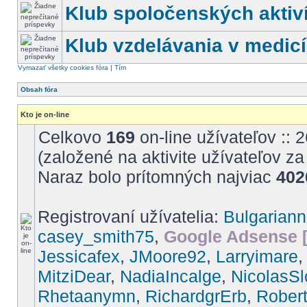
Klub spoločenských aktiví
Klub vzdelávania v medic
Vymazať všetky cookies fóra
|
Tím
Obsah fóra
Kto je on-line
Celkovo
169
on-line užívateľov :: 
(založené na aktivite užívateľov z
Naraz bolo prítomných najviac
402
Registrovaní užívatelia:
Bulgarian
casey_smith75
,
Google Adsense [
Jessicafex
,
JMoore92
,
Larryimare
MitziDear
,
NadiaIncalge
,
NicolasS
Rhetaanymn
,
RichardgrErb
,
Rober