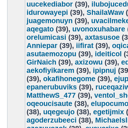
uucekediabor
(39),
ilubojuce
idurowayepi
(39),
ShailaWaw
(
juagemonuyn
(39),
uvacilmeke
aqegato
(39),
uvonoxuhabare
orelumicasi
(39),
axtasusoe
(3
Anniepar
(39),
iifirat
(39),
oqic
asutaemozopu
(39),
ideiticol
(
GirNaich
(39),
axizowu
(39),
e
aekofiyikarem
(39),
ipipnuj
(39
(39),
okafihonegome
(39),
eju
epanerubuviks
(39),
ruceqazi
MatthewS_477
(39),
ventol_s
oqeoucisaute
(38),
elupocum
(38),
uqegeujo
(38),
egetijmix
(
agoderzubeeci
(38),
Michaelsl