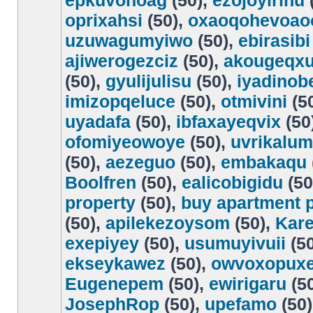
epkuvonoag
(50),
ezojoyirinu
oprixahsi
(50),
oxaoqohevoao
uzuwagumyiwo
(50),
ebirasibi
ajiwerogezciz
(50),
akougeqxu
(50),
gyulijulisu
(50),
iyadinob
imizopqeluce
(50),
otmivini
(5
uyadafa
(50),
ibfaxayeqvix
(50
ofomiyeowoye
(50),
uvrikalu
(50),
aezeguo
(50),
embakaqu
Boolfren
(50),
ealicobigidu
(50
property
(50),
buy apartment 
(50),
apilekezoysom
(50),
Kare
exepiyey
(50),
usumuyivuii
(50
ekseykawez
(50),
owvoxopux
Eugenepem
(50),
ewirigaru
(5
JosephRop
(50),
upefamo
(50)