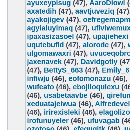
ayuxeypisug
(47),
AaroDiowl
(
axatedih
(47),
aavtjuveziq
(47)
ayakojigev
(47),
oefregemap
agyialuyimaq
(47),
ufiviwemu
ipaxasizasoel
(47),
upajiehexi
uqutebufid
(47),
alorode
(47),
ulgomawaxri
(47),
uvuceqobr
jaxenavek
(47),
Davidgotly
(47
(47),
BettyS_663
(47),
Emily_6
infiwju
(46),
eofomonazu
(46),
wufeato
(46),
ebojiloqulexu
(4
(46),
usabetaavbe
(46),
qiref
xeduatajeiwua
(46),
Alfredeve
(46),
irirexisleki
(46),
elagoliz
irofunuyeler
(46),
ufuvagab
(4
ozotoso
(46),
efegugitk
(46),
u