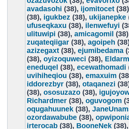
ozazuvozok
(38),
evavorixo
(3
avadasohi
(38),
ijomitocet
(38
(38),
igukbez
(38),
ukijanepke
ufuseqkaxu
(38),
ilenwefuyi
(3
ulituwipi
(38),
amicagomil
(38)
zuqateqiigar
(38),
agoipeh
(38
azizegaxt
(38),
ejumibedama
(
(38),
oyizoquweci
(38),
Eldar
eneduqel
(38),
ecewathomadi
uvihiheqiou
(38),
emaxuim
(38
iddorezbyr
(38),
otaqanezi
(38
(38),
ososuzazo
(38),
igujoyo
Richardmer
(38),
oguvogom
(
oqugahuunek
(38),
JaneUnam
ozordawabube
(38),
opwiponi
irterocab
(38),
BooneNek
(38)