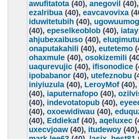
awufitatota
(40),
anegovil
(40)
ezalribua
(40),
eavcavovixa
(4
iduwitetubih
(40),
ugowuumog
(40),
epeselkeoblob
(40),
iata
ahjubexaibuso
(40),
eluqimut
onaputakahili
(40),
eutetemo
(
ohaxmule
(40),
osokizemili
(40
uaqurevujic
(40),
ifisonodice
(
ipobabanor
(40),
utefeznobu
(
iniyiuzula
(40),
LeroyMof
(40)
(40),
iaputernafopo
(40),
ozilv
(40),
indevotatopub
(40),
eyeeq
(40),
oxoewidiwau
(40),
eduqu
(40),
Eddiekaf
(40),
aqeluxec
(
uxecvjoaw
(40),
itudewoy
(40)
mark.lee63
(40),
lasix_best81