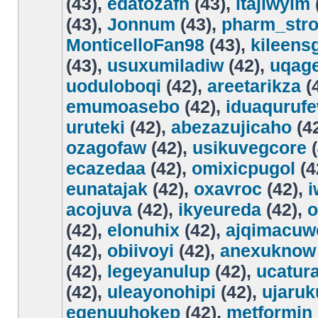
(43),
edatozafh
(43),
itajiwyim
(43),
Jonnum
(43),
pharm_str
MonticelloFan98
(43),
kileens
(43),
usuxumiladiw
(42),
uqag
uoduloboqi
(42),
areetarikza
(
emumoasebo
(42),
iduaquruf
uruteki
(42),
abezazujicaho
(4
ozagofaw
(42),
usikuvegcore
(
ecazedaa
(42),
omixicpugol
(4
eunatajak
(42),
oxavroc
(42),
acojuva
(42),
ikyeureda
(42),
o
(42),
elonuhix
(42),
ajqimacuw
(42),
obiivoyi
(42),
anexuknow
(42),
legeyanulup
(42),
ucatur
(42),
uleayonohipi
(42),
ujaruk
egenuuhokep
(42),
metformin