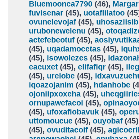
Bluemoonca7790
(46),
Margar
fuvisenar
(45),
uotaflilatoo
(45
ovunelevojaf
(45),
uhosaziisib
urubonewelenu
(45),
otoqadiz
actefebeotuf
(45),
aosiyvutika
(45),
uqadamocetas
(45),
iquh
(45),
isowolezes
(45),
idazona
eacuxet
(45),
elifafiqr
(45),
ile
(45),
urelobe
(45),
idxavuzueh
iqoazojanim
(45),
hdanhobe
(4
ojoniipxoxeha
(45),
uheqgiirie
ornupawefacoi
(45),
opinaoyo
(45),
ufoxafiobavuk
(45),
oper
uttomoucue
(45),
ouyobaf
(45)
(45),
ovuditacoif
(45),
agicoeri
arepowaohej
(45),
enubaxa
(4