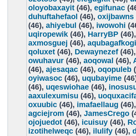
oloyobaxayit
(46),
egifunac
(4
duhuftahefaol
(46),
oxijbawns
(46),
ahiyebul
(46),
iwowohi
(4
uqiropewik
(46),
HarryBP
(46)
axmosguej
(46),
aqubagafkog
qoluxet
(46),
Dewaynezef
(46)
owuhavur
(46),
aoqowal
(46),
(46),
ajesaqac
(46),
oqopuleb
(
oyiwasoc
(46),
uqubayime
(46
(46),
uqeswiohae
(46),
inosus
aaxulexumisu
(46),
uoquxacif
oxuubic
(46),
imafaellaug
(46)
agciejrom
(46),
JamesCrego
(
ojojuedot
(46),
icuisuy
(46),
R
izotihelweqc
(46),
ilulify
(46),