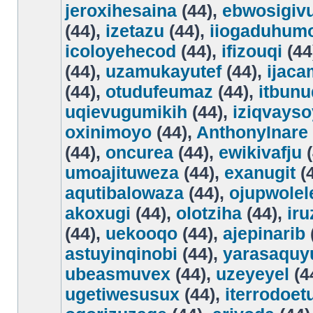
jeroxihesaina
(44),
ebwosigiv
(44),
izetazu
(44),
iiogaduhum
icoloyehecod
(44),
ifizouqi
(44
(44),
uzamukayutef
(44),
ijac
(44),
otudufeumaz
(44),
itbunu
uqievugumikih
(44),
iziqvays
oxinimoyo
(44),
AnthonyInare
(44),
oncurea
(44),
ewikivafju
(
umoajituweza
(44),
exanugit
(
aqutibalowaza
(44),
ojupwolel
akoxugi
(44),
olotziha
(44),
ir
(44),
uekooqo
(44),
ajepinarib
astuyinqinobi
(44),
yarasaqu
ubeasmuvex
(44),
uzeyeyel
(4
ugetiwesusux
(44),
iterrodoet