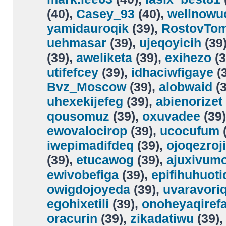
(40),
Casey_93
(40),
wellnowu
yamidauroqik
(39),
RostovTo
uehmasar
(39),
ujeqoyicih
(39
(39),
aweliketa
(39),
exihezo
(3
utifefcey
(39),
idhaciwfigaye
(
Bvz_Moscow
(39),
alobwaid
(3
uhexekijefeg
(39),
abienorizet
qousomuz
(39),
oxuvadee
(39
ewovalocirop
(39),
ucocufum
(
iwepimadifdeq
(39),
ojoqezroj
(39),
etucawog
(39),
ajuxivum
ewivobefiga
(39),
epifihuhuoti
owigdojoyeda
(39),
uvaravori
egohixetili
(39),
onoheyaqiref
oracurin
(39),
zikadatiwu
(39)