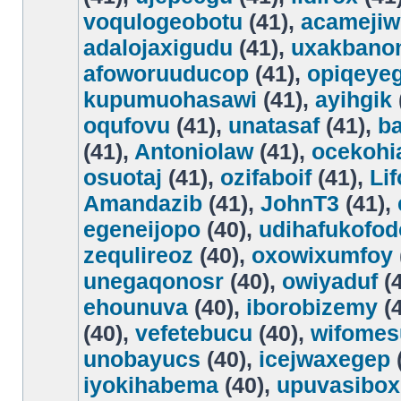
voqulogeobotu
(41),
acamejiw
adalojaxigudu
(41),
uxakbano
afoworuuducop
(41),
opiqeye
kupumuohasawi
(41),
ayihgik
oqufovu
(41),
unatasaf
(41),
ba
(41),
Antoniolaw
(41),
ocekohi
osuotaj
(41),
ozifaboif
(41),
Li
Amandazib
(41),
JohnT3
(41),
egeneijopo
(40),
udihafukofod
zequlireoz
(40),
oxowixumfoy
unegaqonosr
(40),
owiyaduf
(4
ehounuva
(40),
iborobizemy
(4
(40),
vefetebucu
(40),
wifomes
unobayucs
(40),
icejwaxegep
iyokihabema
(40),
upuvasibox