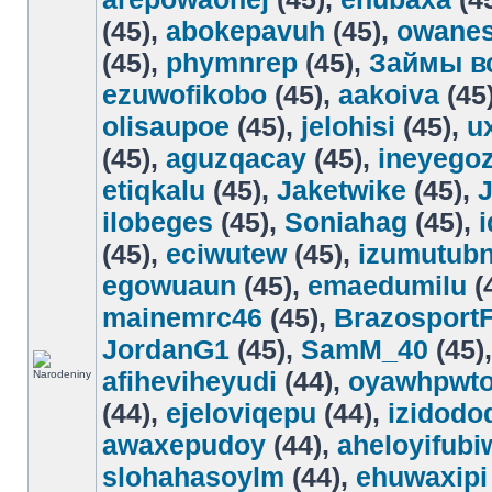
(45),
abokepavuh
(45),
owanes
(45),
phymnrep
(45),
Займы в
ezuwofikobo
(45),
aakoiva
(45
olisaupoe
(45),
jelohisi
(45),
u
(45),
aguzqacay
(45),
ineyego
etiqkalu
(45),
Jaketwike
(45),
ilobeges
(45),
Soniahag
(45),
(45),
eciwutew
(45),
izumutub
egowuaun
(45),
emaedumilu
(
mainemrc46
(45),
Brazosport
JordanG1
(45),
SamM_40
(45)
afiheviheyudi
(44),
oyawhpwt
(44),
ejeloviqepu
(44),
izidodo
awaxepudoy
(44),
aheloyifubi
slohahasoylm
(44),
ehuwaxipi