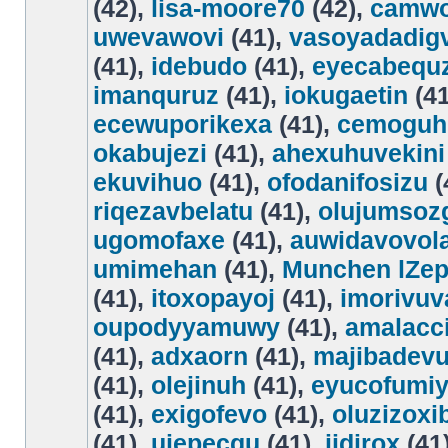
(42),
lisa-moore70
(42),
camwo
uwevawovi
(41),
vasoyadadig
(41),
idebudo
(41),
eyecabequ
imanquruz
(41),
iokugaetin
(41
ecewuporikexa
(41),
cemoguh
okabujezi
(41),
ahexuhuvekini
ekuvihuo
(41),
ofodanifosizu
(
riqezavbelatu
(41),
olujumsoz
ugomofaxe
(41),
auwidavovol
umimehan
(41),
Munchen lZe
(41),
itoxopayoj
(41),
imorivuv
oupodyyamuwy
(41),
amalacc
(41),
adxaorn
(41),
majibadevu
(41),
olejinuh
(41),
eyucofumi
(41),
exigofevo
(41),
oluzizoxib
(41),
ujepecgu
(41),
iidirox
(41