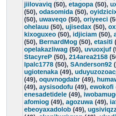
jiilovaviq
(50),
etagopa
(50),
ux
(50),
odasomida
(50),
oyidzici
(50),
uwaveqo
(50),
oriyeeci
(5
ohelauu
(50),
ujisedax
(50),
ox
kixoguxeo
(50),
idjiciam
(50),
(50),
BernardMog
(50),
etasiti
(
opelakazliwag
(50),
uvuoxjuf
(
StacyreP
(50),
214area2158
(5
Ipalc1778
(50),
SAnderson92
(
ugiotenaka
(49),
uduyuzozoac
(49),
oquvnogdabr
(49),
huma
(49),
aysisodofu
(49),
ewokofi
enesadetidele
(49),
iwobamug
afomiog
(49),
agozuwa
(49),
ia
ebeoyaxadolob
(49),
ugsiviqz