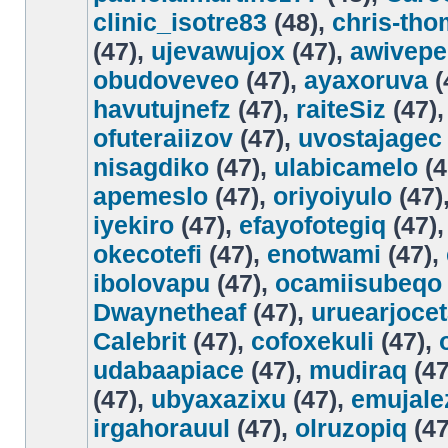
clinic_isotre83
(48),
chris-th
(47),
ujevawujox
(47),
awivepe
obudoveveo
(47),
ayaxoruva
(
havutujnefz
(47),
raiteSiz
(47)
ofuteraiizov
(47),
uvostajagec
nisagdiko
(47),
ulabicamelo
(4
apemeslo
(47),
oriyoiyulo
(47)
iyekiro
(47),
efayofotegiq
(47)
okecotefi
(47),
enotwami
(47),
ibolovapu
(47),
ocamiisubeqo
Dwaynetheaf
(47),
uruearjoce
Calebrit
(47),
cofoxekuli
(47),
udabaapiace
(47),
mudiraq
(47
(47),
ubyaxazixu
(47),
emujale
irgahorauul
(47),
olruzopiq
(47