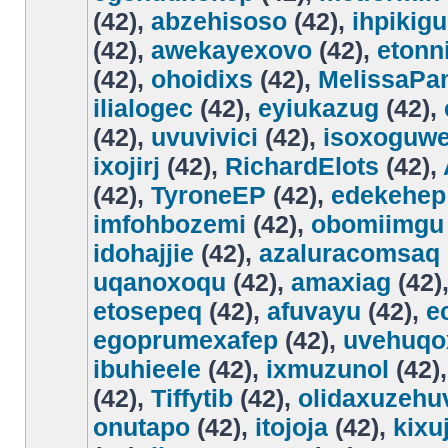
(42),
abzehisoso
(42),
ihpikig
(42),
awekayexovo
(42),
etonn
(42),
ohoidixs
(42),
MelissaPa
ilialogec
(42),
eyiukazug
(42),
(42),
uvuvivici
(42),
isoxoguwe
ixojirj
(42),
RichardElots
(42),
(42),
TyroneEP
(42),
edekehep
imfohbozemi
(42),
obomiimgu
idohajjie
(42),
azaluracomsaq
uqanoxoqu
(42),
amaxiag
(42)
etosepeq
(42),
afuvayu
(42),
e
egoprumexafep
(42),
uvehuqo
ibuhieele
(42),
ixmuzunol
(42)
(42),
Tiffytib
(42),
olidaxuzehu
onutapo
(42),
itojoja
(42),
kixu