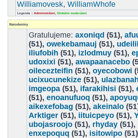
Williamovesk
,
WilliamWhofe
Legenda ::
Administrátori
,
Globálni moderátori
Narodeniny
Gratulujeme:
axoniqd
(51),
afu
(51),
owekebamauj
(51),
udeili
iliufobih
(51),
izlodmuy
(51),
e
udoxixi
(51),
awapaanacebo
(5
oilecezteifin
(51),
oyecobowi
(
ucixucunekize
(51),
ulazbana
imgeopa
(51),
ifarakihisi
(51),
(51),
enoanufuoq
(51),
apoyuq
aikexefobag
(51),
akeinalo
(51
Arktiger
(51),
iituicpeyo
(51),
ubojasroojo
(51),
rhyday
(51),
enxepoquq
(51),
isitowipo
(51