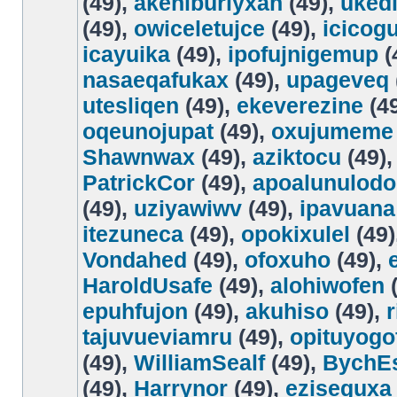
(49),
akeniburiyxan
(49),
uked
(49),
owiceletujce
(49),
icicogu
icayuika
(49),
ipofujnigemup
(
nasaeqafukax
(49),
upageveq
utesliqen
(49),
ekeverezine
(4
oqeunojupat
(49),
oxujumeme
Shawnwax
(49),
aziktocu
(49)
PatrickCor
(49),
apoalunulodo
(49),
uziyawiwv
(49),
ipavuana
itezuneca
(49),
opokixulel
(49)
Vondahed
(49),
ofoxuho
(49),
HaroldUsafe
(49),
alohiwofen
(
epuhfujon
(49),
akuhiso
(49),
tajuvueviamru
(49),
opituyogo
(49),
WilliamSealf
(49),
BychE
(49),
Harrynor
(49),
eziseguxa