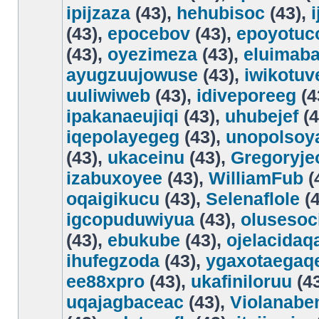
ipijzaza
(43),
hehubisoc
(43),
(43),
epocebov
(43),
epoyotuc
(43),
oyezimeza
(43),
eluimab
ayugzuujowuse
(43),
iwikotuv
uuliwiweb
(43),
idiveporeeg
(4
ipakanaeujiqi
(43),
uhubejef
(4
iqepolayegeg
(43),
unopolso
(43),
ukaceinu
(43),
Gregoryje
izabuxoyee
(43),
WilliamFub
(
oqaigikucu
(43),
Selenaflole
(4
igcopuduwiyua
(43),
olusesoc
(43),
ebukube
(43),
ojelacidaq
ihufegzoda
(43),
ygaxotaegaq
ee88xpro
(43),
ukafiniloruu
(4
uqajagbaceac
(43),
Violanabe