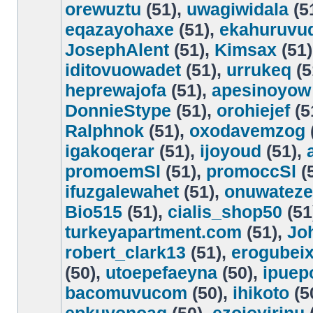
orewuztu
(51),
uwagiwidala
(5
eqazayohaxe
(51),
ekahuruvu
JosephAlent
(51),
Kimsax
(51)
iditovuowadet
(51),
urrukeq
(5
heprewajofa
(51),
apesinoyow
DonnieStype
(51),
orohiejef
(5
Ralphnok
(51),
oxodavemzog
igakoqerar
(51),
ijoyoud
(51),
promoemSl
(51),
promoccSl
(
ifuzgalewahet
(51),
onuwateze
Bio515
(51),
cialis_shop50
(51
turkeyapartment.com
(51),
Jo
robert_clark13
(51),
erogubei
(50),
utoepefaeyna
(50),
ipuep
bacomuvucom
(50),
ihikoto
(5