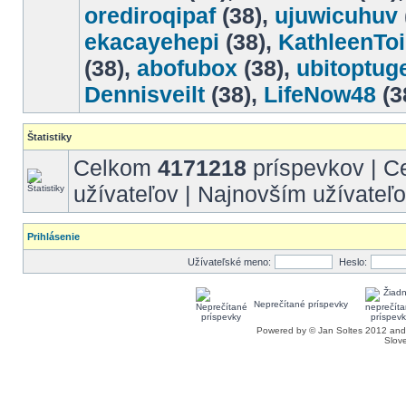
orediroqipaf
(38),
ujuwicuhuv
ekacayehepi
(38),
KathleenTo
(38),
abofubox
(38),
ubitoptug
Dennisveilt
(38),
LifeNow48
(3
Štatistiky
Celkom
4171218
príspevkov | 
užívateľov | Najnovším užívateľ
Prihlásenie
Užívateľské meno:
Heslo:
Neprečítané príspevky
Powered by © Jan Soltes 2012 a
Slove