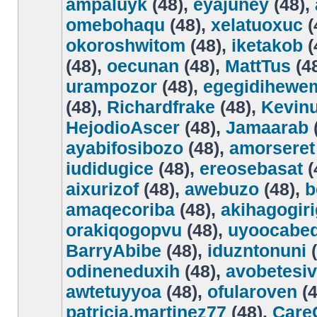
ampaluyk
(48),
eyajuney
(48),
omebohaqu
(48),
xelatuoxuc
(
okoroshwitom
(48),
iketakob
(
(48),
oecunan
(48),
MattTus
(4
urampozor
(48),
egegidihewe
(48),
Richardfrake
(48),
Kevinu
HejodioAscer
(48),
Jamaarab
ayabifosibozo
(48),
amorseret
iudidugice
(48),
ereosebasat
(
aixurizof
(48),
awebuzo
(48),
b
amaqecoriba
(48),
akihagogir
orakiqogopvu
(48),
uyoocabe
BarryAbibe
(48),
iduzntonuni
(
odineneduxih
(48),
avobetesi
awtetuyyoa
(48),
ofularoven
(4
patricia.martinez77
(48),
Care