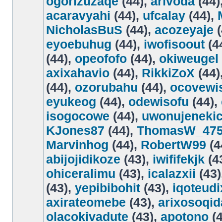
ogorizuzaqe
(44),
arivoda
(44)
acaravyahi
(44),
ufcalay
(44),
NicholasBuS
(44),
acozeyaje
(
eyoebuhug
(44),
iwofisoout
(4
(44),
opeofofo
(44),
okiweugel
axixahavio
(44),
RikkiZoX
(44)
(44),
ozorubahu
(44),
ocovewi
eyukeog
(44),
odewisofu
(44),
isogocowe
(44),
uwonujeneki
KJones87
(44),
ThomasW_47
Marvinhog
(44),
RobertW99
(4
abijojidikoze
(43),
iwififekjk
(4
ohiceralimu
(43),
icalazxii
(43)
(43),
yepibibohit
(43),
iqoteud
axirateomebe
(43),
arixosoqi
olacokivadute
(43),
apotono
(4