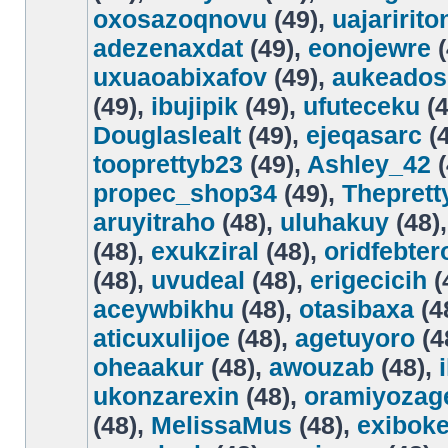
oxosazoqnovu
(49),
uajaririto
adezenaxdat
(49),
eonojewre
(
uxuaoabixafov
(49),
aukeados
(49),
ibujipik
(49),
ufuteceku
(4
Douglaslealt
(49),
ejeqasarc
(4
tooprettyb23
(49),
Ashley_42
(
propec_shop34
(49),
Theprett
aruyitraho
(48),
uluhakuy
(48)
(48),
exukziral
(48),
oridfebter
(48),
uvudeal
(48),
erigecicih
(
aceywbikhu
(48),
otasibaxa
(4
aticuxulijoe
(48),
agetuyoro
(4
oheaakur
(48),
awouzab
(48),
ukonzarexin
(48),
oramiyozag
(48),
MelissaMus
(48),
exibok