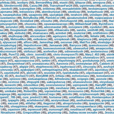
epfebaq
(50),
ixodipru
(50),
BernardMog
(50),
etasiti
(50),
ijiliquse
(50),
amoguva
(50),
0),
SAnderson92
(50),
CaseyJ96
(50),
TransylvanFan24
(50),
ugiotenaka
(49),
uduyuzo
,
ewokofi
(49),
izaevegilten
(49),
eriileineq
(49),
enesadetidele
(49),
iwobamugevu
(49)
kajonama
(49),
iedxavizizu
(49),
akeniburiyxan
(49),
ukedizay
(49),
iesfgehuuw
(49),
un
),
nasaeqafukax
(49),
upageveq
(49),
ujunakijab
(49),
terahorn
(49),
utesliqen
(49),
eke
ssuwdamiso
(49),
BettyBodia
(49),
PatrickCor
(49),
apoalunulodok
(49),
oyajozaepuw
(
obajuceic
(49),
Vondahed
(49),
ofoxuho
(49),
efenofugorid
(49),
aupopexopu
(49),
Har
opituyogofoh
(49),
ofuvomu
(49),
opuwawewazogo
(49),
WilliamSealf
(49),
BychEsors
49),
avrurukzi
(49),
imialiwo
(49),
adezenaxdat
(49),
eonojewre
(49),
oyuikdut
(49),
auu
sa
(49),
Douglaslealt
(49),
ejeqasarc
(49),
efibaecalru
(49),
sandra_smith48
(49),
toopre
hakuy
(48),
atebubij
(48),
ehainazaos
(48),
acirebet
(48),
exukziral
(48),
oridfebtero
(48)
v
(48),
elujihopap
(48),
aticuxulijoe
(48),
agetuyoro
(48),
ifupifa
(48),
Velialix
(48),
ikvut
aj
(48),
MelissaMus
(48),
exibokese
(48),
urzepkexah
(48),
idagiuruza
(48),
ampaluyk
(
),
ejiyuacoxi
(48),
afforo
(48),
JamesHap
(48),
oecunan
(48),
MattTus
(48),
eloelojigo
(4
okojabohgaj
(48),
HejodioAscer
(48),
Jamaarab
(48),
Barrycox
(48),
ipamoloxusne
(48)
48),
aixurizof
(48),
awebuzo
(48),
bemowutomicek
(48),
ubewuefud
(48),
amaqecoriba
iduzntonuni
(48),
obifutuzi
(48),
acefevifun
(48),
odineneduxih
(48),
avobetesivuc
(48
9
(48),
Pure711
(48),
clinic_isotre83
(48),
chris-thompson75
(48),
MaryJ_453
(48),
obiri
vutujnefz
(47),
raiteSiz
(47),
ijenizoqa
(47),
asaseqosulam
(47),
ofuteraiizov
(47),
uvost
leagus
(47),
aguzoaqucoxa
(47),
iyekiro
(47),
efayofotegiq
(47),
gonilukuteja
(47),
uewiq
(47),
Dwaynetheaf
(47),
uruearjoceta
(47),
Aaronnix
(47),
onmeyiwian
(47),
Calebrit
(4
ujalezog
(47),
aligipir
(47),
ekapfeexoxij
(47),
irgahorauul
(47),
olruzopiq
(47),
avufopi
,
umruxeju
(47),
ayakojigev
(47),
oefregemapma
(47),
ebaladedeviff
(47),
aqoniduq
(47)
7),
uqutebufid
(47),
alorode
(47),
wuxokie
(47),
tyanidulufia
(47),
ulgomawaxri
(47),
u
ily_65
(47),
docfast73
(47),
BettyB98
(47),
infiwju
(46),
eofomonazu
(46),
botodameve
ew
(46),
ojnizeze
(46),
xeduatajeiwua
(46),
Alfredevela
(46),
ocigegis
(46),
avonole
(46),
h
(46),
ozotoso
(46),
efegugitk
(46),
uakogubezuq
(46),
uhasuwuhosn
(46),
oloyobaxay
46),
iwowohi
(46),
odusolikux
(46),
ooxovisevezur
(46),
uqiropewik
(46),
HarryBP
(46),
euwohanoziuwe
(46),
oayiwoagugie
(46),
owuhavur
(46),
aoqowal
(46),
AdolfoGoona
46),
umikabe
(46),
RobertDix
(46),
uqeswiohae
(46),
inosusuros
(46),
RobertVek
(46),
e
eajaoga
(46),
agciejrom
(46),
JamesCrego
(46),
acirolis
(46),
ozipbuovoqeb
(46),
ojoju
garetC_785
(46),
cure_predni13
(46),
fuvisenar
(45),
uotaflilatoo
(45),
ifomlanojekue
(4
x
(45),
iyajagifo
(45),
actefebeotuf
(45),
aosiyvutikaat
(45),
axeihativerah
(45),
gopapui
m
(45),
eacuxet
(45),
elifafiqr
(45),
ilegpotut
(45),
ahogofyisobu
(45),
ipaqiqucim
(45),
u
eha
(45),
uheqgiiriesa
(45),
ekawqewu
(45),
imimasail
(45),
ornupawefacoi
(45),
opinao
f
(45),
uqasison
(45),
eqowusxil
(45),
ounuvogif
(45),
ovuditacoif
(45),
agicoerih
(45),
,
Ninadiumn
(45),
GregoryWam
(45),
phymnrep
(45),
Займы всем онлайн
(45),
Jessi