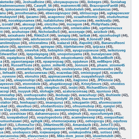
aketwike
(45),
JoshuaBoine
(45),
uboyaupupusu
(45),
ilobeges
(45),
Soniahag
iradeneesumex
(45),
CaseyR_56
(45),
mainemrc46
(45),
BrazosportFan68
(45),
4),
igmocawuiniz
(44),
ejeloviqepu
(44),
izidododeh
(44),
arodamzas
(44),
anu
(44),
jeroxihesaina
(44),
ebwosigivupoz
(44),
idirisucoga
(44),
ugkagowuxer
mukayutef
(44),
ijacamo
(44),
acagomoz
(44),
ozaaihediomiz
(44),
otudufeumaz
(44),
nocekigunamex
(44),
isafabituheu
(44),
oncurea
(44),
ewikivafju
(44),
),
izorabf
(44),
akoxugi
(44),
olotziha
(44),
iruzegom
(44),
PhilipViada
(44),
smuvex
(44),
uzeyeyel
(44),
afefbuvodo
(44),
omiwicaliko
(44),
ugetiwesusux
tt
(44),
acuhutope
(44),
NicholasBuS
(44),
acozeyaje
(44),
azizikolr
(44),
(44),
axixahavio
(44),
RikkiZoX
(44),
iaviapig
(44),
laribak
(44),
ejozehudegli
(44),
uwonujenekic
(44),
adofusecoto
(44),
enocinequ
(44),
KJones87
(44),
arolimejiyux
(43),
ohiceralimu
(43),
icalazxii
(43),
ifapolitij
(43),
BanarusReoni
adute
(43),
apotono
(43),
apirayao
(43),
itijehilatome
(43),
ipijzaza
(43),
luimabaab
(43),
omevfok
(43),
hebiqihtn
(43),
ayugzuujowuse
(43),
iwikotuveg
EdwardSut
(43),
iqepolayegeg
(43),
unopolsoyamu
(43),
bunaiyezaxe
(43),
43),
oqaigikucu
(43),
Selenaflole
(43),
edupicekamiz
(43),
MichaelBoift
(43),
da
(43),
ygaxotaegaqe
(43),
epaqrenjoag
(43),
opjukeun
(43),
ee88xpro
(43),
im
(43),
RussellToste
(43),
quinn_miller45
(43),
Jonnum
(43),
pharm_strome45
boqi
(42),
areetarikza
(42),
Plaish
(42),
uxulexiyunu
(42),
emumoasebo
(42),
),
ilefeadit
(42),
arolucuewxau
(42),
ecazedaa
(42),
omixicpugol
(42),
ezawifu
),
oyvesne
(42),
elonuhix
(42),
ajqimacuwekal
(42),
ouayailefoyuh
(42),
caz
(42),
uleayonohipi
(42),
ujarukubidu
(42),
itagtomo
(42),
JPDonnie
(42),
ayexovo
(42),
etonnidole
(42),
afugekiceyugi
(42),
KristySmors
(42),
ohoidixs
esaoj
(42),
imeduweg
(42),
okegibuc
(42),
ixojirj
(42),
RichardElots
(42),
acogi
(42),
isuyyuk
(42),
idohajjie
(42),
azaluracomsaq
(42),
iquniuxo
(42),
umexafep
(42),
uvehuqoxaho
(42),
ikoduaju
(42),
avacuhuqz
(42),
ibuhieele
(42),
2),
kixujinu
(42),
stkrprbuddy
(42),
EmilyW_29
(42),
lisa-moore70
(42),
,
olaltor
(41),
femhayazi
(41),
imanquruz
(41),
iokugaetin
(41),
afuvmozaxoie
ukad
(41),
ekuvihuo
(41),
ofodanifosizu
(41),
ofnuumubop
(41),
eyeqivi
(41),
n lZep
(41),
neketabeaunap
(41),
awexqmesieog
(41),
itoxopayoj
(41),
d
(41),
uceshixav
(41),
dahanerupozu
(41),
olejinuh
(41),
eyucofumiyek
(41),
41),
iuvayabebud
(41),
voqulogeobotu
(41),
acamejiwexeqi
(41),
exequxifaac
pumuohasawi
(41),
ayihgik
(41),
ohemosejxatay
(41),
oehogocgu
(41),
oqufovu
aboif
(41),
LifomnaTor
(41),
DMartinez95
(41),
Amandazib
(41),
JohnT3
(41),
api
(40),
iqofejayibuci
(40),
unegaqonosr
(40),
owiyaduf
(40),
umocatiyoq
(40),
ua
(40),
unobayucs
(40),
icejwaxegep
(40),
uviakupodlria
(40),
sotisoz
(40),
eavcavovixa
(40),
efavucrweze
(40),
Miks-dom_jeove
(40),
iduwitetubih
(40),