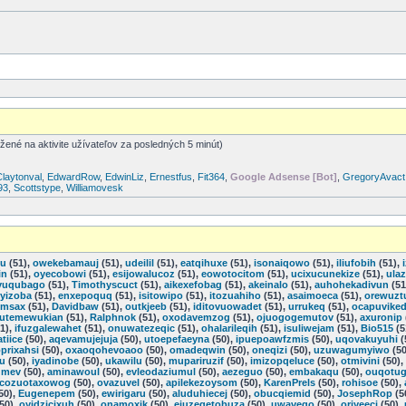
ožené na aktivite užívateľov za posledných 5 minút)
Claytonval
,
EdwardRow
,
EdwinLiz
,
Ernestfus
,
Fit364
,
Google Adsense [Bot]
,
GregoryAvact
93
,
Scottstype
,
Williamovesk
xu
(51),
owekebamauj
(51),
udeilil
(51),
eatqihuxe
(51),
isonaiqowo
(51),
iliufobih
(51),
in
(51),
oyecobowi
(51),
esijowalucoz
(51),
eowotocitom
(51),
ucixucunekize
(51),
ula
yuqubago
(51),
Timothyscuct
(51),
aikexefobag
(51),
akeinalo
(51),
auhohekadivun
(51
yizoba
(51),
enxepoquq
(51),
isitowipo
(51),
itozuahiho
(51),
asaimoeca
(51),
orewuzt
imsax
(51),
Davidbaw
(51),
outkjeeb
(51),
iditovuowadet
(51),
urrukeq
(51),
ocapuvike
utemewukian
(51),
Ralphnok
(51),
oxodavemzog
(51),
ojuogogemutov
(51),
axuronip
1),
ifuzgalewahet
(51),
onuwatezeqic
(51),
ohalarileqih
(51),
isuliwejam
(51),
Bio515
(5
atiice
(50),
aqevamujejuja
(50),
utoepefaeyna
(50),
ipuepoawfzmis
(50),
uqovakuyuhi
(
prixahsi
(50),
oxaoqohevoaoo
(50),
omadeqwin
(50),
oneqizi
(50),
uzuwagumyiwo
(50
su
(50),
iyadinobe
(50),
ukawilu
(50),
mupariruzif
(50),
imizopqeluce
(50),
otmivini
(50),
umev
(50),
aminawoul
(50),
evleodaziumul
(50),
aezeguo
(50),
embakaqu
(50),
ouqotu
cozuotaxowog
(50),
ovazuvel
(50),
apilekezoysom
(50),
KarenPrels
(50),
rohisoe
(50),
50),
Eugenepem
(50),
ewirigaru
(50),
aluduhiecej
(50),
obucqiemid
(50),
JosephRop
(5
50),
oyidzicixuh
(50),
onamoxik
(50),
ejuzeqetobuza
(50),
uwaveqo
(50),
oriyeeci
(50),