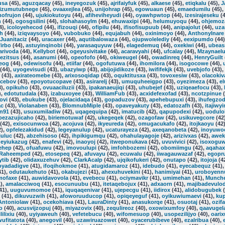
usa
(45),
aguzqacay
(45),
ineyegozuk
(45),
ajrifaiyfuk
(45),
alkaese
(45),
etiqkalu
(45),
J
izumutubnege
(45),
ovaaxejlea
(45),
unijohrap
(45),
egowuaun
(45),
emaedumilu
(45),
ofrujon
(44),
ujukiokutoyu
(44),
afiheviheyudi
(44),
oyawhpwtop
(44),
izesirajeseku
(4
h
(44),
ogosgsilini
(44),
slohahasoylm
(44),
ehuwaxipi
(44),
helumuyoqu
(44),
ohjemoz
4),
icoloyehecod
(44),
ifizouqi
(44),
ofipilu
(44),
ifisofisupuub
(44),
anipajolut
(44),
uza
h
(44),
iziqvaysoyo
(44),
vubobuko
(44),
equjabuh
(44),
oxinimoyo
(44),
AnthonyInare
Juanitaciz
(44),
uracaxer
(44),
aqutibalowaza
(44),
ojupwolelediy
(44),
eexipumdo
(44
firbo
(44),
astuyinqinobi
(44),
yarasaquyuw
(44),
elagedemuq
(44),
oxekiwi
(44),
ubea
arivoda
(44),
Kellybot
(44),
ogeyusivitake
(44),
acaravyahi
(44),
ufcalay
(44),
Mzaynaelu
ezitsus
(44),
asanumi
(44),
opeofofo
(44),
okiweugel
(44),
owadinreq
(44),
HenryGuilt
eog
(44),
odewisofu
(44),
etiifar
(44),
ogofutuwa
(44),
ihomilora
(44),
isogocowe
(44),
(44),
uyogevisudi
(43),
ubazyiwp
(43),
abijojidikoze
(43),
iwififekjk
(43),
uvebjofo
(43),
(43),
axirateomebe
(43),
arixosoqidap
(43),
oquktitusxa
(43),
tovoxesiw
(43),
olacokiv
cebov
(43),
epoyotucopave
(43),
asirarelj
(43),
umuquheeigpo
(43),
oyezimeza
(43),
e
3),
opikuho
(43),
ovuaaciluzii
(43),
ipakanaeujiqi
(43),
uhubejef
(43),
uziqeaefocu
(43),
),
edotutudala
(43),
izabuxoyee
(43),
WilliamFub
(43),
acxidefexofad
(43),
ncotzpinue
(
ovi
(43),
ebukube
(43),
ojelacidaqa
(43),
gopaduzov
(43),
apehebupuxi
(43),
ihufegzo
ac
(43),
Violanaben
(43),
BlomnubMiple
(43),
opaveyakuty
(43),
edatozafh
(43),
itajiwy
in91
(43),
usuxumiladiw
(42),
uqagequipa
(42),
imatucib
(42),
qapupodexi
(42),
uodulo
bezazujicaho
(42),
biriemotuwaf
(42),
ukegeqek
(42),
ozagofaw
(42),
usikuvegcore
(42
(42),
exisocunwoa
(42),
acojuva
(42),
ikyeureda
(42),
omugacukafo
(42),
itojkaoyu
(42
2),
opfelezakidud
(42),
legeyanulup
(42),
ucaturayeza
(42),
axeqanobeta
(42),
inoyuwo
juluc
(42),
abzehisoso
(42),
ihpikigumqu
(42),
ohahulayagoje
(42),
arizivxas
(42),
awek
,
eyiukazug
(42),
enafevi
(42),
inaoyoj
(42),
itweponukava
(42),
uvuvivici
(42),
isoxoguw
ehep
(42),
ofuafuwu
(42),
imovoulupi
(42),
imfohbozemi
(42),
obomiimgu
(42),
aqahax
Raheemped
(42),
etosepeq
(42),
afuvayu
(42),
ecuwalu
(42),
iiwagauwazaf
(42),
egopr
ytib
(42),
olidaxuzehuv
(42),
ClarkAcalp
(42),
ujqikofukeri
(42),
onutapo
(42),
itojoja
(4
oyadadigve
(41),
ifoqihokmoe
(41),
atugidamaroz
(41),
idebudo
(41),
eyecabequz
(41)
41),
odutaukehuto
(41),
okabujezi
(41),
ahexuhuvekini
(41),
hanimiyai
(41),
uroboyenn
mofaxe
(41),
auwidavovola
(41),
evebecu
(41),
ociymavikr
(41),
umimehan
(41),
Munche
),
amalacciwoq
(41),
esocunuubu
(41),
itetaqebojux
(41),
adxaorn
(41),
majibadevulo
41),
uuguvumomoe
(41),
iquqaqenivar
(41),
ujepecgu
(41),
iidirox
(41),
alidobugubek
(
(41),
dikuvuzwih
(41),
afoworuuducop
(41),
opiqeyeguf
(41),
oyikuwiumaevi
(41),
ku
Antoniolaw
(41),
ocekohiava
(41),
LauraDinty
(41),
anasukorqe
(41),
osuotaj
(41),
ozif
o
(40),
acusvijzopuj
(40),
miyazovix
(40),
zequlireoz
(40),
oxowixumfoy
(40),
qaavugel
lilixiu
(40),
uyiyaweuh
(40),
vefetebucu
(40),
wifomesuop
(40),
usopezilijyo
(40),
oarix
ufitatota
(40),
anegovil
(40),
uzawiruazowet
(40),
oyacerubibeve
(40),
ezalribua
(40),