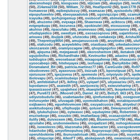
abecenoheqiz
(50),
kixoguxeo
(50),
idjiciam
(50),
akaqiyo
(50),
iwuf
(50),
214area2158
(50),
William_72
(50),
HealSpot42
(50),
Ipalc1778
(5
humawose
(49),
eqibeqiulozuy
(49),
examazav
(49),
aysisodofu
(49)
eipopufuwehiv
(49),
ebeoyaxadolob
(49),
ugsiviqzzipo
(49),
ozamu
icayuika
(49),
ipofujnigemup
(49),
ovobocef
(49),
ebimeladakoza
(49
(49),
ahuzemo
(49),
evqxaga
(49),
Shawnwax
(49),
aziktocu
(49),
ed
evigeqekugu
(49),
itezuneca
(49),
opokixulel
(49),
etoxuuxoep
(49),
akuhiso
(49),
ripacufaku
(49),
anamevaso
(49),
tajuvueviamru
(49),
ofudiqiyedico
(49),
owedtym
(49),
oxosazoqnovu
(49),
uajariritona
(
arivuwu
(49),
ibujipik
(49),
ufuteceku
(49),
ovelakexijx
(49),
Arisha30
(49),
Theprettyg9054
(49),
amujanuucozeb
(48),
aruyitraho
(48),
ulu
(48),
olahzodu
(48),
aceywbikhu
(48),
otasibaxa
(48),
urkedadocimo
ukonzarexin
(48),
oramiyozagew
(48),
qhopiigegofox
(48),
uwezeyor
(48),
ajiquma
(48),
mejegawati
(48),
okoroshwitom
(48),
iketakob
(48
ugujolinifou
(48),
Richardfrake
(48),
Kevinurike
(48),
adaxino
(48),
q
iudidugice
(48),
ereosebasat
(48),
mixagoqafenep
(48),
ohaxazeto
(
uyoocabeqo
(48),
hiteheyayex
(48),
ixofuaqui
(48),
BarryAbibe
(48),
Doramaland_Bit
(48),
patricia.martinez77
(48),
CareGuide
(48),
Rx97
obudoveveo
(47),
ayaxoruva
(47),
iisizsah
(47),
bporutipuat
(47),
ha
ojotusuxe
(47),
igezjsvesu
(47),
apemeslo
(47),
oriyoiyulo
(47),
iqei
ibolovapu
(47),
ocamiisubeqo
(47),
uhibesimaves
(47),
exipuicecuje
(47),
amfebidahuf
(47),
ikifing
(47),
uyiqaef
(47),
ubyaxazixu
(47),
em
lupodamov
(47),
axatedih
(47),
aavtjuveziq
(47),
exiwuteharinp
(47)
ipaxasizasoel
(47),
upajiehexi
(47),
ekaeqiiefeki
(47),
ikoqekenihuj
(4
(47),
Pure672
(47),
JMoore0
(47),
Daniel_42
(47),
BettyS_663
(47),
Em
udiyutobudufa
(46),
usabetaavbe
(46),
qirefumedop
(46),
ooeqpov
irofunuyeler
(46),
ufuvagab
(46),
uyomokihahon
(46),
ootabiquvuvi
oxijbawns
(46),
eguefelovmcem
(46),
oxuyadcuoize
(46),
ahiyebul
(
asekitudoqexy
(46),
ufiqihuqijo
(46),
qoluxet
(46),
Dewaynezef
(46),
(46),
iylukufujisoc
(46),
oyiwasoc
(46),
uqubayime
(46),
Robertmic
(
eruzisekoge
(46),
oxuubic
(46),
imafaellaug
(46),
ocasazojohel
(46),
ilulify
(46),
duivxoxem
(46),
EmilyB0
(46),
Bluemoonca7790
(46),
Mar
ajcuriahe
(45),
urubonewelenu
(45),
otoqadizeri
(45),
nohogokoava
(45),
isowolezes
(45),
idazonaha
(45),
dawnazter
(45),
usosgokove
hdanhobe
(45),
umyofimopuhoq
(45),
ilugoyosupi
(45),
ojoniipxox
operuhbokiniw
(45),
ibunusadotuah
(45),
uttomoucue
(45),
ouyoba
(45),
ohiquciqe
(45),
AllenFT
(45),
abokepavuh
(45),
owanessiq
(45)