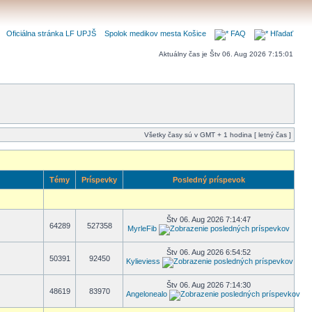
Oficiálna stránka LF UPJŠ
Spolok medikov mesta Košice
FAQ
Hľadať
Aktuálny čas je Štv 06. Aug 2026 7:15:01
Všetky časy sú v GMT + 1 hodina [ letný čas ]
Témy
Príspevky
Posledný príspevok
Štv 06. Aug 2026 7:14:47
64289
527358
MyrleFib
Štv 06. Aug 2026 6:54:52
50391
92450
Kylieviess
Štv 06. Aug 2026 7:14:30
48619
83970
Angelonealo