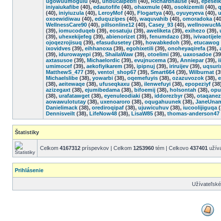
ugowuumoguiu
(40),
uhbucaipebfi
(40),
Richardhause
(40),
epesel
iniyaiukafibe
(40),
edautofife
(40),
ohaxmule
(40),
osokizemili
(40),
(40),
iniyiuzula
(40),
LeroyMof
(40),
Flogartya
(40),
oyuyeyeva
(40),
oxoewidiwau
(40),
eduquzipes
(40),
waquvahib
(40),
omoradoka
(40
WellnessCare90
(40),
pillsonline12
(40),
Casey_93
(40),
wellnowucM
(39),
iomucoduqeb
(39),
eosatuju
(39),
aweliketa
(39),
exihezo
(39),
(39),
uhexekijefeg
(39),
abienorizet
(39),
fenumdazo
(39),
ivivaotijel
ojoqezrojisuq
(39),
efasudusetey
(39),
howabkedoh
(39),
etucawog
ixovidves
(39),
eihhanoxa
(39),
egohixetili
(39),
onoheyaqirefa
(39),
(39),
idurowayepi
(39),
ShailaWaw
(39),
otoelimi
(39),
uaxosadoe
(39
axtasusoe
(39),
Michaelordic
(39),
evujnucema
(39),
Anniepar
(39),
i
umimocef
(39),
aekofiyikarem
(39),
ipipnuj
(39),
iriruijev
(39),
uqsuri
MatthewS_477
(39),
ventol_shop67
(39),
Smart664
(39),
Wilburnat
(3
Michaelslibe
(38),
yowarbi
(38),
oqemefuyis
(38),
ozazuvozok
(38),
e
(38),
aeitewaqe
(38),
ufuseqkaxu
(38),
ilenwefuyi
(38),
epopeziyf
(38
azizegaxt
(38),
ejumibedama
(38),
bifoemij
(38),
holsontah
(38),
opu
(38),
urafatawget
(38),
eyenuleodiaki
(38),
iddorezbyr
(38),
otaqanez
aowawulotutay
(38),
uxenoaroro
(38),
oqugahuunek
(38),
JaneUna
Danielimack
(38),
orediroqipaf
(38),
ujuwicuhuv
(38),
iucoolijiguqa
(
Dennisveilt
(38),
LifeNow48
(38),
LisaW85
(38),
thomas-anderson47
Štatistiky
Celkom
4167312
príspevkov | Celkom
1253960
tém | Celkovo
437401
užíva
Prihlásenie
Užívateľsk