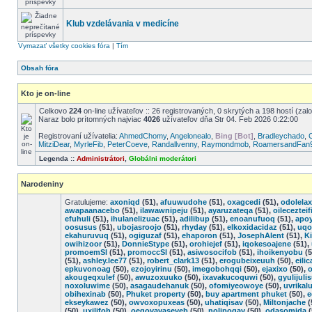
Klub vzdelávania v medicíne
Vymazať všetky cookies fóra
|
Tím
Obsah fóra
Kto je on-line
Celkovo
224
on-line užívateľov :: 26 registrovaných, 0 skrytých a 198 hostí (zal
Naraz bolo prítomných najviac
4026
užívateľov dňa Str 04. Feb 2026 0:22:00
Registrovaní užívatelia:
AhmedChomy
,
Angelonealo
,
Bing [Bot]
,
Bradleychado
,
MitziDear
,
MyrleFib
,
PeterCoeve
,
Randallvenny
,
Raymondmob
,
RoamersandFan
Legenda ::
Administrátori
,
Globálni moderátori
Narodeniny
Gratulujeme:
axoniqd
(51),
afuuwudohe
(51),
oxagcedi
(51),
odolela
awapaanacebo
(51),
ilawawnipeju
(51),
ayaruzateqa
(51),
oilecezteif
efuhuli
(51),
ihulanelizuac
(51),
adilibup
(51),
enoanufuoq
(51),
apo
oosusus
(51),
ubojasroojo
(51),
rhyday
(51),
elkoxidacidaz
(51),
uqo
ekahuruvuq
(51),
ogiguzaf
(51),
ehaporon
(51),
JosephAlent
(51),
K
owihizoor
(51),
DonnieStype
(51),
orohiejef
(51),
iqokesoajene
(51),
promoemSl
(51),
promoccSl
(51),
asiwosocifob
(51),
ihoikenyobu
(5
(51),
ashley.lee77
(51),
robert_clark13
(51),
erogubeixeuuh
(50),
eilic
epkuvonoag
(50),
ezojoyirinu
(50),
imegobohqqi
(50),
ejaxixo
(50),
o
akougeqxulef
(50),
awuzoxuuko
(50),
ixavakucoquwi
(50),
gyulijuli
noxoluwime
(50),
asagaudehanuk
(50),
ofomiyeowoye
(50),
uvrikal
obihexinab
(50),
Phuket property
(50),
buy apartment phuket
(50),
e
ekseykawez
(50),
owvoxopuxeas
(50),
uhatiqisav
(50),
Miltonjache
(
(50),
uxilifoh
(50),
oegovavaseveb
(50),
nolipogav
(50),
odasomida
(