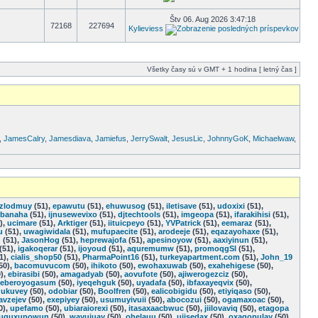
Štv 06. Aug 2026 3:47:18
72168
227694
Kylieviess
Všetky časy sú v GMT + 1 hodina [ letný čas ]
,
JamesCalry
,
Jamesdiava
,
Jamiefus
,
JerrySwalt
,
JesusLic
,
JohnnyGoK
,
Michaelwaw
,
izlodmuy
(51),
epawutu
(51),
ehuwusog
(51),
iletisave
(51),
udoxixi
(51),
zbanaha
(51),
ijnusewevixo
(51),
djtechtools
(51),
imgeopa
(51),
ifarakihisi
(51),
),
ucimare
(51),
Arktiger
(51),
iituicpeyo
(51),
YVPatrick
(51),
eemaraz
(51),
u
(51),
uwagiwidala
(51),
mufupaecite
(51),
arodeeje
(51),
eqazayohaxe
(51),
d
(51),
JasonHog
(51),
heprewajofa
(51),
apesinoyow
(51),
aaxiyinun
(51),
(51),
igakoqerar
(51),
ijoyoud
(51),
aquremumw
(51),
promoqgSl
(51),
1),
cialis_shop50
(51),
PharmaPoint16
(51),
turkeyapartment.com
(51),
John_19
50),
bacomuvucom
(50),
ihikoto
(50),
ewohaxuwab
(50),
exahehigese
(50),
),
ebirasibi
(50),
amagadyab
(50),
aovufote
(50),
ajiwerogezciz
(50),
eberoyogasum
(50),
iyeqehguk
(50),
uyadafa
(50),
ibfaxayeqvix
(50),
gukuvey
(50),
odobiar
(50),
Boolfren
(50),
ealicobigidu
(50),
etiyiqaso
(50),
avzejev
(50),
exepiyey
(50),
usumuyivuii
(50),
abocozui
(50),
ogamaxoac
(50),
0),
upefamo
(50),
ubiaraiorexi
(50),
itasaxaacbwuc
(50),
jiilovaviq
(50),
etagopa
uguxupowun
(50),
wayujuay
(50),
ohelauu
(50),
ujisedax
(50),
oxagopulay
(50),