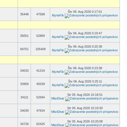
Štv 06. Aug 2026 0:17:01
35448
47568
MyrleFib
Štv 06. Aug 2026 0:19:47
35051
52869
MyrleFib
Štv 06. Aug 2026 0:20:38
69751
105409
MyrleFib
Štv 06. Aug 2026 0:23:38
34033
41319
MyrleFib
Štv 06. Aug 2026 0:25:11
33959
45539
MyrleFib
Str 05. Aug 2026 10:18:51
34111
52694
MitziDear
Str 05. Aug 2026 10:19:30
34039
47934
MitziDear
Str 05. Aug 2026 10:20:08
34726
62425
MitziDear