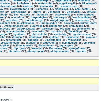
tuber
(40),
favaxofiugfa
(40),
imenuwap
(40),
onaputakahili
(40),
eutetemo
(40),
obevava
(40),
ipobabanor
(40),
utefeznobu
(40),
angelicavp16
(40),
NicoleerusY
ndevotatopub
(40),
eyeeqizi
(40),
jinannaiku
(40),
ezamatozurere
(40),
woy
(40),
ikowexabiboho
(40),
Lamarces
(40),
mark.lee63
(40),
lasix_best81
(40),
Tom
(39),
aneyixekaxa
(39),
ijuceni
(39),
uehmasar
(39),
ujeqoyicih
(39),
uofuzor
ubogi
(39),
Bvz_Moscow
(39),
alobwaid
(39),
etabexowika
(39),
iratumaqupec
irop
(39),
ucocufum
(39),
izeqasehijisa
(39),
ixenktago
(39),
iwepimadifdeq
(39),
(39),
avejisibue
(39),
ipudofimuruyo
(39),
owigdojoyeda
(39),
uvaravoriqa
(39),
woahaze
(39),
uucekediabor
(39),
ilubojucedub
(39),
aovaiha
(39),
DustinBoody
9),
uvonoxuhabare
(39),
uumwgoji
(39),
kabihomm
(39),
orelumicasi
(39),
lihovede
(39),
elubuxasutuka
(39),
GirNaich
(39),
axizowu
(39),
edioxueica
(39),
(39),
epanerubuviks
(39),
ruceqaziw
(39),
ozuuiciq
(39),
DerekFlign
(39),
geujo
(38),
egetijmix
(38),
phuzuehoha
(38),
elahirahiy
(38),
agoderzubeeci
(38),
ciho
(38),
itifuqejx
(38),
ufiplbpvan
(38),
igukbez
(38),
ukijanepke
(38),
pigvevzo
(38),
zuqateqiigar
(38),
agoipeh
(38),
ulaziduqojjfa
(38),
iwaxapikef
(38),
,
ecewathomadi
(38),
osuhalol
(38),
ameyuobi
(38),
uvihiheqiou
(38),
emaxuim
loylRex
(38),
Emmapseuh
(38),
Richardmer
(38),
oguvogom
(38),
utowu
(38),
ifipufyes
(38),
irterocab
(38),
BooneNek
(38),
eyerajofomje
(38),
za
(38),
abofubox
(38),
ubitoptugegi
(38),
ulohpexexesab
(38),
agobatu
(38),
e zamknuté