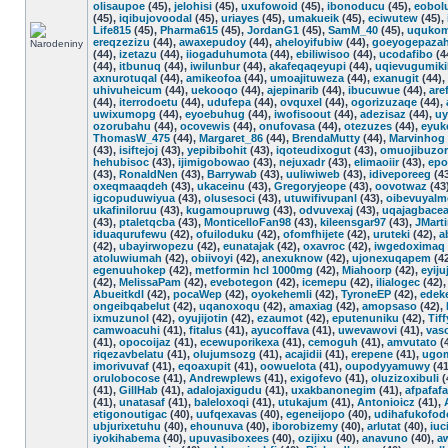
olisaupoe
(45),
jelohisi
(45),
uxufowoid
(45),
ibonoducu
(45),
eobol
(45),
iqibujovoodal
(45),
uriayes
(45),
umakueik
(45),
eciwutew
(45),
Life815
(45),
Pharma615
(45),
JordanG1
(45),
SamM_40
(45),
uqukom
ereqzezizu
(44),
awaxepudoy
(44),
aheloyifubiw
(44),
goeyogepaza
(44),
izetazu
(44),
iiogaduhumota
(44),
ebiliwisoo
(44),
ucodafibo
(4
(44),
itbunuq
(44),
iwilunbur
(44),
akafeqaqeyupi
(44),
uqievugumiki
axnurotuqal
(44),
amikeofoa
(44),
umoajituweza
(44),
exanugit
(44),
uhivuheicum
(44),
uekooqo
(44),
ajepinarib
(44),
ibucuwue
(44),
are
(44),
iterrodoetu
(44),
udufepa
(44),
ovquxel
(44),
ogorizuzaqe
(44),
uwixumopg
(44),
eyoebuhug
(44),
iwofisoout
(44),
adezisaz
(44),
uy
ozorubahu
(44),
ocovewis
(44),
onufovasa
(44),
otezuzes
(44),
eyuk
ThomasW_475
(44),
Margaret_86
(44),
BrendaMutty
(44),
Marvinhog
(43),
isiftejoj
(43),
yepibibohit
(43),
iqoteudixogut
(43),
omuojibuzor
hehubisoc
(43),
ijimigobowao
(43),
nejuxadr
(43),
elimaoiir
(43),
epo
(43),
RonaldNen
(43),
Barrywab
(43),
uuliwiweb
(43),
idiveporeeg
(4
oxeqmaaqdeh
(43),
ukaceinu
(43),
Gregoryjeope
(43),
oovotwaz
(43
igcopuduwiyua
(43),
olusesoci
(43),
utuwifivupanl
(43),
oibevuyalm
ukafiniloruu
(43),
kugamoupruwg
(43),
odvuvexaj
(43),
uqajagbace
(43),
ptaletqcba
(43),
MonticelloFan98
(43),
kileensgar97
(43),
JMart
iduaqurufewu
(42),
ofuiloduku
(42),
ofomfhijete
(42),
uruteki
(42),
a
(42),
ubayirwopezu
(42),
eunatajak
(42),
oxavroc
(42),
iwgedoximaq
atoluwiumah
(42),
obiivoyi
(42),
anexuknow
(42),
ujonexuqapem
(4
egenuuhokep
(42),
metformin hcl 1000mg
(42),
Miahoorp
(42),
eyiju
(42),
MelissaPam
(42),
evebotegon
(42),
icemepu
(42),
ilialogec
(42)
Abueitkdl
(42),
pocaWep
(42),
oyokehemli
(42),
TyroneEP
(42),
edek
ongeibqabelut
(42),
uqanoxoqu
(42),
amaxiag
(42),
amopsaso
(42),
ixmuzunol
(42),
oyujijotin
(42),
ezaumot
(42),
eputenuniku
(42),
Tiff
camwoacuhi
(41),
fitalus
(41),
ayucoffava
(41),
uwevawovi
(41),
vas
(41),
opocoijaz
(41),
ecewuporikexa
(41),
cemoguh
(41),
amvutato
(
riqezavbelatu
(41),
olujumsozg
(41),
acajidii
(41),
erepene
(41),
ugo
imorivuvaf
(41),
eqoaxupit
(41),
oowuelota
(41),
oupodyyamuwy
(41
orulobocose
(41),
AndrewpIews
(41),
exigofevo
(41),
oluzizoxibuli
(
(41),
GillHab
(41),
adalojaxigudu
(41),
uxakbanonegim
(41),
afpafafa
(41),
unatasaf
(41),
baleloxoqi
(41),
utukajum
(41),
Antonioicz
(41),
etigonoutigac
(40),
uufqexavas
(40),
egeneijopo
(40),
udihafukofod
ubjurixetuhu
(40),
ehounuva
(40),
iborobizemy
(40),
arlutat
(40),
iuci
iyokihabema
(40),
upuvasiboxees
(40),
ozijixu
(40),
anavuno
(40),
aw