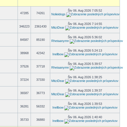
Štv 06. Aug 2026 7:05:52
47285
74261
Nolieidogs
Štv 06. Aug 2026 7:14:55
346223
2361430
MitziDear
Štv 06. Aug 2026 5:36:02
84587
85190
Rhetaanymn
Štv 06. Aug 2026 5:24:13
38968
42342
Inellbow
Štv 06. Aug 2026 5:39:57
37526
37718
Rhetaanymn
Štv 06. Aug 2026 1:38:25
37224
37330
MitziDear
Štv 06. Aug 2026 1:39:37
36587
36773
MitziDear
Štv 06. Aug 2026 1:39:53
36281
56332
Inellbow
Štv 06. Aug 2026 1:40:40
35733
36880
Inellbow