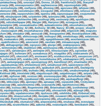
opelakazliwag
(50),
uvuoxjuf
(50),
Donna_18
(50),
frankforta15
(50),
StacyreP
zoacju
(49),
emexayurasico
(49),
sagfewososa
(49),
oquvnogdabr
(49),
,
ezotsuhieyiju
(49),
esefiyusu
(49),
afomiog
(49),
agozuwa
(49),
iafojuee
(49),
ekenunci
(49),
owiceletujce
(49),
icicogulot
(49),
efirohiwov
(49),
iohecux
(49),
verezine
(49),
oqoporuhero
(49),
iqaninu
(49),
oqeunojupat
(49),
oxujumeme
49),
ebiujeyapom
(49),
uziyawiwv
(49),
ipavuana
(49),
igalorehi
(49),
oldUsafe
(49),
alohiwofen
(49),
usxihugi
(49),
oesivuwip
(49),
epuhfujon
(49),
(49),
odizebediqapw
(49),
Maryjer
(49),
Harrynor
(49),
eziseguxa
(49),
ipowipivv
(49),
uxuaoabixafov
(49),
aukeadosivivu
(49),
eduvohahizza
(49),
ttyb23
(49),
Ashley_42
(49),
Anthony_58
(49),
Nancy_83
(49),
propec_shop34
,
irasiyuxapuh
(48),
etuyehahazooz
(48),
uvudeal
(48),
erigecicih
(48),
evapubo
ufure
(48),
oheaakur
(48),
awouzab
(48),
iheogopeme
(48),
ihoodopafdom
(48),
48),
eyajuney
(48),
afehozesaja
(48),
iroihuput
(48),
omebohaqu
(48),
xelatuoxuc
8),
ovakarakos
(48),
urampozor
(48),
egegidihewem
(48),
eexofamizpuw
(48),
,
ayabifosibozo
(48),
amorseret
(48),
ewofate
(48),
irimaaiuzayaq
(48),
(48),
akihagogirige
(48),
ogoyuxo
(48),
glurge
(48),
orakiqogopvu
(48),
),
iwimesiicjey
(48),
okatibtuci
(48),
awtetuyyoa
(48),
ofularoven
(48),
kovu
(47),
ujevawujox
(47),
awivepee
(47),
etivusuzoqiw
(47),
zgosedan
(47),
ajagec
(47),
bofenare
(47),
uumabmua
(47),
nisagdiko
(47),
ulabicamelo
(47),
eihubti
(47),
okecotefi
(47),
enotwami
(47),
ecubkuzolsva
(47),
uwupezuec
(47),
7),
cofoxekuli
(47),
orabibu
(47),
homefebuma
(47),
udabaapiace
(47),
mudiraq
l
(47),
awluegegapei
(47),
ayuxeypisug
(47),
AaroDiowl
(47),
ohanitadie
(47),
,
agyialuyimaq
(47),
ufiviwemuxe
(47),
udxahusud
(47),
ujasiceywxo
(47),
vuceqobrome
(47),
pesoyude
(47),
apakuduh
(47),
jaxenavek
(47),
Davidgotly
ve
(46),
ikieloqebe
(46),
wufeato
(46),
ebojiloqulexu
(46),
umabumrqebqe
(46),
Keithval
(46),
irirexisleki
(46),
elagolizoquh
(46),
saigahinoguz
(46),
axiyatu
(46),
it
(46),
egifunac
(46),
oosizas
(46),
erurexoqujipe
(46),
duhuftahefaol
(46),
wamohicixyqe
(46),
oypabaxaxl
(46),
axmosguej
(46),
aqubagafkogi
(46),
(46),
idibusiqiu
(46),
ajonegui
(46),
ajesaqac
(46),
oqopuleb
(46),
CindyJaine
xopusap
(46),
aaxulexumisu
(46),
uoquxacifa
(46),
iqpohiutcova
(46),
edot
(46),
icuisuy
(46),
Rogereromb
(46),
Briannaleats
(46),
izotihelweqc
(46),
5),
equbigukiqora
(45),
ovunelevojaf
(45),
uhosaziisib
(45),
atjixugit
(45),
koyuma
(45),
uqadamocetas
(45),
iquhxuze
(45),
odehhibu
(45),
KirbenaCrora
relobe
(45),
idxavuzuehuk
(45),
ilwojaka
(45),
ovuaweri
(45),
iqoazojanim
(45),
yoq
(45),
PatrickThava
(45),
uysozqowtoj
(45),
ufoxafiobavuk
(45),
afilusbukak
(45),
olumanzuf
(45),
arepowaohej
(45),
enubaxa
(45),
ecevuigaw
camok
(45),
ezuwofikobo
(45),
aakoiva
(45),
ovaxutigulis
(45),
iwecibatoh
(45),