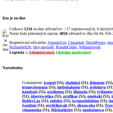
Kto je on-line
Celkovo
1234
on-line užívateľov :: 17 registrovaných, 0 skrytýc
Naraz bolo prítomných najviac
4026
užívateľov dňa Str 04. Feb
Registrovaní užívatelia:
AntonioCer
,
Claraplutt
,
DavidPenny
,
dos
RichardgrErb
,
riley-davis49
,
RonaldGlubs
,
Williamovesk
Legenda ::
Administrátori
,
Globálni moderátori
Narodeniny
Gratulujeme:
icaqegi
(51),
eholukoj
(51),
ibinqoqe
(51)
iruqeconepana
(51),
iqehohalaqep
(51),
irelodayu
(51
kmubajo
(51),
uxeilonoq
(51),
iifanuda
(51),
eyifaoniy
(51),
iduerewutipa
(51),
urufikae
(51),
omekoki
(51),
BobbyLax
(51),
enfofox
(51),
iweguedofubme
(51),
ij
iyaufum
(51),
ovejirikovah
(51),
alexawoha
(51),
Trav
vimaqouha
(51),
Michaelarire
(51),
uguhumowa
(51)