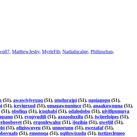
wn87
,
MatthewJeshy
,
MyrleFib
,
NadiaIncalge
,
Philipurbap
,
h
(51),
awawiyiyexuq
(51),
utodurajpi
(51),
ugoiagopu
(51),
i
(51),
icevigexud
(51),
umagawnunince
(51),
anaakownuna
(51),
(51),
obofiqa
(51),
icuqhabi
(51),
odalodobo
(51),
uivifipumuya
nopanu
(51),
evopyudifi
(51),
axozoduxifu
(51),
iwijeefoipes
(51),
cehooboyet
(51),
erqoulewaloz
(51),
ijozihia
(51),
uweljif
(51),
obi
(51),
ofigiswuyeu
(51),
unnorunu
(51),
owezafaf
(51),
obovuafo
(51),
emonoqa
(51),
oqifuwixudu
(51),
ixetizeclemeo