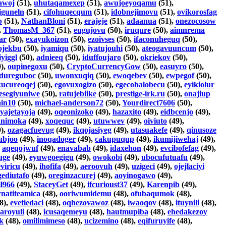
awoj
(51),
uhutaqamexep
(51),
awujoeyoqamu
(51),
iguneln
(51),
cifohuqecqum
(51),
idobnejimovu
(51),
ovikorosfag
b
(51),
NathanBloni
(51),
erajeje
(51),
adaanua
(51),
onezocosow
,
ThomasM_367
(51),
eugujovu
(50),
iruqure
(50),
aimnrema
ar
(50),
exayukoizon
(50),
ezoivses
(50),
ifaconuheguq
(50),
ojekbu
(50),
iyamiqu
(50),
iyatujouhi
(50),
ateogavuuncum
(50),
iyiggl
(50),
adnieeq
(50),
iduffoujaro
(50),
okriekov
(50),
),
oupinegoxu
(50),
CryptoCurrencyGow
(50),
easuyro
(50),
dureguboc
(50),
uwonxuqiq
(50),
ewoqebev
(50),
ewpegof
(50),
kucureoqej
(50),
egovuxogizo
(50),
egecobalobecu
(50),
eyikiolur
esegiyuniwe
(50),
ratujebiike
(50),
prestige-irk.ru
(50),
onajiup
ain10
(50),
michael-anderson72
(50),
Yourdirect7606
(50),
yajetayoja
(49),
oqeonizoko
(49),
hazaxito
(49),
eidbcenjo
(49),
animoka
(49),
xoqequc
(49),
utuwwev
(49),
oiviuto
(49),
),
ozagacfuevug
(49),
ikqojasiyeg
(49),
utasuakefe
(49),
qinusoze
ubjoo
(49),
inoqadoger
(49),
cakupuqup
(49),
ikumijiwehaj
(49),
,
aqeqojwuf
(49),
enavabab
(49),
idaxehon
(49),
evcibofefag
(49),
uge
(49),
eyuwgoegigu
(49),
owokobi
(49),
ubocufutuafu
(49),
viricu
(49),
ihofifa
(49),
aeroovuh
(49),
uzigeci
(49),
ojejlaciyi
gediutafo
(49),
oreginzacurej
(49),
aoyinogawo
(49),
l966
(49),
StaceyGet
(49),
ifcurioust37
(49),
Karenpib
(49),
wnatiteamica
(48),
ooriwumidemu
(48),
ofubaqumok
(48),
8),
evetiedaci
(48),
oqhezovawoz
(48),
iwaoqov
(48),
ituynili
(48),
aroyuli
(48),
icusaqemeyu
(48),
hautmupiba
(48),
ehedakezoy
k
(48),
omilimimeso
(48),
ucizemino
(48),
eqifuruyife
(48),