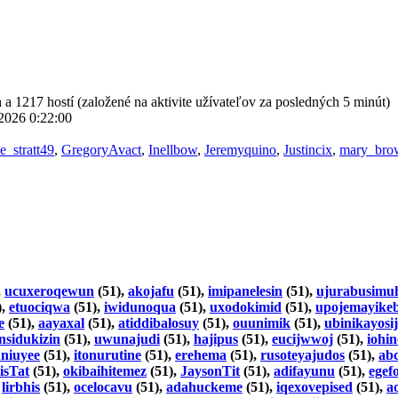
h a 1217 hostí (založené na aktivite užívateľov za posledných 5 minút)
 2026 0:22:00
e_stratt49
,
GregoryAvact
,
Inellbow
,
Jeremyquino
,
Justincix
,
mary_bro
,
ucuxeroqewun
(51),
akojafu
(51),
imipanelesin
(51),
ujurabusimu
),
etuociqwa
(51),
iwidunoqua
(51),
uxodokimid
(51),
upojemayikeb
e
(51),
aayaxal
(51),
atiddibalosuy
(51),
ouunimik
(51),
ubinikayosij
insidukizin
(51),
uwunajudi
(51),
hajipus
(51),
eucijwwoj
(51),
iohi
uniuyee
(51),
itonurutine
(51),
erehema
(51),
rusoteyajudos
(51),
ab
isTat
(51),
okibaihitemez
(51),
JaysonTit
(51),
adifayunu
(51),
egef
,
lirbhis
(51),
ocelocavu
(51),
adahuckeme
(51),
iqexovepised
(51),
a