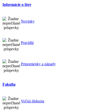
Informácie o fóre
Novinky
Pravidlá
Pripomienky a nápady
Fakulta
Voľná diskusia