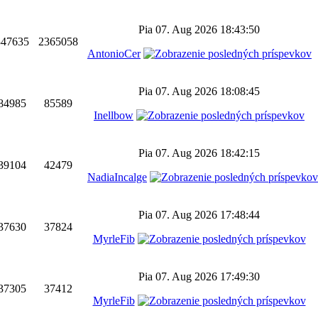
Pia 07. Aug 2026 18:43:50
347635
2365058
AntonioCer
Pia 07. Aug 2026 18:08:45
84985
85589
Inellbow
Pia 07. Aug 2026 18:42:15
39104
42479
NadiaIncalge
Pia 07. Aug 2026 17:48:44
37630
37824
MyrleFib
Pia 07. Aug 2026 17:49:30
37305
37412
MyrleFib