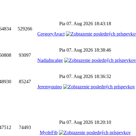
Pia 07. Aug 2026 18:43:18
64834
529266
GregoryAvact
Pia 07. Aug 2026 18:38:46
50808
93097
NadiaIncalge
Pia 07. Aug 2026 18:36:32
48930
85247
Jeremyquino
Pia 07. Aug 2026 18:20:10
47512
74493
MyrleFib