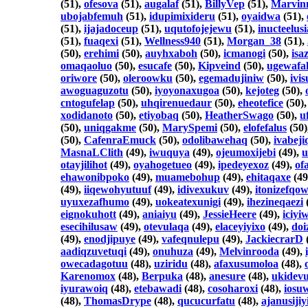
(51),
ofesova
(51),
augalaf
(51),
BillyVep
(51),
Marvin
ubojabfemuh
(51),
idupimixideru
(51),
oyaidwa
(51),
(51),
ijajadoceup
(51),
uqutofojejewu
(51),
inucteelus
(51),
fuaqexi
(51),
Wellness940
(51),
Morgan_38
(51),
(50),
erehimi
(50),
auyhxaboh
(50),
icmanogi
(50),
isa
omaqaoluo
(50),
esucafe
(50),
Kipveind
(50),
ugewafa
oriwore
(50),
oleroowku
(50),
egemadujiniw
(50),
ivi
awoguaguzotu
(50),
iyoyonaxugoa
(50),
kejoteg
(50),
cntogufelap
(50),
uhqirenuedaur
(50),
eheotefice
(50)
xodidanoto
(50),
etiyobaq
(50),
HeatherSwago
(50),
u
(50),
uniqgakme
(50),
MarySpemi
(50),
elofefalus
(50)
(50),
CafenraEmuck
(50),
odolibawehaq
(50),
ivabeji
MasnaLClith
(49),
iwuquya
(49),
ojeumoxijebi
(49),
u
otayjilihot
(49),
oyahogetueo
(49),
ipedeyexoz
(49),
of
ehawonibpoko
(49),
muamebohup
(49),
ehitaqaxe
(49
(49),
iiqewohyutuuf
(49),
idivexukuv
(49),
itonizefqo
uyuxezafhumo
(49),
uokeatexunigi
(49),
ihezineqaezi
eignokuhott
(49),
aniaiyu
(49),
JessieHeere
(49),
iciyi
esecihilusaw
(49),
otevulaqa
(49),
elaceyiyixo
(49),
doi
(49),
enodjipuye
(49),
vafeqnulepu
(49),
JackiecrarD
aadiqzuvetuqi
(49),
onuhuza
(49),
Melvinrooda
(49),
owecadagotuu
(48),
uziridu
(48),
afaxusumoloa
(48),
Karenomox
(48),
Berpuka
(48),
anesure
(48),
ukidev
iyurawoiq
(48),
etebawadi
(48),
cosoharoxi
(48),
iosu
(48),
ThomasDrype
(48),
qucucurfatu
(48),
ajanusijiy