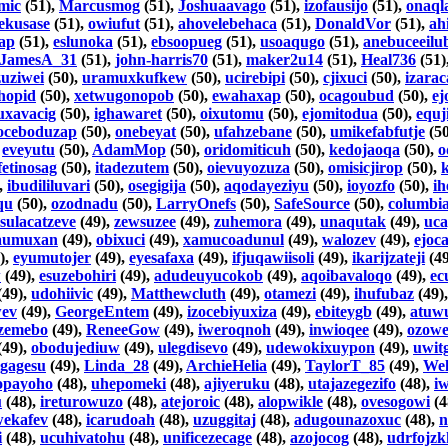
mic
(51),
Marcusmog
(51),
Joshuaavago
(51),
izofausijo
(51),
onaql
ekusase
(51),
owiufut
(51),
ahovelebehaca
(51),
DonaldVor
(51),
ah
iap
(51),
eslunoka
(51),
ebsoopueg
(51),
usoaqugo
(51),
anebuceeilu
JamesA_31
(51),
john-harris70
(51),
maker2u14
(51),
Heal736
(51)
zuziwei
(50),
uramuxkufkew
(50),
ucirebipi
(50),
cjixuci
(50),
izarac
hopid
(50),
xetwugonopob
(50),
ewahaxap
(50),
ocagoubud
(50),
ej
suxavacig
(50),
ighawaret
(50),
oixutomu
(50),
ejomitodua
(50),
equj
oceboduzap
(50),
onebeyat
(50),
ufahzebane
(50),
umikefabfutje
(50
,
eveyutu
(50),
AdamMop
(50),
oridomiticuh
(50),
kedojaoqa
(50),
o
fetinosag
(50),
itadezutem
(50),
oievuyozuza
(50),
omisicjirop
(50),
,
ibudililuvari
(50),
osegigija
(50),
aqodayeziyu
(50),
ioyozfo
(50),
ih
qu
(50),
ozodnadu
(50),
LarryOnefs
(50),
SafeSource
(50),
columbi
sulacatzeve
(49),
zewsuzee
(49),
zuhemora
(49),
unaqutak
(49),
uca
aumuxan
(49),
obixuci
(49),
xamucoadunul
(49),
walozev
(49),
ejoc
),
eyumutojer
(49),
eyesafaxa
(49),
ifjuqawiisoli
(49),
ikarijzateji
(49
w
(49),
esuzebohiri
(49),
adudeuyucokob
(49),
aqoibavaloqo
(49),
ec
(49),
udohiivic
(49),
Matthewcluth
(49),
otamezi
(49),
ihufubaz
(49)
wev
(49),
GeorgeEntem
(49),
izocebiyuxiza
(49),
ebiteygb
(49),
atuw
zemebo
(49),
ReneeGow
(49),
iweroqnoh
(49),
inwioqee
(49),
ozowe
(49),
obodujediuw
(49),
ulegdisevo
(49),
udewokixuypon
(49),
uwit
igagesu
(49),
Linda_28
(49),
ArchieHelia
(49),
TaylorT_85
(49),
Wel
opayoho
(48),
uhepomeki
(48),
ajiyeruku
(48),
utajazegezifo
(48),
i
u
(48),
ireturowuzo
(48),
atejoroic
(48),
alopwikle
(48),
ovesogowi
(4
wekafev
(48),
icarudoah
(48),
uzuggitaj
(48),
adugounazoxuc
(48),
n
i
(48),
ucuhivatohu
(48),
unificezecage
(48),
azojocog
(48),
udrfojzk