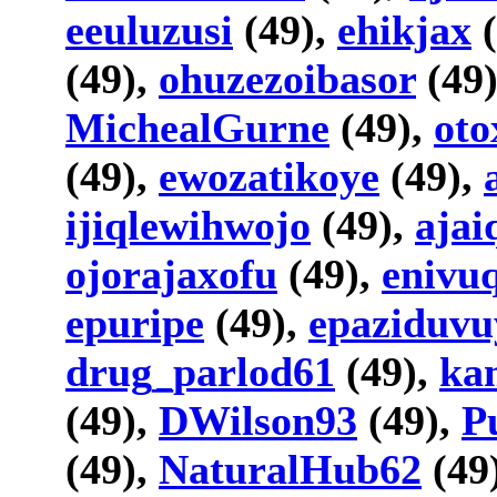
eeuluzusi
(49),
ehikjax
(
(49),
ohuzezoibasor
(49
MichealGurne
(49),
oto
(49),
ewozatikoye
(49),
ijiqlewihwojo
(49),
ajai
ojorajaxofu
(49),
enivu
epuripe
(49),
epaziduvu
drug_parlod61
(49),
ka
(49),
DWilson93
(49),
P
(49),
NaturalHub62
(49