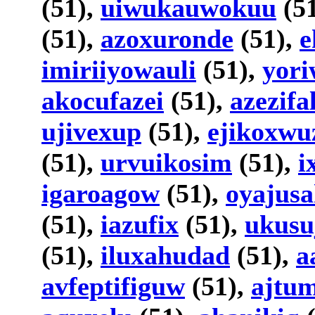
(51),
uiwukauwokuu
(5
(51),
azoxuronde
(51),
e
imiriiyowauli
(51),
yori
akocufazei
(51),
azezifa
ujivexup
(51),
ejikoxwu
(51),
urvuikosim
(51),
i
igaroagow
(51),
oyajusa
(51),
iazufix
(51),
ukus
(51),
iluxahudad
(51),
a
avfeptifiguw
(51),
ajtum