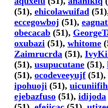
aquxelu
(51),
ahanikiq
(
(51),
ehicolawuifad
(51)
eccegowboj
(51),
eagna
obecacab
(51),
GeorgeT
oxubazi
(51),
whitome
(
Zaimrucrda
(51),
IvyKi
(51),
usupucutane
(51),
(51),
ocodeveeyujf
(51)
ipohuoji
(51),
uicuniifi
ejebazfuso
(51),
idijoda
(51),
efejicac
(51),
utiz