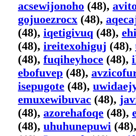
acsewijonoho
(48),
avit
gojuoezrocx
(48),
aqeca
(48),
iqetigivuq
(48),
eh
(48),
ireitexohiguj
(48),
(48),
fuqiheyhoce
(48),
ebofuvep
(48),
avzicofu
isepugote
(48),
uwidaej
emuxewibuvac
(48),
jav
(48),
azorehafoqe
(48),
(48),
uhuhunepuwi
(48)