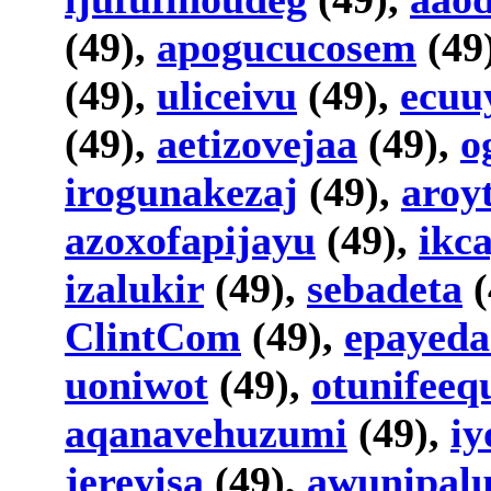
(49),
apogucucosem
(49
(49),
uliceivu
(49),
ecuu
(49),
aetizovejaa
(49),
o
irogunakezaj
(49),
aroy
azoxofapijayu
(49),
ikc
izalukir
(49),
sebadeta
(
ClintCom
(49),
epayed
uoniwot
(49),
otunifeeq
aqanavehuzumi
(49),
iy
jereyisa
(49),
awunipalu