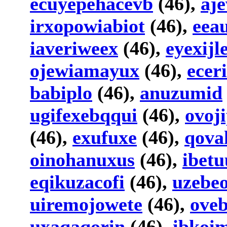
ecuyepehacevb
(46),
aj
irxopowiabiot
(46),
eea
iaveriweex
(46),
eyexijl
ojewiamayux
(46),
ecer
babiplo
(46),
anuzumid
ugifexebqqui
(46),
ovoj
(46),
exufuxe
(46),
qova
oinohanuxus
(46),
ibet
eqikuzacofi
(46),
uzebe
uiremojowete
(46),
ove
uxaqaqorin
(46),
ibkoi