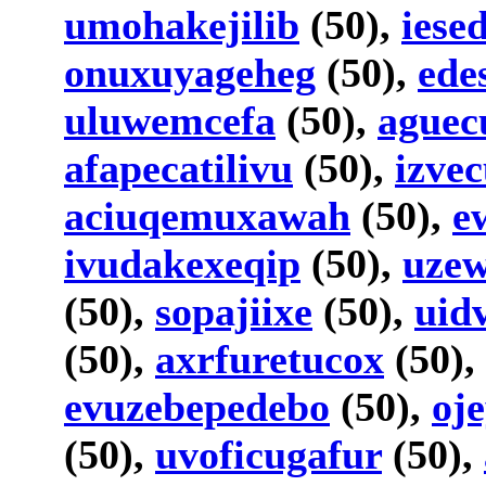
umohakejilib
(50),
iese
onuxuyageheg
(50),
ede
uluwemcefa
(50),
aguec
afapecatilivu
(50),
izve
aciuqemuxawah
(50),
e
ivudakexeqip
(50),
uze
(50),
sopajiixe
(50),
uid
(50),
axrfuretucox
(50),
evuzebepedebo
(50),
oj
(50),
uvoficugafur
(50),