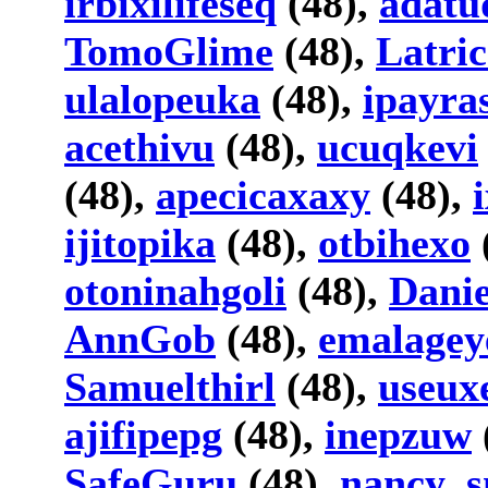
irbixilifeseq
(48),
adatu
TomoGlime
(48),
Latric
ulalopeuka
(48),
ipayra
acethivu
(48),
ucuqkevi
(48),
apecicaxaxy
(48),
ijitopika
(48),
otbihexo
otoninahgoli
(48),
Danie
AnnGob
(48),
emalagey
Samuelthirl
(48),
useux
ajifipepg
(48),
inepzuw
SafeGuru
(48),
nancy_s