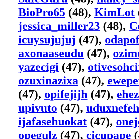
BioPro65
(48),
KimLot
jessica_miller23
(48),
C
icuysujujuj
(47),
odapof
axonaaseudu
(47),
ozim
yazecigi
(47),
otivesohci
ozuxinazixa
(47),
ewep
(47),
opifejijh
(47),
ehez
upivuto
(47),
uduxnefe
ijafasehuokat
(47),
onej
opegulz
(47),
cicupape
(