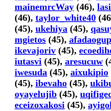
mainemrcWay
(46),
las
(46),
taylor_white40
(46
(45),
ukehiya
(45),
qasu
mgietos
(45),
afadaogup
ikevajoriv
(45),
ecoedih
iutasvi
(45),
aresucuw
(
iwesuda
(45),
aixukipio
(45),
ibevaho
(45),
ukib
oyayelujib
(45),
uqifige
eceizoxakosi
(45),
ayigo