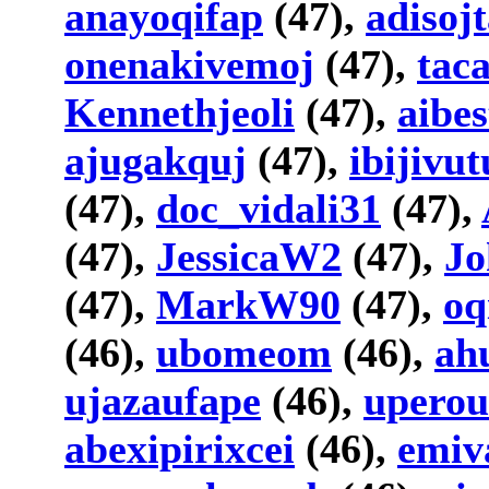
anayoqifap
(47),
adisoj
onenakivemoj
(47),
tac
Kennethjeoli
(47),
aibes
ajugakquj
(47),
ibijivut
(47),
doc_vidali31
(47),
(47),
JessicaW2
(47),
Jo
(47),
MarkW90
(47),
oq
(46),
ubomeom
(46),
ah
ujazaufape
(46),
uperou
abexipirixcei
(46),
emiv