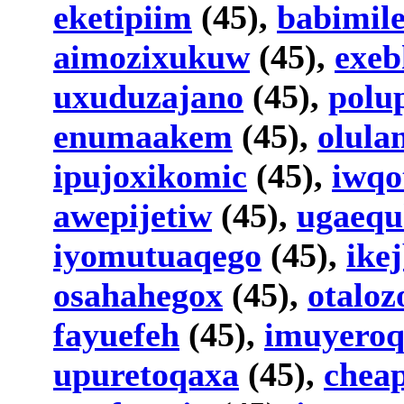
eketipiim
(45),
babimil
aimozixukuw
(45),
exeb
uxuduzajano
(45),
polu
enumaakem
(45),
olul
ipujoxikomic
(45),
iwqo
awepijetiw
(45),
ugaeq
iyomutuaqego
(45),
ike
osahahegox
(45),
otaloz
fayuefeh
(45),
imuyero
upuretoqaxa
(45),
chea