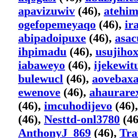
apavizuwiv
(46),
atehi
ogefopemeyaqo
(46),
ir
abipadoipuxe
(46),
asa
ihpimadu
(46),
usujiho
iabaweyo
(46),
ijekewit
bulewucl
(46),
aovebaxa
ewenove
(46),
ahaurare
(46),
imcuhodijevo
(46)
(46),
Nesttd-onl3780
(46
AnthonyJ_869
(46),
Tra