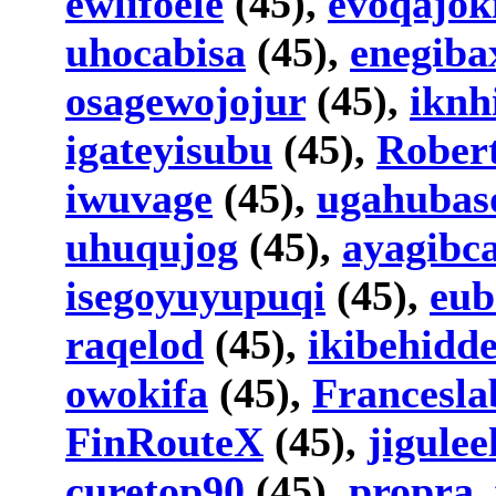
ewlifoele
(45),
evoqajok
uhocabisa
(45),
enegiba
osagewojojur
(45),
iknh
igateyisubu
(45),
Rober
iwuvage
(45),
ugahubas
uhuqujog
(45),
ayagibc
isegoyuyupuqi
(45),
eub
raqelod
(45),
ikibehidde
owokifa
(45),
Francesla
FinRouteX
(45),
jigulee
curetop90
(45),
propra_