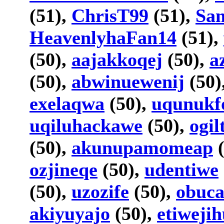
(51),
ChrisT99
(51),
Sa
HeavenlyhaFan14
(51),
(50),
aajakkoqej
(50),
a
(50),
abwinuewenij
(50)
exelaqwa
(50),
uqunukf
uqiluhackawe
(50),
ogil
(50),
akunupamomeap
(
ozjineqe
(50),
udentiwe
(50),
uzozife
(50),
obuca
akiyuyajo
(50),
etiweji