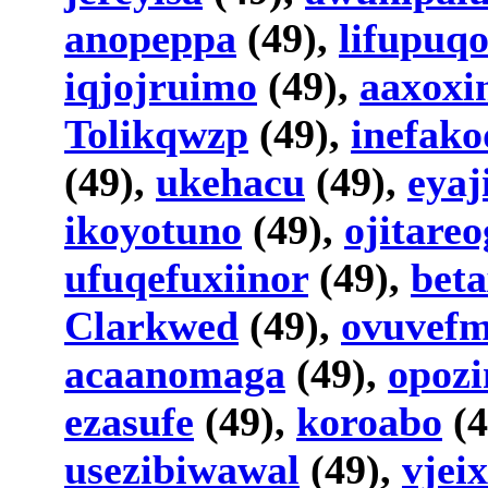
anopeppa
(49),
lifupuq
iqjojruimo
(49),
aaxoxi
Tolikqwzp
(49),
inefako
(49),
ukehacu
(49),
eyaj
ikoyotuno
(49),
ojitareo
ufuqefuxiinor
(49),
bet
Clarkwed
(49),
ovuvefm
acaanomaga
(49),
opozi
ezasufe
(49),
koroabo
(4
usezibiwawal
(49),
vjeix