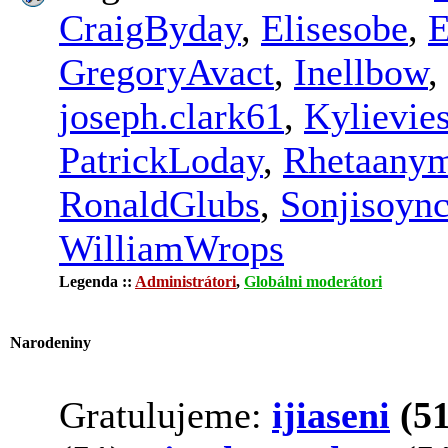
CraigByday
,
Elisesobe
,
E
GregoryAvact
,
Inellbow
,
joseph.clark61
,
Kylievie
PatrickLoday
,
Rhetaany
RonaldGlubs
,
Sonjisoyn
WilliamWrops
Legenda ::
Administrátori
,
Globálni moderátori
Narodeniny
Gratulujeme:
ijiaseni
(51