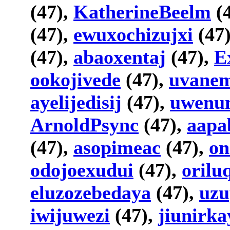
(47),
KatherineBeelm
(
(47),
ewuxochizujxi
(47
(47),
abaoxentaj
(47),
E
ookojivede
(47),
uvanem
ayelijedisij
(47),
uwenu
ArnoldPsync
(47),
aapa
(47),
asopimeac
(47),
on
odojoexudui
(47),
orilu
eluzozebedaya
(47),
uz
iwijuwezi
(47),
jiunirk