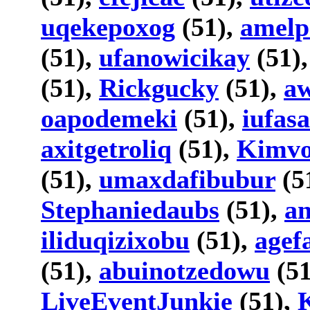
uqekepoxog
(51),
amelp
(51),
ufanowicikay
(51)
(51),
Rickgucky
(51),
aw
oapodemeki
(51),
iufas
axitgetroliq
(51),
Kimv
(51),
umaxdafibubur
(5
Stephaniedaubs
(51),
an
iliduqizixobu
(51),
agef
(51),
abuinotzedowu
(51
LiveEventJunkie
(51),