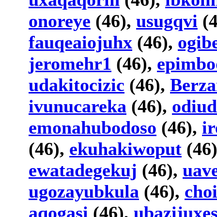
onoreye
(46),
usugqvi
(4
fauqeaiojuhx
(46),
ogib
jeromehr1
(46),
epimbo
udakitocizic
(46),
Berza
ivunucareka
(46),
odiu
emonahubodoso
(46),
i
(46),
ekuhakiwoput
(46
ewatadegekuj
(46),
uav
ugozayubkula
(46),
choi
aqogasi
(46),
ubazijuxes