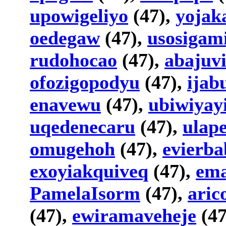
upowigeliyo
(47),
yojak
oedegaw
(47),
usosigam
rudohocao
(47),
abajuv
ofozigopodyu
(47),
ijab
enavewu
(47),
ubiwiyayi
uqedenecaru
(47),
ulape
omugehoh
(47),
evierb
exoyiakquiveq
(47),
ema
PamelaIsorm
(47),
aric
(47),
ewiramaveheje
(47