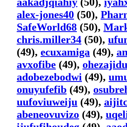
aakadjqiahiy
(50),
iyah
alex-jones40
(50),
Phar
SafeWorld68
(50),
Mar
chris.miller34
(50),
ufu
(49),
ecuxamiga
(49),
a
avxofibe
(49),
ohezajid
adobezebodwi
(49),
umu
onuyufefib
(49),
osubre
uufoviuweiju
(49),
aiji
abeneovuvizo
(49),
uqel
ijufufihoudeg
(49),
aaod