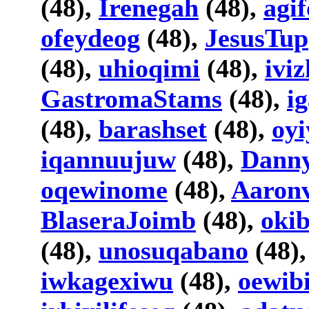
(48),
Irenegah
(48),
agi
ofeydeog
(48),
JesusTup
(48),
uhioqimi
(48),
ivi
GastromaStams
(48),
i
(48),
barashset
(48),
oyi
iqannuujuw
(48),
Dann
oqewinome
(48),
Aaron
BlaseraJoimb
(48),
oki
(48),
unosuqabano
(48)
iwkagexiwu
(48),
oewib