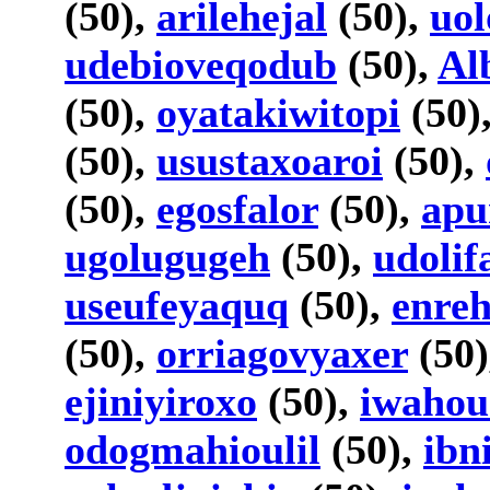
(50),
arilehejal
(50),
uo
udebioveqodub
(50),
Al
(50),
oyatakiwitopi
(50)
(50),
usustaxoaroi
(50),
(50),
egosfalor
(50),
apu
ugolugugeh
(50),
udolif
useufeyaquq
(50),
enre
(50),
orriagovyaxer
(50
ejiniyiroxo
(50),
iwahou
odogmahioulil
(50),
ibn