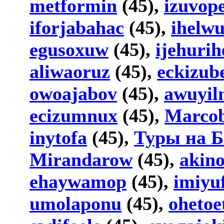
metformin
(45),
izuvop
iforjabahac
(45),
ihelw
egusoxuw
(45),
ijehuri
aliwaoruz
(45),
eckizub
owoajabov
(45),
awuyil
ecizumnux
(45),
Marco
inytofa
(45),
Туры на 
Mirandarow
(45),
akin
ehaywamop
(45),
imiyu
umolaponu
(45),
ohetoe