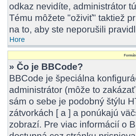
odkaz nevidíte, administrátor 
Tému môžete "oživiť" taktiež p
na to, aby ste neporušili pravidl
Hore
Formáto
» Čo je BBCode?
BBCode je špeciálna konfigurá
administrátor (môže to zakázať
sám o sebe je podobný štýlu H
zátvorkách [ a ] a ponúkajú väč
zobrazí. Pre viac informácií o B
dostupná cez stránku prispieva