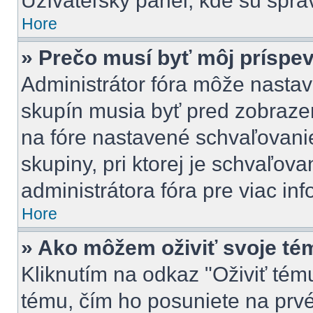
Užívateľský panel, kde sú sprá
Hore
» Prečo musí byť môj príspe
Administrátor fóra môže nastav
skupín musia byť pred zobraze
na fóre nastavené schvaľovanie
skupiny, pri ktorej je schvaľov
administrátora fóra pre viac inf
Hore
» Ako môžem oživiť svoje té
Kliknutím na odkaz "Oživiť tému"
tému, čím ho posuniete na prvé