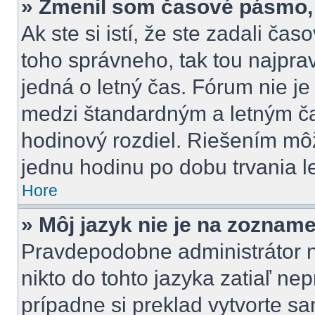
» Zmenil som časové pásmo, a
Ak ste si istí, že ste zadali ča
toho správneho, tak tou najpr
jedná o letný čas. Fórum nie j
medzi štandardným a letným č
hodinový rozdiel. Riešením m
jednu hodinu po dobu trvania l
Hore
» Môj jazyk nie je na zozname
Pravdepodobne administrátor ne
nikto do tohto jazyka zatiaľ nep
prípadne si preklad vytvorte sam