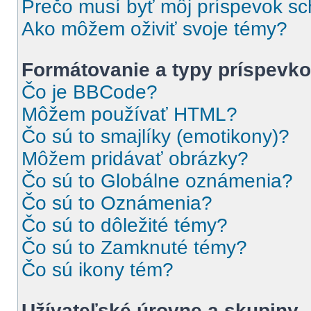
Prečo musí byť môj príspevok s
Ako môžem oživiť svoje témy?
Formátovanie a typy príspevk
Čo je BBCode?
Môžem používať HTML?
Čo sú to smajlíky (emotikony)?
Môžem pridávať obrázky?
Čo sú to Globálne oznámenia?
Čo sú to Oznámenia?
Čo sú to dôležité témy?
Čo sú to Zamknuté témy?
Čo sú ikony tém?
Užívateľské úrovne a skupiny