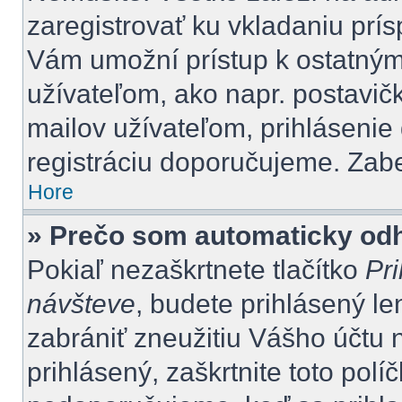
zaregistrovať ku vkladaniu prí
Vám umožní prístup k ostatn
užívateľom, ako napr. postavič
mailov užívateľom, prihlásenie
registráciu doporučujeme. Zaber
Hore
» Prečo som automaticky od
Pokiaľ nezaškrtnete tlačítko
Pri
návšteve
, budete prihlásený le
zabrániť zneužitiu Vášho účtu n
prihlásený, zaškrtnite toto polí