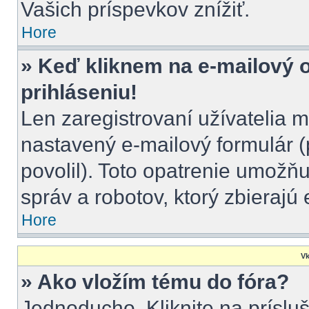
Vašich príspevkov znížiť.
Hore
» Keď kliknem na e-mailový 
prihláseniu!
Len zaregistrovaní užívatelia 
nastavený e-mailový formulár (
povolil). Toto opatrenie umož
správ a robotov, ktorý zbierajú
Hore
Vk
» Ako vložím tému do fóra?
Jednoducho. Kliknite na prísluš