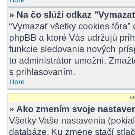
Hore
» Na čo slúži odkaz "Vymazať
“Vymazať všetky cookies fóra” 
phpBB a ktoré Vás udržujú prihl
funkcie sledovania nových prís
to administrátor umožní. Zmažt
s prihlasovaním.
Hore
Uží
» Ako zmením svoje nastave
Všetky Vaše nastavenia (pokiaľ
databáze. Ku zmene stačí stlač