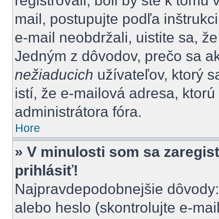
registrovali, boli by ste k tom
mail, postupujte podľa inštrukc
e-mail neobdržali, uistite sa, ž
Jedným z dôvodov, prečo sa ak
nežiaducich
užívateľov, ktorý s
istí, že e-mailová adresa, ktorú 
administrátora fóra.
Hore
» V minulosti som sa zaregis
prihlásiť!
Najpravdepodobnejšie dôvody: 
alebo heslo (skontrolujte e-mail,