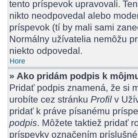
tento príspevok upravovali. Ten
nikto neodpovedal alebo moderá
príspevok (tí by mali sami zan
Normálny užívatelia nemôžu pr
niekto odpovedal.
Hore
» Ako pridám podpis k môjm
Pridať podpis znamená, že si mu
urobíte cez stránku
Profil
v Uží
pridať k práve písanému prís
podpis
. Môžete taktiež pridať 
príspevky označením príslušného