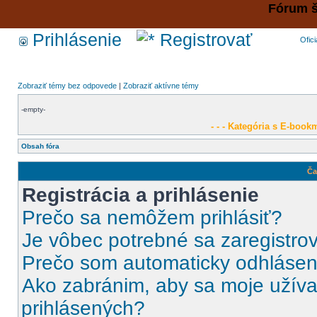
Fórum š
Prihlásenie
Registrovať
Ofic
Zobraziť témy bez odpovede
|
Zobraziť aktívne témy
-empty-
- - - Kategória s E-bookm
Obsah fóra
Ča
Registrácia a prihlásenie
Prečo sa nemôžem prihlásiť?
Je vôbec potrebné sa zaregistro
Prečo som automaticky odhláse
Ako zabránim, aby sa moje užíva
prihlásených?