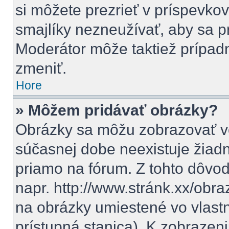
si môžete prezrieť v príspevkov
smajlíky nezneužívať, aby sa p
Moderátor môže taktiež prípad
zmeniť.
Hore
» Môžem pridávať obrázky?
Obrázky sa môžu zobrazovať vo
súčasnej dobe neexistuje žiad
priamo na fórum. Z tohto dôvo
napr. http://www.stránk.xx/obr
na obrázky umiestené vo vlastn
prístupná stanica). K zobraze