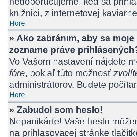
nedoporučujeme, keď sa prihlas
knižnici, z internetovej kaviarne
Hore
» Ako zabránim, aby sa moje 
zozname práve prihlásených
Vo Vašom nastavení nájdete 
fóre
, pokiaľ túto možnosť
zvolít
administrátorov. Budete počítan
Hore
» Zabudol som heslo!
Nepanikárte! Vaše heslo môžem
na prihlasovacej stránke tlačít