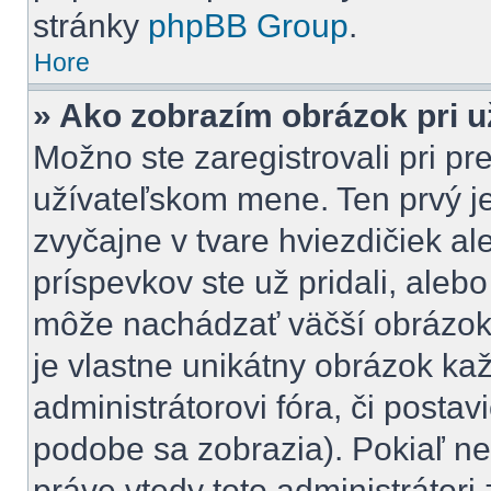
stránky
phpBB Group
.
Hore
» Ako zobrazím obrázok pri 
Možno ste zaregistrovali pri pr
užívateľskom mene. Ten prvý j
zvyčajne v tvare hviezdičiek al
príspevkov ste už pridali, aleb
môže nachádzať väčší obrázok,
je vlastne unikátny obrázok ka
administrátorovi fóra, či postavi
podobe sa zobrazia). Pokiaľ n
práve vtedy toto administrátori 