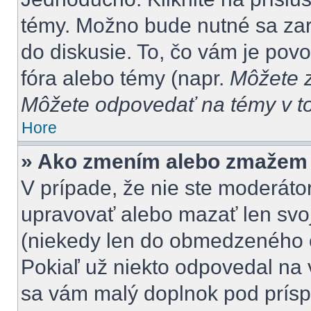
témy. Možno bude nutné sa zar
do diskusie. To, čo vám je pov
fóra alebo témy (napr.
Môžete z
Môžete odpovedať na témy v to
Hore
» Ako zmením alebo zmažem
V prípade, že nie ste moderátor
upravovať alebo mazať len svoj
(niekedy len do obmedzeného č
Pokiaľ už niekto odpovedal na 
sa vám malý doplnok pod príspe