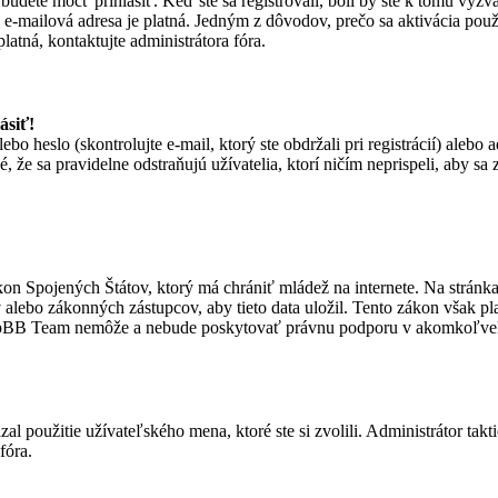
budete môcť prihlásiť. Keď ste sa registrovali, boli by ste k tomu vyzv
ša e-mailová adresa je platná. Jedným z dôvodov, prečo sa aktivácia po
platná, kontaktujte administrátora fóra.
ásiť!
 heslo (skontrolujte e-mail, ktorý ste obdržali pri registrácií) alebo 
, že sa pravidelne odstraňujú užívatelia, ktorí ničím neprispeli, aby sa
on Spojených Štátov, ktorý má chrániť mládež na internete. Na stránk
ebo zákonných zástupcov, aby tieto data uložil. Tento zákon však platí i
hpBB Team nemôže a nebude poskytovať právnu podporu v akomkoľvek
al použitie užívateľského mena, ktoré ste si zvolili. Administrátor tak
fóra.