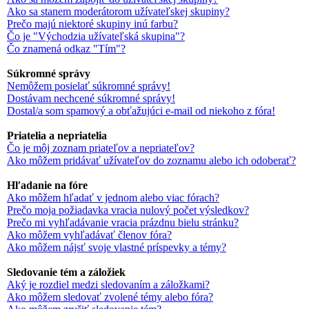
Ako sa stanem moderátorom užívateľskej skupiny?
Prečo majú niektoré skupiny inú farbu?
Čo je "Východzia užívateľská skupina"?
Čo znamená odkaz "Tím"?
Súkromné správy
Nemôžem posielať súkromné správy!
Dostávam nechcené súkromné správy!
Dostal/a som spamový a obťažujúci e-mail od niekoho z fóra!
Priatelia a nepriatelia
Čo je môj zoznam priateľov a nepriateľov?
Ako môžem pridávať užívateľov do zoznamu alebo ich odoberať?
Hľadanie na fóre
Ako môžem hľadať v jednom alebo viac fórach?
Prečo moja požiadavka vracia nulový počet výsledkov?
Prečo mi vyhľadávanie vracia prázdnu bielu stránku?
Ako môžem vyhľadávať členov fóra?
Ako môžem nájsť svoje vlastné príspevky a témy?
Sledovanie tém a záložiek
Aký je rozdiel medzi sledovaním a záložkami?
Ako môžem sledovať zvolené témy alebo fóra?