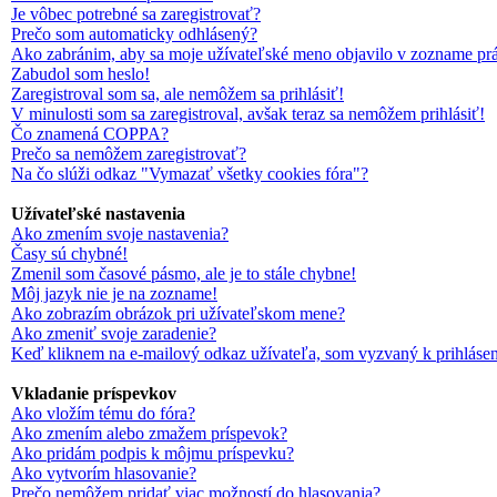
Je vôbec potrebné sa zaregistrovať?
Prečo som automaticky odhlásený?
Ako zabránim, aby sa moje užívateľské meno objavilo v zozname pr
Zabudol som heslo!
Zaregistroval som sa, ale nemôžem sa prihlásiť!
V minulosti som sa zaregistroval, avšak teraz sa nemôžem prihlásiť!
Čo znamená COPPA?
Prečo sa nemôžem zaregistrovať?
Na čo slúži odkaz "Vymazať všetky cookies fóra"?
Užívateľské nastavenia
Ako zmením svoje nastavenia?
Časy sú chybné!
Zmenil som časové pásmo, ale je to stále chybne!
Môj jazyk nie je na zozname!
Ako zobrazím obrázok pri užívateľskom mene?
Ako zmeniť svoje zaradenie?
Keď kliknem na e-mailový odkaz užívateľa, som vyzvaný k prihlásen
Vkladanie príspevkov
Ako vložím tému do fóra?
Ako zmením alebo zmažem príspevok?
Ako pridám podpis k môjmu príspevku?
Ako vytvorím hlasovanie?
Prečo nemôžem pridať viac možností do hlasovania?