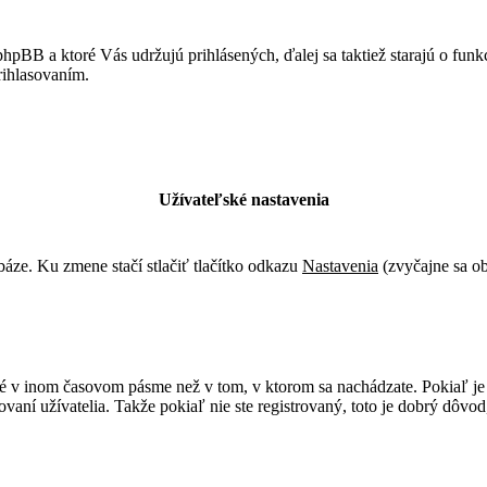
hpBB a ktoré Vás udržujú prihlásených, ďalej sa taktiež starajú o fun
rihlasovaním.
Užívateľské nastavenia
báze. Ku zmene stačí stlačiť tlačítko odkazu
Nastavenia
(zvyčajne sa ob
né v inom časovom pásme než v tom, v ktorom sa nachádzate. Pokiaľ je 
ní užívatelia. Takže pokiaľ nie ste registrovaný, toto je dobrý dôvod,