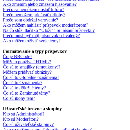
Ako zmením alebo zmažem hlasovanie?
Prečo sa nemôžem dostať k fóru?
Prečo nemôžem pridávať prílohy?
Prečo som obdržal varovanie?
Ako môžem nahlásiť príspevok moderátorom?
Na čo slúži tlačítko "Uložiť" pri písaní príspevku?
Prečo musí byť môj príspevok schválený?
Ako môžem oživiť svoje témy?
Formátovanie a typy príspevkov
Čo je BBCode?
Môžem používať HTML?
Čo sú to smajlíky (emotikony)?
Môžem pridávať obrázky?
Čo sú to Globálne oznámenia?
Čo sú to Oznámenia?
Čo sú to dôležité témy?
Čo sú to Zamknuté témy?
Čo sú ikony tém?
Užívateľské úrovne a skupiny
Kto sú Administrátori?
Kto sú Moderátori?
Čo sú užívateľské skupiny?
Ako sa môžem zapojiť do užívateľskej skupiny?