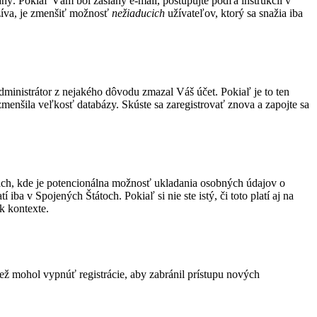
aný. Pokiaľ Vám bol zaslaný e-mail, postupujte podľa inštrukcií v
užíva, je zmenšiť možnosť
nežiaducich
užívateľov, ktorý sa snažia iba
administrátor z nejakého dôvodu zmazal Váš účet. Pokiaľ je to ten
 zmenšila veľkosť databázy. Skúste sa zaregistrovať znova a zapojte sa
ach, kde je potencionálna možnosť ukladania osobných údajov o
ba v Spojených Štátoch. Pokiaľ si nie ste istý, či toto platí aj na
 kontexte.
tiež mohol vypnúť registrácie, aby zabránil prístupu nových