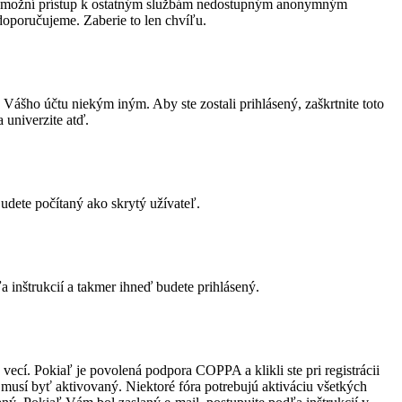
Vám umožní prístup k ostatným službám nedostupným anonymným
doporučujeme. Zaberie to len chvíľu.
 Vášho účtu niekým iným. Aby ste zostali prihlásený, zaškrtnite toto
 univerzite atď.
udete počítaný ako skrytý užívateľ.
a inštrukcií a takmer ihneď budete prihlásený.
ecí. Pokiaľ je povolená podpora COPPA a klikli ste pri registrácii
t musí byť aktivovaný. Niektoré fóra potrebujú aktiváciu všetkých