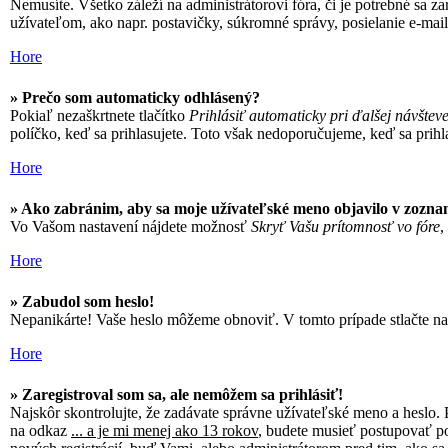
Nemusíte. Všetko záleží na administrátorovi fóra, či je potrebné s
užívateľom, ako napr. postavičky, súkromné správy, posielanie e-mail
Hore
» Prečo som automaticky odhlásený?
Pokiaľ nezaškrtnete tlačítko
Prihlásiť automaticky pri ďalšej návštev
políčko, keď sa prihlasujete. Toto však nedoporučujeme, keď sa prihlas
Hore
» Ako zabránim, aby sa moje užívateľské meno objavilo v zozna
Vo Vašom nastavení nájdete možnosť
Skryť Vašu prítomnosť vo fóre
,
Hore
» Zabudol som heslo!
Nepanikárte! Vaše heslo môžeme obnoviť. V tomto prípade stlačte na 
Hore
» Zaregistroval som sa, ale nemôžem sa prihlásiť!
Najskôr skontrolujte, že zadávate správne užívateľské meno a heslo. 
na odkaz
... a je mi menej ako 13 rokov
, budete musieť postupovať po