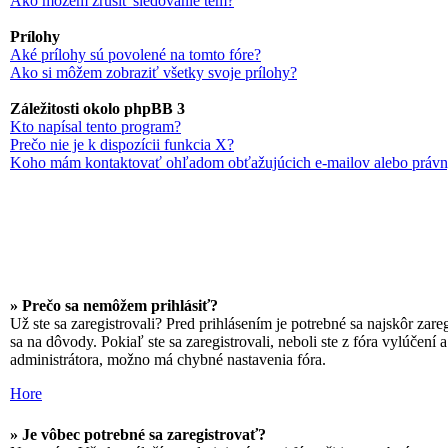
Ako môžem zrušiť sledovanie tém?
Prílohy
Aké prílohy sú povolené na tomto fóre?
Ako si môžem zobraziť všetky svoje prílohy?
Záležitosti okolo phpBB 3
Kto napísal tento program?
Prečo nie je k dispozícii funkcia X?
Koho mám kontaktovať ohľadom obťažujúcich e-mailov alebo právnyc
» Prečo sa nemôžem prihlásiť?
Už ste sa zaregistrovali? Pred prihlásením je potrebné sa najskôr zar
sa na dôvody. Pokiaľ ste sa zaregistrovali, neboli ste z fóra vylúčení
administrátora, možno má chybné nastavenia fóra.
Hore
» Je vôbec potrebné sa zaregistrovať?