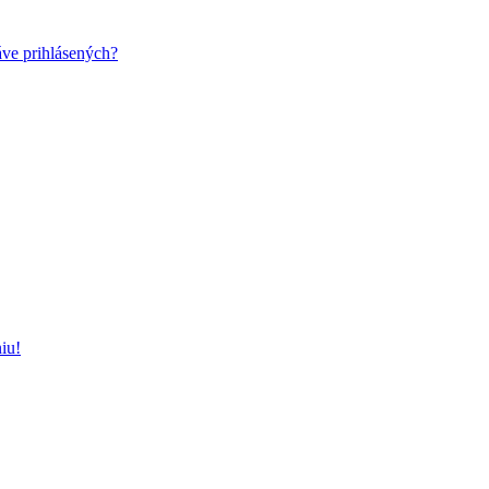
áve prihlásených?
iu!