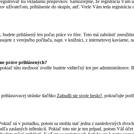
a zaregistrovať ku vkladaniu príspevkov. Samozrejme, že registrácia 
ov užívateľom, prihlásenie do skupín, atď. Vrele Vám teda registráciu 
e
, budete prihlásený len počas práce vo fóre. Toto má zabrániť zneužitiu
ujete z verejného počítača, napr. v knižnici, z internetovej kaviarne, na
me práve prihlásených?
 pokiaľ túto možnosť
zvolíte
budete viditeľný len pre administrátorov. B
prihlasovacej stránke tlačítko
Zabudli ste svoje heslo?
, pokračujte podľ
Pokiaľ sú v poriadku, potom sa mohla stať jedna z nasledovných dvoch v
dľa zaslaných inštrukcií. Pokiaľ toto nie je ten prípad, potom Váš úče