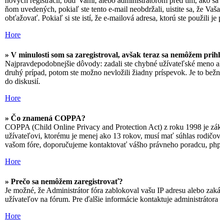
nových registrácií, buď Vami, alebo administrátorom pred tim, ako sa 
ňom uvedených, pokiaľ ste tento e-mail neobdržali, uistite sa, že Va
obťažovať. Pokiaľ si ste istí, že e-mailová adresa, ktorú ste použili je 
Hore
» V minulosti som sa zaregistroval, avšak teraz sa nemôžem prihl
Najpravdepodobnejšie dôvody: zadali ste chybné užívateľské meno alebo
druhý prípad, potom ste možno nevložili žiadny príspevok. Je to bežné
do diskusií.
Hore
» Čo znamená COPPA?
COPPA (Child Online Privacy and Protection Act) z roku 1998 je zák
užívateľovi, ktorému je menej ako 13 rokov, musí mať súhlas rodičov al
vašom fóre, doporučujeme kontaktovať vášho právneho poradcu, p
Hore
» Prečo sa nemôžem zaregistrovať?
Je možné, že Administrátor fóra zablokoval vašu IP adresu alebo zakáz
užívateľov na fórum. Pre ďalšie informácie kontaktuje administrátora 
Hore