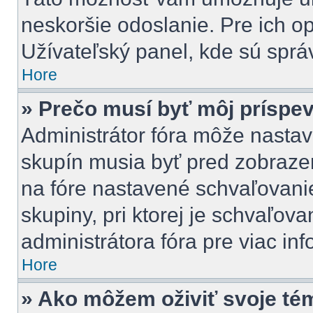
neskoršie odoslanie. Pre ich o
Užívateľský panel, kde sú sprá
Hore
» Prečo musí byť môj príspe
Administrátor fóra môže nastav
skupín musia byť pred zobraze
na fóre nastavené schvaľovanie
skupiny, pri ktorej je schvaľov
administrátora fóra pre viac inf
Hore
» Ako môžem oživiť svoje té