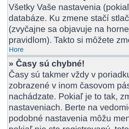
Všetky Vaše nastavenia (pokiaľ
databáze. Ku zmene stačí stlač
(zvyčajne sa objavuje na hornej
pravidlom). Takto si môžete zm
Hore
» Časy sú chybné!
Časy sú takmer vždy v poriadku,
zobrazené v inom časovom pás
nachádzate. Pokiaľ je to tak, 
nastaveniach. Berte na vedom
podobné nastavenia môžu meniť 