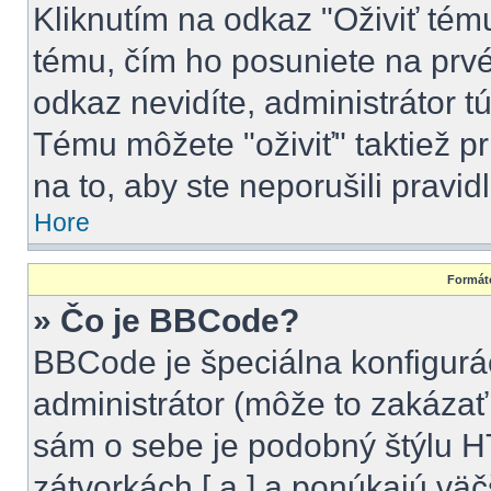
Kliknutím na odkaz "Oživiť tému"
tému, čím ho posuniete na prvé
odkaz nevidíte, administrátor 
Tému môžete "oživiť" taktiež p
na to, aby ste neporušili pravidl
Hore
Formáto
» Čo je BBCode?
BBCode je špeciálna konfigurá
administrátor (môže to zakázať
sám o sebe je podobný štýlu H
zátvorkách [ a ] a ponúkajú väč