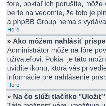
fóre, pokiaľ ich porušíte, môž
berte na vedomie, že toto je pl
a phpBB Group nemá s vydávan
Hore
» Ako môžem nahlásiť prísp
Administrátor môže na fóre pov
užívateľovi. Pokiaľ je táto mo
uvidíte ikonu, ktorá vás privedi
informácie pre nahlásenie prís
Hore
» Na čo slúži tlačítko "Uložiť
Táto možnosť vám umožňuje ulo