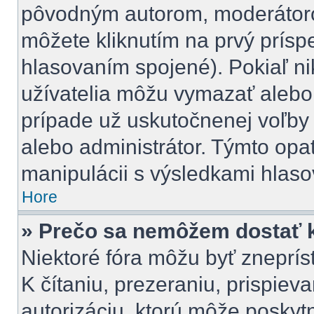
pôvodným autorom, moderátoro
môžete kliknutím na prvý príspe
hlasovaním spojené). Pokiaľ nik
užívatelia môžu vymazať alebo 
prípade už uskutočnenej voľby 
alebo administrátor. Týmto opa
manipulácii s výsledkami hlaso
Hore
» Prečo sa nemôžem dostať k
Niektoré fóra môžu byť zneprí
K čítaniu, prezeraniu, prispieva
autorizáciu, ktorú môže poskytn