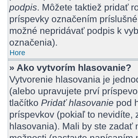
podpis
. Môžete taktiež pridať 
príspevky označením príslušného
možné nepridávať podpis k vy
označenia).
Hore
» Ako vytvorím hlasovanie?
Vytvorenie hlasovania je jedno
(alebo upravujete prví príspevo
tlačítko
Pridať hlasovanie
pod h
príspevkov (pokiaľ to nevidíte
hlasovania). Mali by ste zada
možnosti (nastavte napísaním n