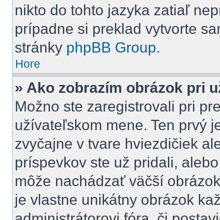
nikto do tohto jazyka zatiaľ nep
prípadne si preklad vytvorte sam
stránky
phpBB Group
.
Hore
» Ako zobrazím obrázok pri 
Možno ste zaregistrovali pri pr
užívateľskom mene. Ten prvý j
zvyčajne v tvare hviezdičiek al
príspevkov ste už pridali, aleb
môže nachádzať väčší obrázok,
je vlastne unikátny obrázok ka
administrátorovi fóra, či postavi