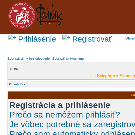
Prihlásenie
Registrovať
Oficiá
Zobraziť témy bez odpovede
|
Zobraziť aktívne témy
-empty-
- - - Kategória s E-bookm
Obsah fóra
Ča
Registrácia a prihlásenie
Prečo sa nemôžem prihlásiť?
Je vôbec potrebné sa zaregistro
Prečo som automaticky odhláse