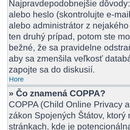
Najpravdepodobnejšie dôvody: 
alebo heslo (skontrolujte e-mail,
alebo administrátor z nejakého
ten druhý prípad, potom ste mož
bežné, že sa pravidelne odstraňu
aby sa zmenšila veľkosť databá
zapojte sa do diskusií.
Hore
» Čo znamená COPPA?
COPPA (Child Online Privacy an
zákon Spojených Štátov, ktorý 
stránkach, kde je potencionál