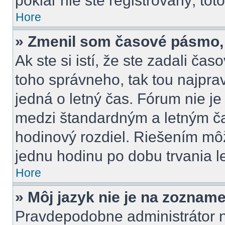
pokiaľ nie ste registrovaný, tot
Hore
» Zmenil som časové pásmo, a
Ak ste si istí, že ste zadali ča
toho správneho, tak tou najpr
jedná o letný čas. Fórum nie j
medzi štandardným a letným č
hodinový rozdiel. Riešením m
jednu hodinu po dobu trvania l
Hore
» Môj jazyk nie je na zozname
Pravdepodobne administrátor ne