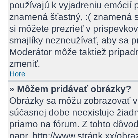
používajú k vyjadreniu emócií 
znamená šťastný, :( znamená 
si môžete prezrieť v príspevkov
smajlíky nezneužívať, aby sa p
Moderátor môže taktiež prípad
zmeniť.
Hore
» Môžem pridávať obrázky?
Obrázky sa môžu zobrazovať vo
súčasnej dobe neexistuje žiad
priamo na fórum. Z tohto dôvo
napr. http://www.stránk.xx/obr