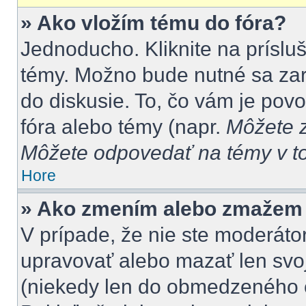
» Ako vložím tému do fóra?
Jednoducho. Kliknite na prísluš
témy. Možno bude nutné sa zar
do diskusie. To, čo vám je pov
fóra alebo témy (napr.
Môžete z
Môžete odpovedať na témy v to
Hore
» Ako zmením alebo zmažem
V prípade, že nie ste moderátor
upravovať alebo mazať len svoj
(niekedy len do obmedzeného č