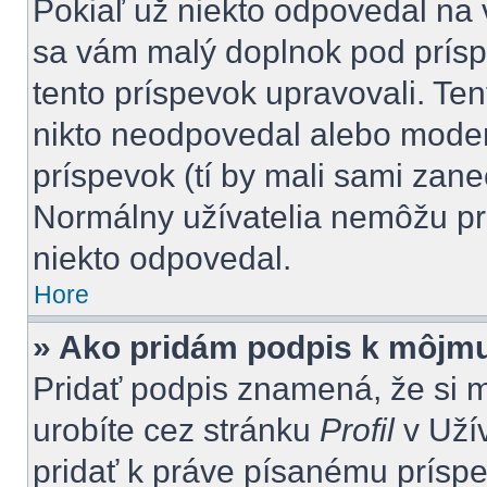
Pokiaľ už niekto odpovedal na 
sa vám malý doplnok pod príspe
tento príspevok upravovali. Ten
nikto neodpovedal alebo moderá
príspevok (tí by mali sami zan
Normálny užívatelia nemôžu pr
niekto odpovedal.
Hore
» Ako pridám podpis k môjm
Pridať podpis znamená, že si mu
urobíte cez stránku
Profil
v Uží
pridať k práve písanému prís