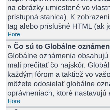
na obrázky umiestené vo vlastn
prístupná stanica). K zobraze
tag alebo príslušné HTML (ak j
Hore
» Čo sú to Globálne oznámen
Globálne oznámenia obsahujú dô
mali prečítať čo najskôr. Glob
každým fórom a taktiež vo vašo
môžete odosielať globálne ozn
oprávneniach, ktoré nastavujú a
Hore