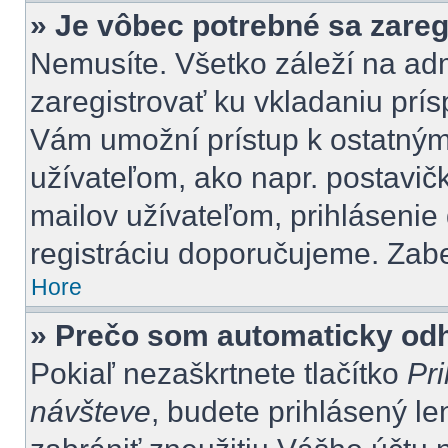
» Je vôbec potrebné sa zareg
Nemusíte. Všetko záleží na admi
zaregistrovať ku vkladaniu prí
Vám umožní prístup k ostatn
užívateľom, ako napr. postavič
mailov užívateľom, prihlásenie
registráciu doporučujeme. Zaber
Hore
» Prečo som automaticky od
Pokiaľ nezaškrtnete tlačítko
Pri
návšteve
, budete prihlásený le