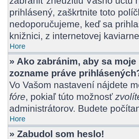
zabrániť zneužitiu Vášho účtu n
prihlásený, zaškrtnite toto polí
nedoporučujeme, keď sa prihlas
knižnici, z internetovej kaviarne
Hore
» Ako zabránim, aby sa moje 
zozname práve prihlásených
Vo Vašom nastavení nájdete 
fóre
, pokiaľ túto možnosť
zvolít
administrátorov. Budete počítan
Hore
» Zabudol som heslo!