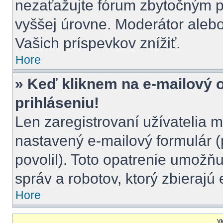
nezaťažujte fórum zbytočným pr
vyššej úrovne. Moderátor aleb
Vašich príspevkov znížiť.
Hore
» Keď kliknem na e-mailový 
prihláseniu!
Len zaregistrovaní užívatelia 
nastavený e-mailový formulár (
povolil). Toto opatrenie umož
správ a robotov, ktorý zbierajú
Hore
Vk