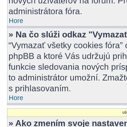
nových užívateľov na fórum. Pr
administrátora fóra.
Hore
» Na čo slúži odkaz "Vymazať
“Vymazať všetky cookies fóra” 
phpBB a ktoré Vás udržujú prihl
funkcie sledovania nových prís
to administrátor umožní. Zmažt
s prihlasovaním.
Hore
Uží
» Ako zmením svoje nastave