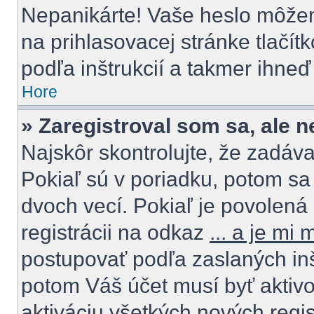
Nepanikárte! Vaše heslo môžem
na prihlasovacej stránke tlačít
podľa inštrukcií a takmer ihneď
Hore
» Zaregistroval som sa, ale 
Najskôr skontrolujte, že zadáv
Pokiaľ sú v poriadku, potom sa
dvoch vecí. Pokiaľ je povolená 
registrácii na odkaz
... a je mi
postupovať podľa zaslaných inštr
potom Váš účet musí byť aktivo
aktiváciu všetkých nových regis