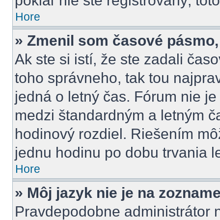
pokiaľ nie ste registrovaný, tot
Hore
» Zmenil som časové pásmo, a
Ak ste si istí, že ste zadali ča
toho správneho, tak tou najpr
jedná o letný čas. Fórum nie j
medzi štandardným a letným č
hodinový rozdiel. Riešením m
jednu hodinu po dobu trvania l
Hore
» Môj jazyk nie je na zozname
Pravdepodobne administrátor ne