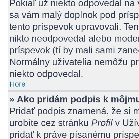
Pokiaľ už niekto odpovedal na 
sa vám malý doplnok pod príspe
tento príspevok upravovali. Ten
nikto neodpovedal alebo moderá
príspevok (tí by mali sami zan
Normálny užívatelia nemôžu pr
niekto odpovedal.
Hore
» Ako pridám podpis k môjm
Pridať podpis znamená, že si mu
urobíte cez stránku
Profil
v Uží
pridať k práve písanému prís