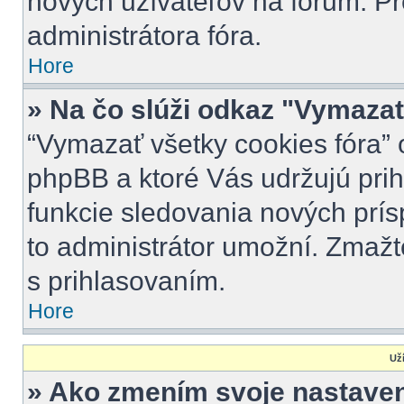
nových užívateľov na fórum. Pr
administrátora fóra.
Hore
» Na čo slúži odkaz "Vymazať
“Vymazať všetky cookies fóra” 
phpBB a ktoré Vás udržujú prihl
funkcie sledovania nových prís
to administrátor umožní. Zmažt
s prihlasovaním.
Hore
Uží
» Ako zmením svoje nastave