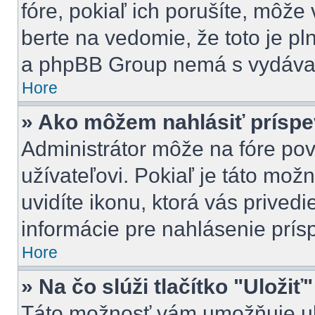
fóre, pokiaľ ich porušíte, môž
berte na vedomie, že toto je pl
a phpBB Group nemá s vydávan
Hore
» Ako môžem nahlásiť prísp
Administrátor môže na fóre pov
užívateľovi. Pokiaľ je táto mo
uvidíte ikonu, ktorá vás privedi
informácie pre nahlásenie prís
Hore
» Na čo slúži tlačítko "Uložiť
Táto možnosť vám umožňuje ulo