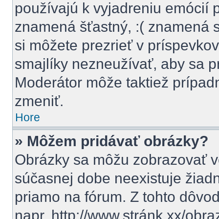
používajú k vyjadreniu emócií 
znamená šťastný, :( znamená 
si môžete prezrieť v príspevkov
smajlíky nezneužívať, aby sa p
Moderátor môže taktiež prípad
zmeniť.
Hore
» Môžem pridávať obrázky?
Obrázky sa môžu zobrazovať vo
súčasnej dobe neexistuje žiad
priamo na fórum. Z tohto dôvo
napr. http://www.stránk.xx/obr