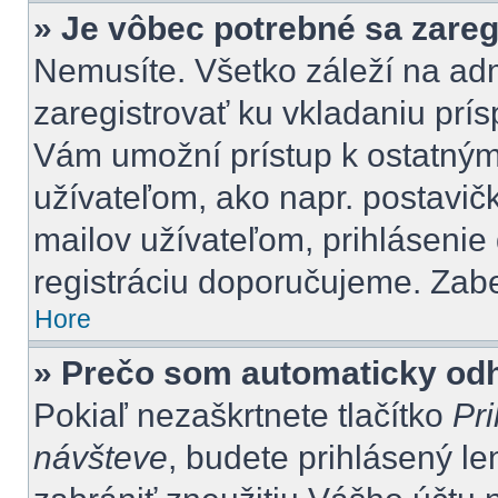
» Je vôbec potrebné sa zareg
Nemusíte. Všetko záleží na admi
zaregistrovať ku vkladaniu prí
Vám umožní prístup k ostatn
užívateľom, ako napr. postavič
mailov užívateľom, prihlásenie
registráciu doporučujeme. Zaber
Hore
» Prečo som automaticky od
Pokiaľ nezaškrtnete tlačítko
Pri
návšteve
, budete prihlásený le