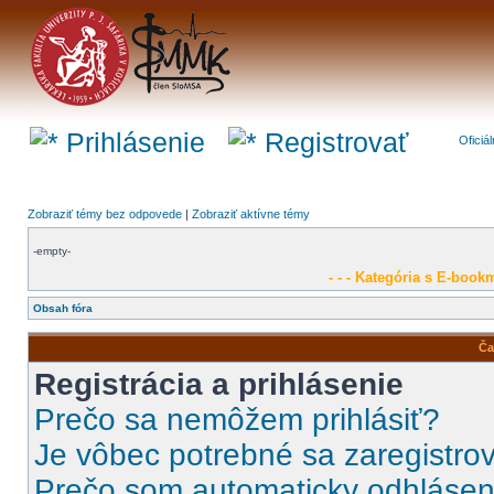
Prihlásenie
Registrovať
Oficiá
Zobraziť témy bez odpovede
|
Zobraziť aktívne témy
-empty-
- - - Kategória s E-bookm
Obsah fóra
Ča
Registrácia a prihlásenie
Prečo sa nemôžem prihlásiť?
Je vôbec potrebné sa zaregistro
Prečo som automaticky odhláse