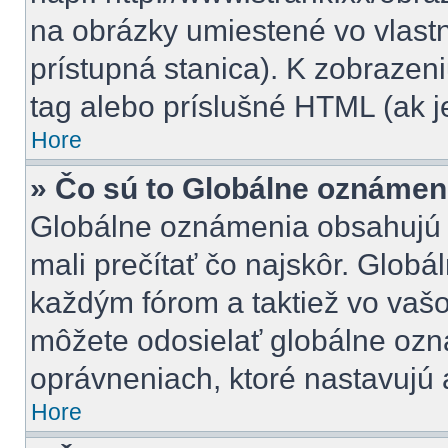
na obrázky umiestené vo vlastn
prístupná stanica). K zobraze
tag alebo príslušné HTML (ak j
Hore
» Čo sú to Globálne oznámen
Globálne oznámenia obsahujú dô
mali prečítať čo najskôr. Glob
každým fórom a taktiež vo vašo
môžete odosielať globálne ozn
oprávneniach, ktoré nastavujú a
Hore