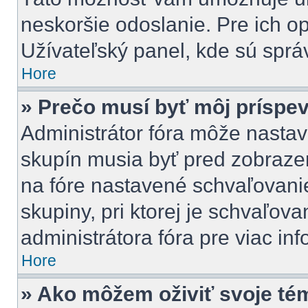
neskoršie odoslanie. Pre ich o
Užívateľský panel, kde sú sprá
Hore
» Prečo musí byť môj príspe
Administrátor fóra môže nastav
skupín musia byť pred zobraze
na fóre nastavené schvaľovanie
skupiny, pri ktorej je schvaľov
administrátora fóra pre viac inf
Hore
» Ako môžem oživiť svoje té