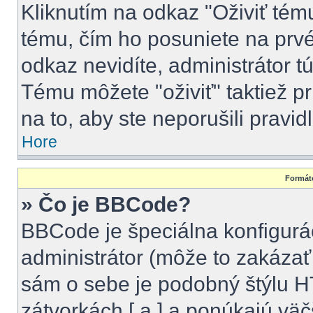
Kliknutím na odkaz "Oživiť tému"
tému, čím ho posuniete na prvé
odkaz nevidíte, administrátor 
Tému môžete "oživiť" taktiež p
na to, aby ste neporušili pravidl
Hore
Formáto
» Čo je BBCode?
BBCode je špeciálna konfigurá
administrátor (môže to zakázať
sám o sebe je podobný štýlu H
zátvorkách [ a ] a ponúkajú väč