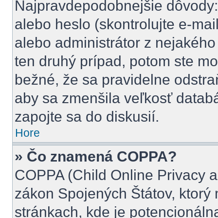
Najpravdepodobnejšie dôvody: 
alebo heslo (skontrolujte e-mail,
alebo administrátor z nejakého
ten druhý prípad, potom ste mož
bežné, že sa pravidelne odstraňu
aby sa zmenšila veľkosť databá
zapojte sa do diskusií.
Hore
» Čo znamená COPPA?
COPPA (Child Online Privacy an
zákon Spojených Štátov, ktorý 
stránkach, kde je potencionál