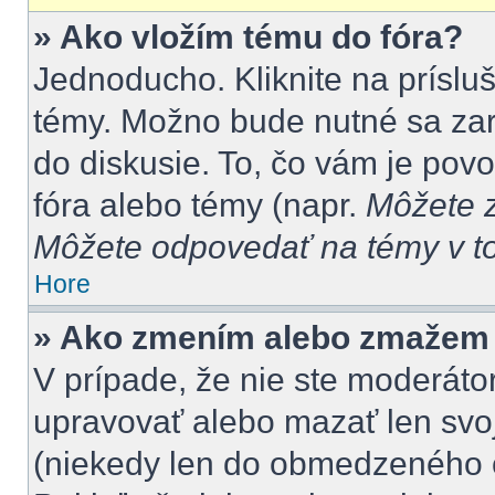
» Ako vložím tému do fóra?
Jednoducho. Kliknite na prísluš
témy. Možno bude nutné sa zar
do diskusie. To, čo vám je pov
fóra alebo témy (napr.
Môžete z
Môžete odpovedať na témy v to
Hore
» Ako zmením alebo zmažem
V prípade, že nie ste moderátor
upravovať alebo mazať len svoj
(niekedy len do obmedzeného č