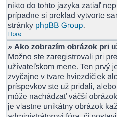
nikto do tohto jazyka zatiaľ nep
prípadne si preklad vytvorte sam
stránky
phpBB Group
.
Hore
» Ako zobrazím obrázok pri 
Možno ste zaregistrovali pri pr
užívateľskom mene. Ten prvý j
zvyčajne v tvare hviezdičiek al
príspevkov ste už pridali, aleb
môže nachádzať väčší obrázok,
je vlastne unikátny obrázok ka
administrátorovi fóra, či postavi