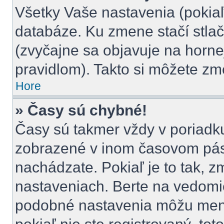
Všetky Vaše nastavenia (pokiaľ
databáze. Ku zmene stačí stlač
(zvyčajne sa objavuje na hornej
pravidlom). Takto si môžete zm
Hore
» Časy sú chybné!
Časy sú takmer vždy v poriadku,
zobrazené v inom časovom pás
nachádzate. Pokiaľ je to tak, 
nastaveniach. Berte na vedom
podobné nastavenia môžu meniť 