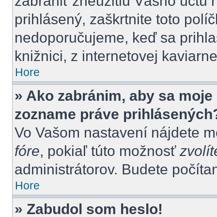
zabrániť zneužitiu Vášho účtu n
prihlásený, zaškrtnite toto polí
nedoporučujeme, keď sa prihlas
knižnici, z internetovej kaviarne
Hore
» Ako zabránim, aby sa moje 
zozname práve prihlásených
Vo Vašom nastavení nájdete 
fóre
, pokiaľ túto možnosť
zvolít
administrátorov. Budete počítan
Hore
» Zabudol som heslo!