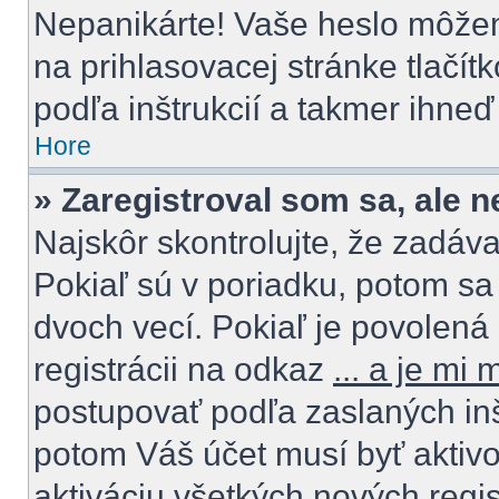
Nepanikárte! Vaše heslo môžem
na prihlasovacej stránke tlačít
podľa inštrukcií a takmer ihneď
Hore
» Zaregistroval som sa, ale 
Najskôr skontrolujte, že zadáv
Pokiaľ sú v poriadku, potom sa
dvoch vecí. Pokiaľ je povolená 
registrácii na odkaz
... a je mi
postupovať podľa zaslaných inštr
potom Váš účet musí byť aktivo
aktiváciu všetkých nových regis