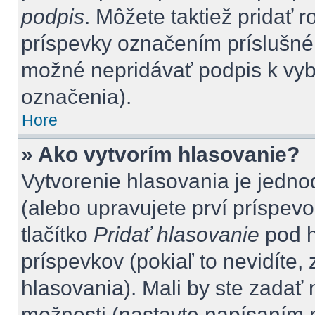
podpis
. Môžete taktiež pridať 
príspevky označením príslušného
možné nepridávať podpis k vy
označenia).
Hore
» Ako vytvorím hlasovanie?
Vytvorenie hlasovania je jedno
(alebo upravujete prví príspevo
tlačítko
Pridať hlasovanie
pod h
príspevkov (pokiaľ to nevidíte
hlasovania). Mali by ste zada
možnosti (nastavte napísaním n