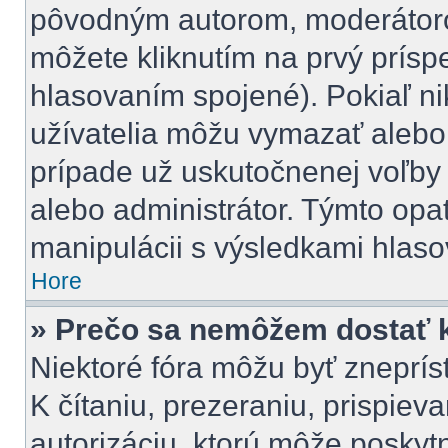
pôvodným autorom, moderátoro
môžete kliknutím na prvý príspe
hlasovaním spojené). Pokiaľ nik
užívatelia môžu vymazať alebo 
prípade už uskutočnenej voľby 
alebo administrátor. Týmto opa
manipulácii s výsledkami hlaso
Hore
» Prečo sa nemôžem dostať k
Niektoré fóra môžu byť zneprí
K čítaniu, prezeraniu, prispieva
autorizáciu, ktorú môže poskytn