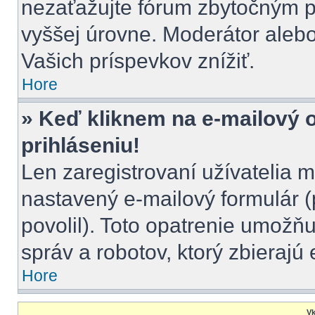
nezaťažujte fórum zbytočným pr
vyššej úrovne. Moderátor aleb
Vašich príspevkov znížiť.
Hore
» Keď kliknem na e-mailový 
prihláseniu!
Len zaregistrovaní užívatelia 
nastavený e-mailový formulár (
povolil). Toto opatrenie umož
správ a robotov, ktorý zbierajú
Hore
Vk