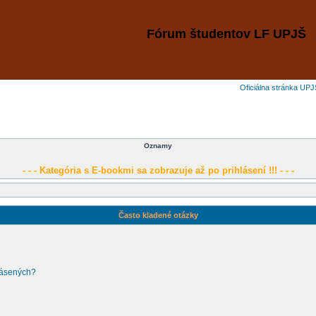
Fórum študentov LF UPJŠ
Oficiálna stránka UPJ
Oznamy
- - - Kategória s E-bookmi sa zobrazuje až po prihlásení !!! - - -
Často kladené otázky
lásených?