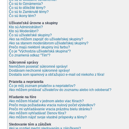
Čo sú to Oznámenia?
Čo sú to dôležité témy?
Čo sú to Zamknuté témy?
Čo sú ikony tém?
Užívateľské úrovne a skupiny
Kto sú Administrátori?
Kto sú Moderátori?
Čo sú užívateľské skupiny?
Ako sa môžem zapojiť do užívateľskej skupiny?
Ako sa stanem moderátorom užívateľskej skupiny?
Prečo majú niektoré skupiny inú farbu?
Čo je "Východzia užívateľská skupina"?
Čo znamená odkaz "Tím"?
Súkromné správy
Nemôžem posielať súkromné správy!
Dostávam nechcené súkromné správy!
Dostal/a som spamový a obťažujúci e-mail od niekoho z fóra!
Priatelia a nepriatelia
Čo je môj zoznam priateľov a nepriateľov?
Ako môžem pridávať užívateľov do zoznamu alebo ich odoberať?
Hľadanie na fóre
Ako môžem hľadať v jednom alebo viac fórach?
Prečo moja požiadavka vracia nulový počet výsledkov?
Prečo mi vyhľadávanie vracia prázdnu bielu stránku?
Ako môžem vyhľadávať členov fóra?
Ako môžem nájsť svoje vlastné príspevky a témy?
Sledovanie tém a záložiek
Aký je rozdiel medzi sledovaním a záložkami?