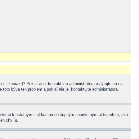
osť zobrazí)? Pokiaľ áno, kontaktujte administrátora a pýtajte sa na
 toto býva ten problém a pokiaľ nie je, kontaktujte administrátora,
žní prístup k ostatným službám nedostupným anonymným užívateľom, ako
len chvíľu.