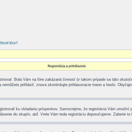
tostí fóra?
Registrácia a prihlásenie
istrovať. Bola Vám na fóre zakázaná činnosť (v takom prípade sa táto skutočn
 sa nemôžete prihlásiť, znova skontrolujte prihlasovacie meno a heslo. Obyčajne
zaregistrovať ku vkladaniu príspevkov. Samozrejme, že registrácia Vám umo
lásenie do skupín, atď. Vrele Vám teda registráciu doporučujeme. Zaberie to 