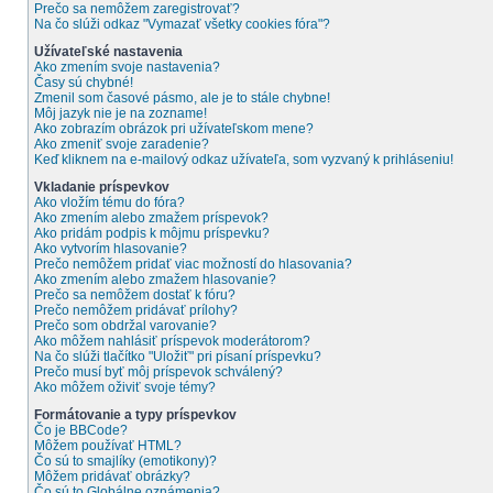
Prečo sa nemôžem zaregistrovať?
Na čo slúži odkaz "Vymazať všetky cookies fóra"?
Užívateľské nastavenia
Ako zmením svoje nastavenia?
Časy sú chybné!
Zmenil som časové pásmo, ale je to stále chybne!
Môj jazyk nie je na zozname!
Ako zobrazím obrázok pri užívateľskom mene?
Ako zmeniť svoje zaradenie?
Keď kliknem na e-mailový odkaz užívateľa, som vyzvaný k prihláseniu!
Vkladanie príspevkov
Ako vložím tému do fóra?
Ako zmením alebo zmažem príspevok?
Ako pridám podpis k môjmu príspevku?
Ako vytvorím hlasovanie?
Prečo nemôžem pridať viac možností do hlasovania?
Ako zmením alebo zmažem hlasovanie?
Prečo sa nemôžem dostať k fóru?
Prečo nemôžem pridávať prílohy?
Prečo som obdržal varovanie?
Ako môžem nahlásiť príspevok moderátorom?
Na čo slúži tlačítko "Uložiť" pri písaní príspevku?
Prečo musí byť môj príspevok schválený?
Ako môžem oživiť svoje témy?
Formátovanie a typy príspevkov
Čo je BBCode?
Môžem používať HTML?
Čo sú to smajlíky (emotikony)?
Môžem pridávať obrázky?
Čo sú to Globálne oznámenia?