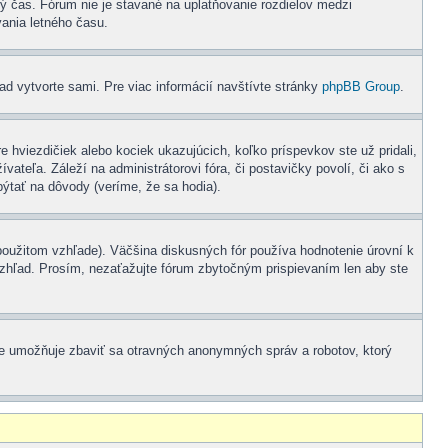
ný čas. Fórum nie je stavané na uplatňovanie rozdielov medzi
ania letného času.
lad vytvorte sami. Pre viac informácií navštívte stránky
phpBB Group
.
 hviezdičiek alebo kociek ukazujúcich, koľko príspevkov ste už pridali,
teľa. Záleží na administrátorovi fóra, či postavičky povolí, či ako s
pýtať na dôvody (veríme, že sa hodia).
oužitom vzhľade). Väčšina diskusných fór používa hodnotenie úrovní k
 vzhľad. Prosím, nezaťažujte fórum zbytočným prispievaním len aby ste
enie umožňuje zbaviť sa otravných anonymných správ a robotov, ktorý