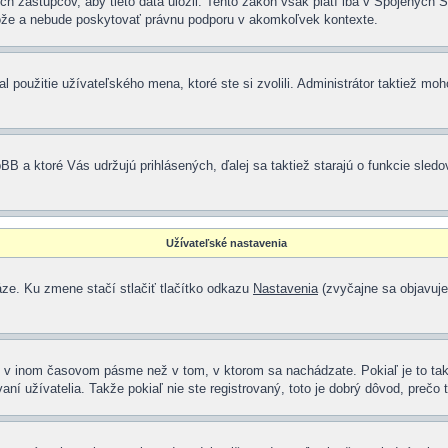
ástupcov, aby tieto data uložil. Tento zákon však platí iba v Spojených Štáto
e a nebude poskytovať právnu podporu v akomkoľvek kontexte.
 použitie užívateľského mena, ktoré ste si zvolili. Administrátor taktiež moh
BB a ktoré Vás udržujú prihlásených, ďalej sa taktiež starajú o funkcie sledo
Užívateľské nastavenia
áze. Ku zmene stačí stlačiť tlačítko odkazu
Nastavenia
(zvyčajne sa objavuje 
é v inom časovom pásme než v tom, v ktorom sa nachádzate. Pokiaľ je to ta
užívatelia. Takže pokiaľ nie ste registrovaný, toto je dobrý dôvod, prečo t