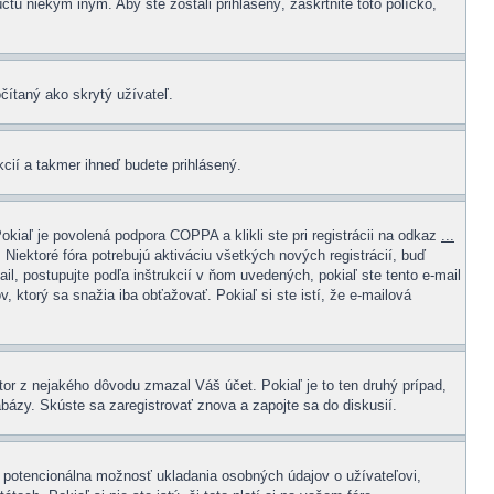
čtu niekým iným. Aby ste zostali prihlásený, zaškrtnite toto políčko,
čítaný ako skrytý užívateľ.
ukcií a takmer ihneď budete prihlásený.
kiaľ je povolená podpora COPPA a klikli ste pri registrácii na odkaz
...
 Niektoré fóra potrebujú aktiváciu všetkých nových registrácií, buď
il, postupujte podľa inštrukcií v ňom uvedených, pokiaľ ste tento e-mail
v, ktorý sa snažia iba obťažovať. Pokiaľ si ste istí, že e-mailová
átor z nejakého dôvodu zmazal Váš účet. Pokiaľ je to ten druhý prípad,
abázy. Skúste sa zaregistrovať znova a zapojte sa do diskusií.
e potencionálna možnosť ukladania osobných údajov o užívateľovi,