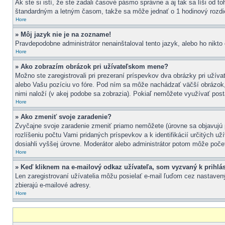
Ak ste si istí, že ste zadali časové pásmo správne a aj tak sa líši od 
štandardným a letným časom, takže sa môže jednať o 1 hodinový rozdi
Hore
» Môj jazyk nie je na zozname!
Pravdepodobne administrátor nenainštaloval tento jazyk, alebo ho nikto d
Hore
» Ako zobrazím obrázok pri užívateľskom mene?
Možno ste zaregistrovali pri prezeraní príspevkov dva obrázky pri užív
alebo Vašu pozíciu vo fóre. Pod ním sa môže nachádzať väčší obrázok, z
nimi naloží (v akej podobe sa zobrazia). Pokiaľ nemôžete využívať posta
Hore
» Ako zmeniť svoje zaradenie?
Zvyčajne svoje zaradenie zmeniť priamo nemôžete (úrovne sa objavujú
rozlíšeniu počtu Vami pridaných príspevkov a k identifikácií určitých 
dosiahli vyššej úrovne. Moderátor alebo administrátor potom môže počet
Hore
» Keď kliknem na e-mailový odkaz užívateľa, som vyzvaný k prihlá
Len zaregistrovaní užívatelia môžu posielať e-mail ľuďom cez nastavený
zbierajú e-mailové adresy.
Hore