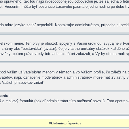
toho správneho, tak tou najpravdepodobnejšou odpoveďou je, že sa jedná o let
el. Riešením môže byť posunutie časového pásma o jednu hodinu po dobu trv
o tohto jazyka zatiaľ nepreložil. Kontaktujte administrátora, prípadne si prek
ateľskom mene. Ten prvý je obrázok spojený s Vašou úrovňou, zvyčajne v tvare
námy ako "postavička" (avatar), čo je vlastne unikátny obrázok každého užíva
vičky, potom práve vtedy toto administrátori zakázali, a Vy by ste sa mali s
 pod Vašim užívateľským menom v témach a vo Vašom profile, čo záleží na p
užívateľov, napr. označenie moderátorov a administrátorov môže mať zvláštny
 Vašich príspevkov znížiť.
seniu!
 e-mailový formulár (pokiaľ administrátor túto možnosť povolil). Toto opatr
Vkladanie príspevkov