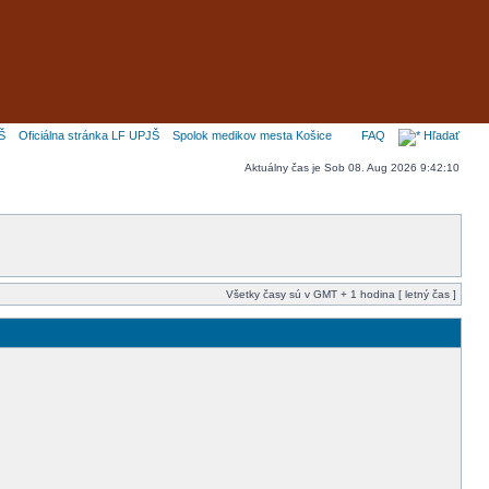
Š
Oficiálna stránka LF UPJŠ
Spolok medikov mesta Košice
FAQ
Hľadať
Aktuálny čas je Sob 08. Aug 2026 9:42:10
Všetky časy sú v GMT + 1 hodina [ letný čas ]