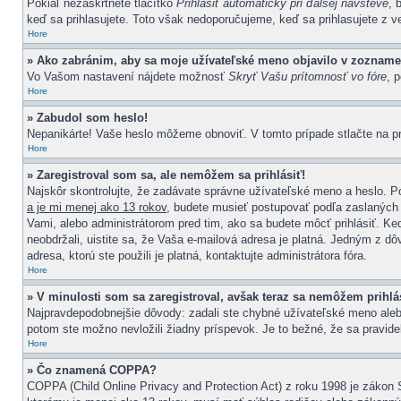
Pokiaľ nezaškrtnete tlačítko
Prihlásiť automaticky pri ďalšej návšteve
, 
keď sa prihlasujete. Toto však nedoporučujeme, keď sa prihlasujete z ver
Hore
» Ako zabránim, aby sa moje užívateľské meno objavilo v zozname
Vo Vašom nastavení nájdete možnosť
Skryť Vašu prítomnosť vo fóre
, 
Hore
» Zabudol som heslo!
Nepanikárte! Vaše heslo môžeme obnoviť. V tomto prípade stlačte na pr
Hore
» Zaregistroval som sa, ale nemôžem sa prihlásiť!
Najskôr skontrolujte, že zadávate správne užívateľské meno a heslo. Po
a je mi menej ako 13 rokov
, budete musieť postupovať podľa zaslaných i
Vami, alebo administrátorom pred tim, ako sa budete môcť prihlásiť. Keď
neobdržali, uistite sa, že Vaša e-mailová adresa je platná. Jedným z d
adresa, ktorú ste použili je platná, kontaktujte administrátora fóra.
Hore
» V minulosti som sa zaregistroval, avšak teraz sa nemôžem prihlás
Najpravdepodobnejšie dôvody: zadali ste chybné užívateľské meno alebo he
potom ste možno nevložili žiadny príspevok. Je to bežné, že sa pravidel
Hore
» Čo znamená COPPA?
COPPA (Child Online Privacy and Protection Act) z roku 1998 je zákon 