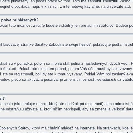
budete prihlásený len počas práce vo fóre. Toto má zabrániť zneužitiu Vášho ú
ejného počítača, napr. v knižnici, z internetovej kaviarne, na univerzite atď.
 práve prihlásených?
pokiaľ túto možnosť
zvolíte
budete viditeľný len pre administrátorov. Budete po
ihlasovacej stránke tlačítko
Zabudli ste svoje heslo?
, pokračujte podľa inštr
kiaľ sú v poriadku, potom sa mohla stať jedna z nasledovných dvoch vecí. Po
nštrukcií. Pokiaľ toto nie je ten prípad, potom Váš účet musí byť aktivovaný.
 ste sa registrovali, boli by ste k tomu vyzvaný. Pokiaľ Vám bol zaslaný e-ma
ôvodov, prečo sa aktivácia používa, je zmenšiť možnosť
nežiaducich
užívateľo
iť!
slo (skontrolujte e-mail, ktorý ste obdržali pri registrácií) alebo administr
ne odstraňujú užívatelia, ktorí ničím neprispeli, aby sa zmenšila veľkosť dat
Spojených Štátov, ktorý má chrániť mládež na internete. Na stránkach, kde j