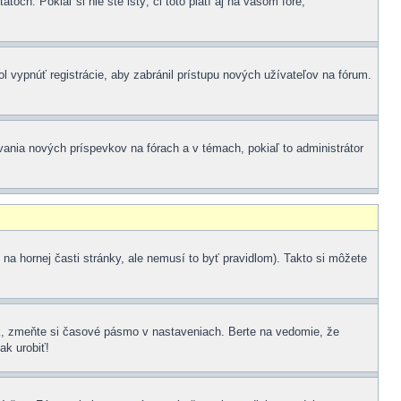
ch. Pokiaľ si nie ste istý, či toto platí aj na vašom fóre,
ol vypnúť registrácie, aby zabránil prístupu nových užívateľov na fórum.
vania nových príspevkov na fórach a v témach, pokiaľ to administrátor
na hornej časti stránky, ale nemusí to byť pravidlom). Takto si môžete
k, zmeňte si časové pásmo v nastaveniach. Berte na vedomie, že
ak urobiť!