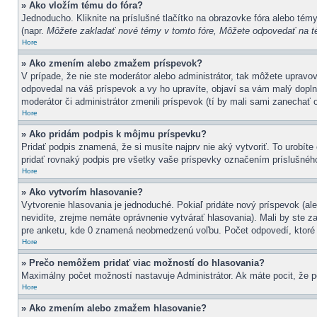
» Ako vložím tému do fóra?
Jednoducho. Kliknite na príslušné tlačítko na obrazovke fóra alebo tém
(napr.
Môžete zakladať nové témy v tomto fóre, Môžete odpovedať na té
Hore
» Ako zmením alebo zmažem príspevok?
V prípade, že nie ste moderátor alebo administrátor, tak môžete uprav
odpovedal na váš príspevok a vy ho upravíte, objaví sa vám malý doplno
moderátor či administrátor zmenili príspevok (tí by mali sami zanechať
Hore
» Ako pridám podpis k môjmu príspevku?
Pridať podpis znamená, že si musíte najprv nie aký vytvoriť. To urobít
pridať rovnaký podpis pre všetky vaše príspevky označením príslušného
Hore
» Ako vytvorím hlasovanie?
Vytvorenie hlasovania je jednoduché. Pokiaľ pridáte nový príspevok (ale
nevidíte, zrejme nemáte oprávnenie vytvárať hlasovania). Mali by ste 
pre anketu, kde 0 znamená neobmedzenú voľbu. Počet odpovedí, ktoré m
Hore
» Prečo nemôžem pridať viac možností do hlasovania?
Maximálny počet možností nastavuje Administrátor. Ak máte pocit, že pot
Hore
» Ako zmením alebo zmažem hlasovanie?