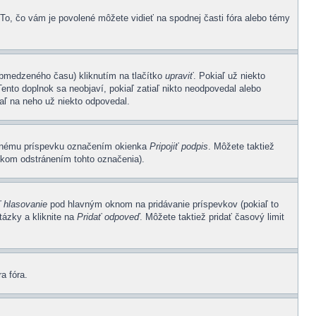
 To, čo vám je povolené môžete vidieť na spodnej časti fóra alebo témy
 obmedzeného času) kliknutím na tlačítko
upraviť
. Pokiaľ už niekto
ento doplnok sa neobjaví, pokiaľ zatiaľ nikto neodpovedal alebo
aľ na neho už niekto odpovedal.
sanému príspevku označením okienka
Pripojiť podpis
. Môžete taktiež
vkom odstránením tohto označenia).
ť hlasovanie
pod hlavným oknom na pridávanie príspevkov (pokiaľ to
ázky a kliknite na
Pridať odpoveď
. Môžete taktiež pridať časový limit
a fóra.