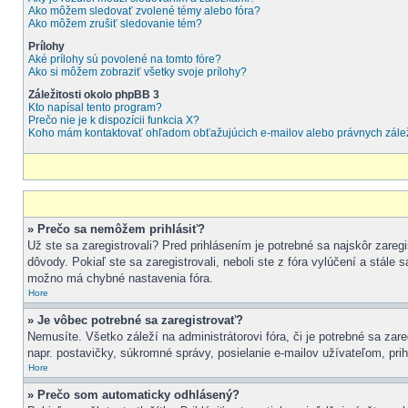
Ako môžem sledovať zvolené témy alebo fóra?
Ako môžem zrušiť sledovanie tém?
Prílohy
Aké prílohy sú povolené na tomto fóre?
Ako si môžem zobraziť všetky svoje prílohy?
Záležitosti okolo phpBB 3
Kto napísal tento program?
Prečo nie je k dispozícii funkcia X?
Koho mám kontaktovať ohľadom obťažujúcich e-mailov alebo právnych záleži
» Prečo sa nemôžem prihlásiť?
Už ste sa zaregistrovali? Pred prihlásením je potrebné sa najskôr zareg
dôvody. Pokiaľ ste sa zaregistrovali, neboli ste z fóra vylúčení a stále
možno má chybné nastavenia fóra.
Hore
» Je vôbec potrebné sa zaregistrovať?
Nemusíte. Všetko záleží na administrátorovi fóra, či je potrebné sa 
napr. postavičky, súkromné správy, posielanie e-mailov užívateľom, prih
Hore
» Prečo som automaticky odhlásený?