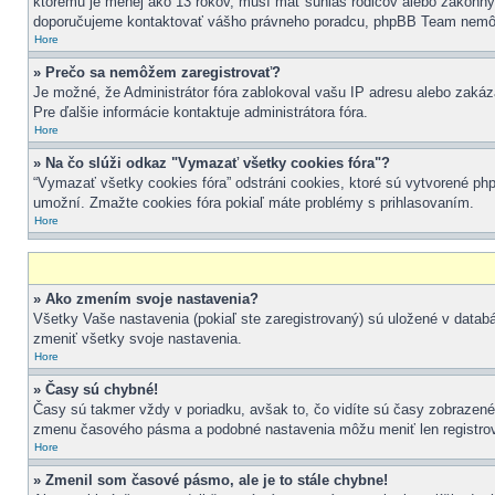
ktorému je menej ako 13 rokov, musí mať súhlas rodičov alebo zákonných z
doporučujeme kontaktovať vášho právneho poradcu, phpBB Team nemôž
Hore
» Prečo sa nemôžem zaregistrovať?
Je možné, že Administrátor fóra zablokoval vašu IP adresu alebo zakázal
Pre ďalšie informácie kontaktuje administrátora fóra.
Hore
» Na čo slúži odkaz "Vymazať všetky cookies fóra"?
“Vymazať všetky cookies fóra” odstráni cookies, ktoré sú vytvorené php
umožní. Zmažte cookies fóra pokiaľ máte problémy s prihlasovaním.
Hore
» Ako zmením svoje nastavenia?
Všetky Vaše nastavenia (pokiaľ ste zaregistrovaný) sú uložené v datab
zmeniť všetky svoje nastavenia.
Hore
» Časy sú chybné!
Časy sú takmer vždy v poriadku, avšak to, čo vidíte sú časy zobrazen
zmenu časového pásma a podobné nastavenia môžu meniť len registrovaní 
Hore
» Zmenil som časové pásmo, ale je to stále chybne!