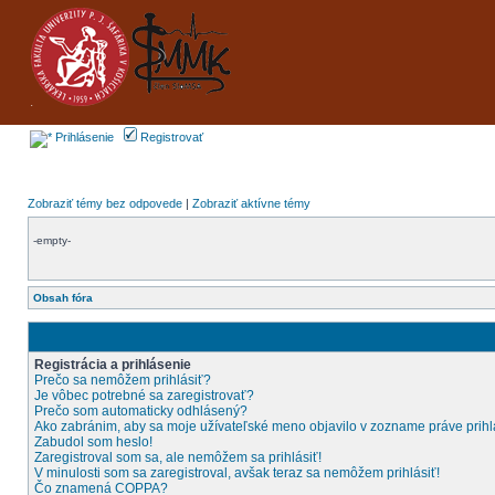
Prihlásenie
Registrovať
Zobraziť témy bez odpovede
|
Zobraziť aktívne témy
-empty-
Obsah fóra
Registrácia a prihlásenie
Prečo sa nemôžem prihlásiť?
Je vôbec potrebné sa zaregistrovať?
Prečo som automaticky odhlásený?
Ako zabránim, aby sa moje užívateľské meno objavilo v zozname práve prih
Zabudol som heslo!
Zaregistroval som sa, ale nemôžem sa prihlásiť!
V minulosti som sa zaregistroval, avšak teraz sa nemôžem prihlásiť!
Čo znamená COPPA?