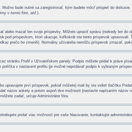
y. Možno bude nutné sa zaregistrovať, kým budete môcť prispieť do diskusie.
my v tomto fóre, atď.
).
ovať alebo mazať len svoje príspevky. Môžete upraviť správu (niekedy len do
k pod príspevkom, ktorí ukazuje, koľkokrát ste tento príspevok upravovali. T
 odkaz prečo ho zmenili). Normálny užívatelia nemôžu príspevok zmazať, poki
e cez stránku
Profil
v Užívateľskom panely. Podpis môžete pridať k práve pí
 políčka v nastavení profilu (je možné nepridávať podpis k vybraným príspe
bo upravujete prví príspevok, pokiaľ môžete) mali by ste vidieť tlačítko
Prida
zadať názov ankety a potom aspoň dve možnosti (nastavte napísaním názov ot
ôžete zadať, určuje Administrátor fóra.
rebujete pridať viac možností pre vaše hlasovanie, kontaktujte administrátor