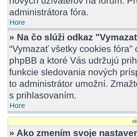
nových užívateľov na fórum. Pr
administrátora fóra.
Hore
» Na čo slúži odkaz "Vymazať
“Vymazať všetky cookies fóra” 
phpBB a ktoré Vás udržujú prihl
funkcie sledovania nových prís
to administrátor umožní. Zmažt
s prihlasovaním.
Hore
Uží
» Ako zmením svoje nastave