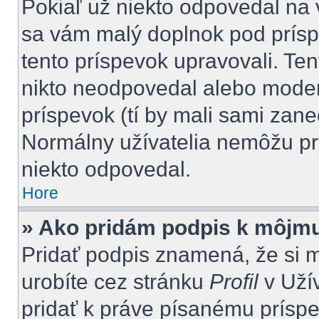
Pokiaľ už niekto odpovedal na 
sa vám malý doplnok pod príspe
tento príspevok upravovali. Ten
nikto neodpovedal alebo moderá
príspevok (tí by mali sami zan
Normálny užívatelia nemôžu pr
niekto odpovedal.
Hore
» Ako pridám podpis k môjm
Pridať podpis znamená, že si mu
urobíte cez stránku
Profil
v Uží
pridať k práve písanému prís