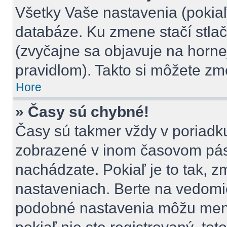
Všetky Vaše nastavenia (pokiaľ
databáze. Ku zmene stačí stlač
(zvyčajne sa objavuje na hornej
pravidlom). Takto si môžete zm
Hore
» Časy sú chybné!
Časy sú takmer vždy v poriadku,
zobrazené v inom časovom pás
nachádzate. Pokiaľ je to tak, 
nastaveniach. Berte na vedom
podobné nastavenia môžu meniť 