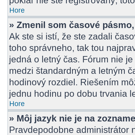
pokiaľ nie ste registrovaný, tot
Hore
» Zmenil som časové pásmo, a
Ak ste si istí, že ste zadali ča
toho správneho, tak tou najpr
jedná o letný čas. Fórum nie j
medzi štandardným a letným č
hodinový rozdiel. Riešením m
jednu hodinu po dobu trvania l
Hore
» Môj jazyk nie je na zozname
Pravdepodobne administrátor ne