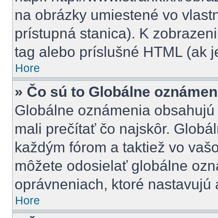
na obrázky umiestené vo vlastn
prístupná stanica). K zobraze
tag alebo príslušné HTML (ak j
Hore
» Čo sú to Globálne oznámen
Globálne oznámenia obsahujú dô
mali prečítať čo najskôr. Glob
každým fórom a taktiež vo vašo
môžete odosielať globálne ozn
oprávneniach, ktoré nastavujú a
Hore