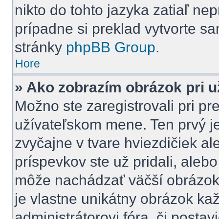
nikto do tohto jazyka zatiaľ nep
prípadne si preklad vytvorte sam
stránky
phpBB Group
.
Hore
» Ako zobrazím obrázok pri 
Možno ste zaregistrovali pri pr
užívateľskom mene. Ten prvý j
zvyčajne v tvare hviezdičiek al
príspevkov ste už pridali, aleb
môže nachádzať väčší obrázok,
je vlastne unikátny obrázok ka
administrátorovi fóra, či postavi