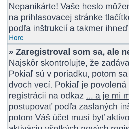
Nepanikárte! Vaše heslo môžem
na prihlasovacej stránke tlačít
podľa inštrukcií a takmer ihneď
Hore
» Zaregistroval som sa, ale 
Najskôr skontrolujte, že zadáv
Pokiaľ sú v poriadku, potom sa
dvoch vecí. Pokiaľ je povolená 
registrácii na odkaz
... a je mi
postupovať podľa zaslaných inštr
potom Váš účet musí byť aktivo
aktiváciu všetkých nových regis