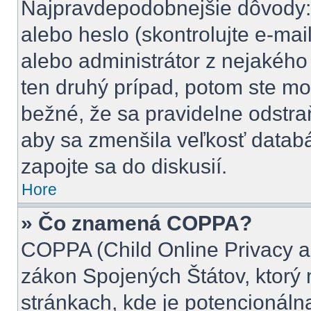
Najpravdepodobnejšie dôvody: 
alebo heslo (skontrolujte e-mail,
alebo administrátor z nejakého
ten druhý prípad, potom ste mož
bežné, že sa pravidelne odstraňu
aby sa zmenšila veľkosť databá
zapojte sa do diskusií.
Hore
» Čo znamená COPPA?
COPPA (Child Online Privacy an
zákon Spojených Štátov, ktorý 
stránkach, kde je potencionál