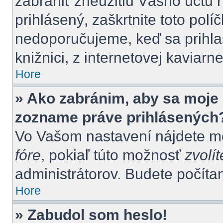
zabrániť zneužitiu Vášho účtu n
prihlásený, zaškrtnite toto polí
nedoporučujeme, keď sa prihlas
knižnici, z internetovej kaviarne
Hore
» Ako zabránim, aby sa moje 
zozname práve prihlásených
Vo Vašom nastavení nájdete 
fóre
, pokiaľ túto možnosť
zvolít
administrátorov. Budete počítan
Hore
» Zabudol som heslo!