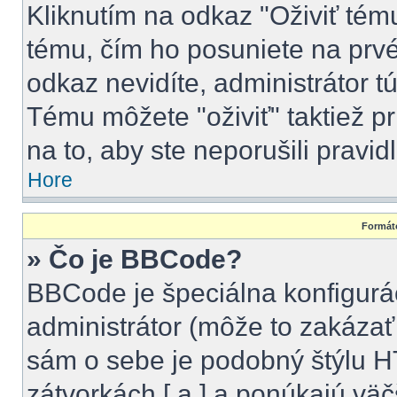
Kliknutím na odkaz "Oživiť tému"
tému, čím ho posuniete na prvé
odkaz nevidíte, administrátor 
Tému môžete "oživiť" taktiež p
na to, aby ste neporušili pravidl
Hore
Formáto
» Čo je BBCode?
BBCode je špeciálna konfigurá
administrátor (môže to zakázať
sám o sebe je podobný štýlu H
zátvorkách [ a ] a ponúkajú väč