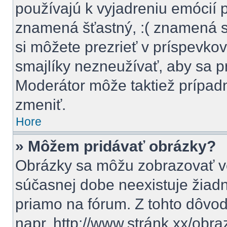
používajú k vyjadreniu emócií 
znamená šťastný, :( znamená 
si môžete prezrieť v príspevkov
smajlíky nezneužívať, aby sa p
Moderátor môže taktiež prípad
zmeniť.
Hore
» Môžem pridávať obrázky?
Obrázky sa môžu zobrazovať vo
súčasnej dobe neexistuje žiad
priamo na fórum. Z tohto dôvo
napr. http://www.stránk.xx/obr