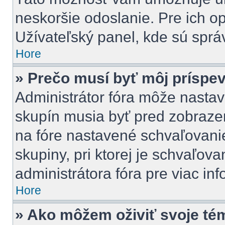
neskoršie odoslanie. Pre ich o
Užívateľský panel, kde sú sprá
Hore
» Prečo musí byť môj príspe
Administrátor fóra môže nastav
skupín musia byť pred zobraze
na fóre nastavené schvaľovanie
skupiny, pri ktorej je schvaľov
administrátora fóra pre viac inf
Hore
» Ako môžem oživiť svoje té