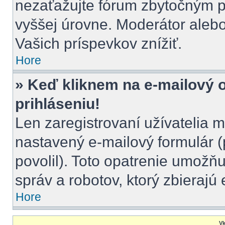
nezaťažujte fórum zbytočným pr
vyššej úrovne. Moderátor aleb
Vašich príspevkov znížiť.
Hore
» Keď kliknem na e-mailový 
prihláseniu!
Len zaregistrovaní užívatelia 
nastavený e-mailový formulár (
povolil). Toto opatrenie umož
správ a robotov, ktorý zbierajú
Hore
Vk