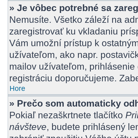
» Je vôbec potrebné sa zareg
Nemusíte. Všetko záleží na admi
zaregistrovať ku vkladaniu prí
Vám umožní prístup k ostatn
užívateľom, ako napr. postavič
mailov užívateľom, prihlásenie
registráciu doporučujeme. Zaber
Hore
» Prečo som automaticky od
Pokiaľ nezaškrtnete tlačítko
Pri
návšteve
, budete prihlásený le