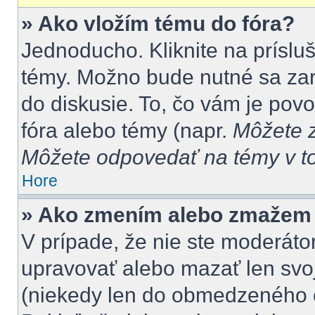
» Ako vložím tému do fóra?
Jednoducho. Kliknite na prísluš
témy. Možno bude nutné sa zar
do diskusie. To, čo vám je pov
fóra alebo témy (napr.
Môžete z
Môžete odpovedať na témy v to
Hore
» Ako zmením alebo zmažem
V prípade, že nie ste moderátor
upravovať alebo mazať len svoj
(niekedy len do obmedzeného č