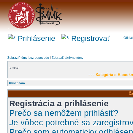
Prihlásenie
Registrovať
Oficiá
Zobraziť témy bez odpovede
|
Zobraziť aktívne témy
-empty-
- - - Kategória s E-bookm
Obsah fóra
Ča
Registrácia a prihlásenie
Prečo sa nemôžem prihlásiť?
Je vôbec potrebné sa zaregistro
Prečo som automaticky odhláse