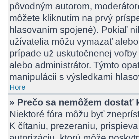
pôvodným autorom, moderátoro
môžete kliknutím na prvý príspe
hlasovaním spojené). Pokiaľ nik
užívatelia môžu vymazať alebo 
prípade už uskutočnenej voľby 
alebo administrátor. Týmto opa
manipulácii s výsledkami hlaso
Hore
» Prečo sa nemôžem dostať k
Niektoré fóra môžu byť zneprí
K čítaniu, prezeraniu, prispieva
autorizáciu, ktorú môže poskytn