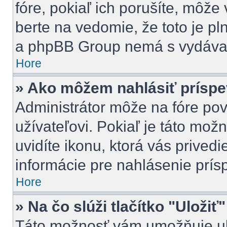
fóre, pokiaľ ich porušíte, môž
berte na vedomie, že toto je pl
a phpBB Group nemá s vydávan
Hore
» Ako môžem nahlásiť prísp
Administrátor môže na fóre pov
užívateľovi. Pokiaľ je táto mo
uvidíte ikonu, ktorá vás privedi
informácie pre nahlásenie prís
Hore
» Na čo slúži tlačítko "Uložiť
Táto možnosť vám umožňuje ulo