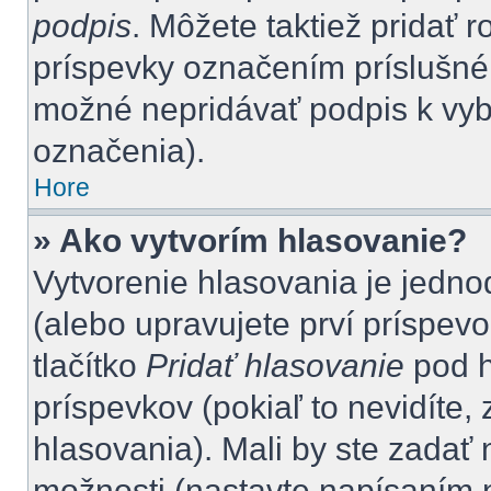
podpis
. Môžete taktiež pridať 
príspevky označením príslušného
možné nepridávať podpis k vy
označenia).
Hore
» Ako vytvorím hlasovanie?
Vytvorenie hlasovania je jedno
(alebo upravujete prví príspevo
tlačítko
Pridať hlasovanie
pod h
príspevkov (pokiaľ to nevidíte
hlasovania). Mali by ste zada
možnosti (nastavte napísaním n