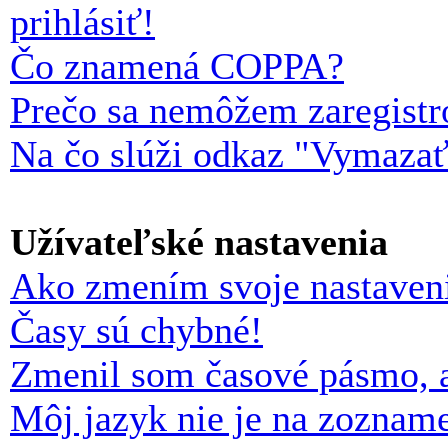
prihlásiť!
Čo znamená COPPA?
Prečo sa nemôžem zaregistr
Na čo slúži odkaz "Vymazať
Užívateľské nastavenia
Ako zmením svoje nastaven
Časy sú chybné!
Zmenil som časové pásmo, al
Môj jazyk nie je na zoznam