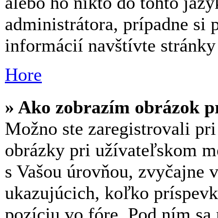
alebo ho nikto do tohto jazy
administrátora, prípadne si 
informácií navštívte stránk
Hore
» Ako zobrazím obrázok p
Možno ste zaregistrovali pr
obrázky pri užívateľskom m
s Vašou úrovňou, zvyčajne v
ukazujúcich, koľko príspevko
pozíciu vo fóre. Pod ním sa