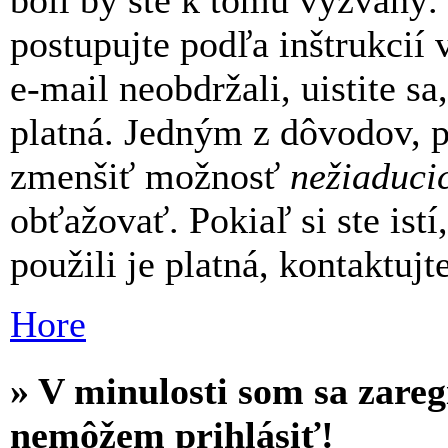
boli by ste k tomu vyzvaný.
postupujte podľa inštrukcií
e-mail neobdržali, uistite sa
platná. Jedným z dôvodov, pr
zmenšiť možnosť
nežiaduci
obťažovať. Pokiaľ si ste istí
použili je platná, kontaktujt
Hore
» V minulosti som sa zaregi
nemôžem prihlásiť!