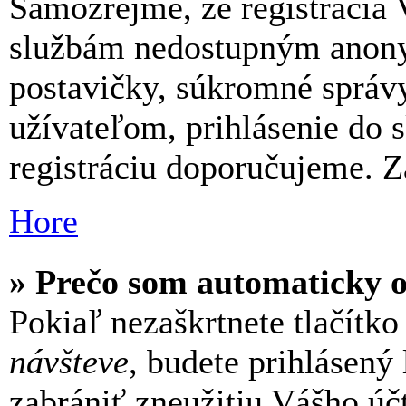
Samozrejme, že registrácia
službám nedostupným anony
postavičky, súkromné správy
užívateľom, prihlásenie do 
registráciu doporučujeme. Za
Hore
» Prečo som automaticky 
Pokiaľ nezaškrtnete tlačítk
návšteve
, budete prihlásený
zabrániť zneužitiu Vášho úč