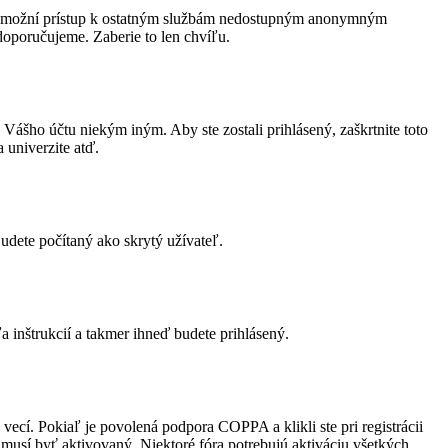
Vám umožní prístup k ostatným službám nedostupným anonymným
doporučujeme. Zaberie to len chvíľu.
 Vášho účtu niekým iným. Aby ste zostali prihlásený, zaškrtnite toto
 univerzite atď.
udete počítaný ako skrytý užívateľ.
a inštrukcií a takmer ihneď budete prihlásený.
ecí. Pokiaľ je povolená podpora COPPA a klikli ste pri registrácii
t musí byť aktivovaný. Niektoré fóra potrebujú aktiváciu všetkých