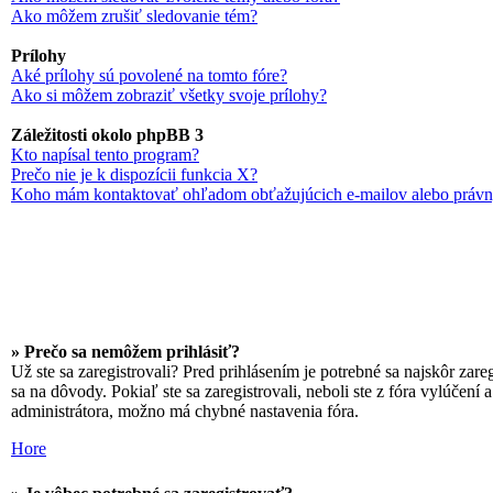
Ako môžem zrušiť sledovanie tém?
Prílohy
Aké prílohy sú povolené na tomto fóre?
Ako si môžem zobraziť všetky svoje prílohy?
Záležitosti okolo phpBB 3
Kto napísal tento program?
Prečo nie je k dispozícii funkcia X?
Koho mám kontaktovať ohľadom obťažujúcich e-mailov alebo právnyc
» Prečo sa nemôžem prihlásiť?
Už ste sa zaregistrovali? Pred prihlásením je potrebné sa najskôr zar
sa na dôvody. Pokiaľ ste sa zaregistrovali, neboli ste z fóra vylúčení
administrátora, možno má chybné nastavenia fóra.
Hore