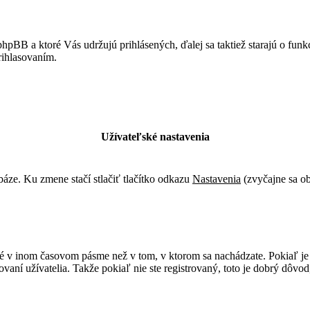
hpBB a ktoré Vás udržujú prihlásených, ďalej sa taktiež starajú o fun
rihlasovaním.
Užívateľské nastavenia
báze. Ku zmene stačí stlačiť tlačítko odkazu
Nastavenia
(zvyčajne sa ob
né v inom časovom pásme než v tom, v ktorom sa nachádzate. Pokiaľ je 
ní užívatelia. Takže pokiaľ nie ste registrovaný, toto je dobrý dôvod,