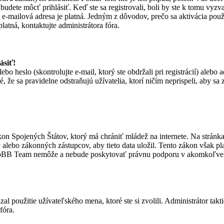
budete môcť prihlásiť. Keď ste sa registrovali, boli by ste k tomu vyzv
ša e-mailová adresa je platná. Jedným z dôvodov, prečo sa aktivácia po
platná, kontaktujte administrátora fóra.
ásiť!
 heslo (skontrolujte e-mail, ktorý ste obdržali pri registrácií) alebo 
, že sa pravidelne odstraňujú užívatelia, ktorí ničím neprispeli, aby sa
on Spojených Štátov, ktorý má chrániť mládež na internete. Na stránk
ebo zákonných zástupcov, aby tieto data uložil. Tento zákon však platí i
hpBB Team nemôže a nebude poskytovať právnu podporu v akomkoľvek
al použitie užívateľského mena, ktoré ste si zvolili. Administrátor tak
fóra.