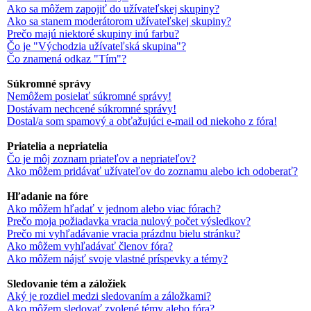
Ako sa môžem zapojiť do užívateľskej skupiny?
Ako sa stanem moderátorom užívateľskej skupiny?
Prečo majú niektoré skupiny inú farbu?
Čo je "Východzia užívateľská skupina"?
Čo znamená odkaz "Tím"?
Súkromné správy
Nemôžem posielať súkromné správy!
Dostávam nechcené súkromné správy!
Dostal/a som spamový a obťažujúci e-mail od niekoho z fóra!
Priatelia a nepriatelia
Čo je môj zoznam priateľov a nepriateľov?
Ako môžem pridávať užívateľov do zoznamu alebo ich odoberať?
Hľadanie na fóre
Ako môžem hľadať v jednom alebo viac fórach?
Prečo moja požiadavka vracia nulový počet výsledkov?
Prečo mi vyhľadávanie vracia prázdnu bielu stránku?
Ako môžem vyhľadávať členov fóra?
Ako môžem nájsť svoje vlastné príspevky a témy?
Sledovanie tém a záložiek
Aký je rozdiel medzi sledovaním a záložkami?
Ako môžem sledovať zvolené témy alebo fóra?