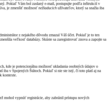
aný. Pokiaľ Vám bol zaslaný e-mail, postupujte podľa inštrukcií v
užíva, je zmenšiť možnosť
nežiaducich
užívateľov, ktorý sa snažia iba
administrátor z nejakého dôvodu zmazal Váš účet. Pokiaľ je to ten
 zmenšila veľkosť databázy. Skúste sa zaregistrovať znova a zapojte sa
ach, kde je potencionálna možnosť ukladania osobných údajov o
ba v Spojených Štátoch. Pokiaľ si nie ste istý, či toto platí aj na
 kontexte.
tiež mohol vypnúť registrácie, aby zabránil prístupu nových