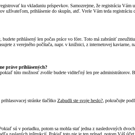
a zaregistrovať ku vkladaniu príspevkov. Samozrejme, že registrácia 
ov užívateľom, prihlásenie do skupín, atď. Vrele Vám teda registráciu 
e
, budete prihlásený len počas práce vo fóre. Toto má zabrániť zneužitiu
ujete z verejného počítača, napr. v knižnici, z internetovej kaviarne, na
me práve prihlásených?
 pokiaľ túto možnosť
zvolíte
budete viditeľný len pre administrátorov. B
prihlasovacej stránke tlačítko
Zabudli ste svoje heslo?
, pokračujte podľ
Pokiaľ sú v poriadku, potom sa mohla stať jedna z nasledovných dvoch v
dľa zaslaných inštrukcií. Pokiaľ toto nie je ten prípad, potom Váš úče