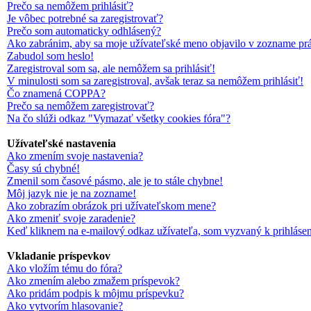
Prečo sa nemôžem prihlásiť?
Je vôbec potrebné sa zaregistrovať?
Prečo som automaticky odhlásený?
Ako zabránim, aby sa moje užívateľské meno objavilo v zozname pr
Zabudol som heslo!
Zaregistroval som sa, ale nemôžem sa prihlásiť!
V minulosti som sa zaregistroval, avšak teraz sa nemôžem prihlásiť!
Čo znamená COPPA?
Prečo sa nemôžem zaregistrovať?
Na čo slúži odkaz "Vymazať všetky cookies fóra"?
Užívateľské nastavenia
Ako zmením svoje nastavenia?
Časy sú chybné!
Zmenil som časové pásmo, ale je to stále chybne!
Môj jazyk nie je na zozname!
Ako zobrazím obrázok pri užívateľskom mene?
Ako zmeniť svoje zaradenie?
Keď kliknem na e-mailový odkaz užívateľa, som vyzvaný k prihlásen
Vkladanie príspevkov
Ako vložím tému do fóra?
Ako zmením alebo zmažem príspevok?
Ako pridám podpis k môjmu príspevku?
Ako vytvorím hlasovanie?