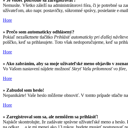
» Je vôbec potrebné sa zaregistrovať?
Nemusíte. Všetko záleží na administrátorovi fóra, či je potrebné s
užívateľom, ako napr. postavičky, súkromné správy, posielanie e-mail
Hore
» Prečo som automaticky odhlásený?
Pokiaľ nezaškrtnete tlačítko
Prihlásiť automaticky pri ďalšej návštev
políčko, keď sa prihlasujete. Toto však nedoporučujeme, keď sa prihlas
Hore
» Ako zabránim, aby sa moje užívateľské meno objavilo v zozna
Vo Vašom nastavení nájdete možnosť
Skryť Vašu prítomnosť vo fóre
,
Hore
» Zabudol som heslo!
Nepanikárte! Vaše heslo môžeme obnoviť. V tomto prípade stlačte na 
Hore
» Zaregistroval som sa, ale nemôžem sa prihlásiť!
Najskôr skontrolujte, že zadávate správne užívateľské meno a heslo. 
na odkaz
... a je mi menej ako 13 rokov
, budete musieť postupovať po