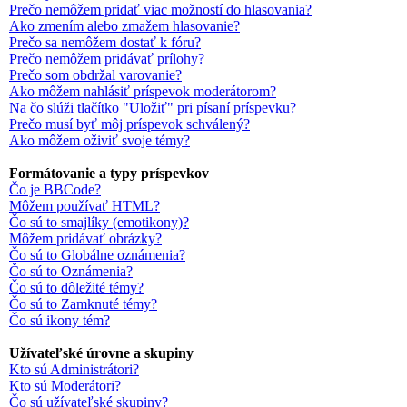
Prečo nemôžem pridať viac možností do hlasovania?
Ako zmením alebo zmažem hlasovanie?
Prečo sa nemôžem dostať k fóru?
Prečo nemôžem pridávať prílohy?
Prečo som obdržal varovanie?
Ako môžem nahlásiť príspevok moderátorom?
Na čo slúži tlačítko "Uložiť" pri písaní príspevku?
Prečo musí byť môj príspevok schválený?
Ako môžem oživiť svoje témy?
Formátovanie a typy príspevkov
Čo je BBCode?
Môžem používať HTML?
Čo sú to smajlíky (emotikony)?
Môžem pridávať obrázky?
Čo sú to Globálne oznámenia?
Čo sú to Oznámenia?
Čo sú to dôležité témy?
Čo sú to Zamknuté témy?
Čo sú ikony tém?
Užívateľské úrovne a skupiny
Kto sú Administrátori?
Kto sú Moderátori?
Čo sú užívateľské skupiny?