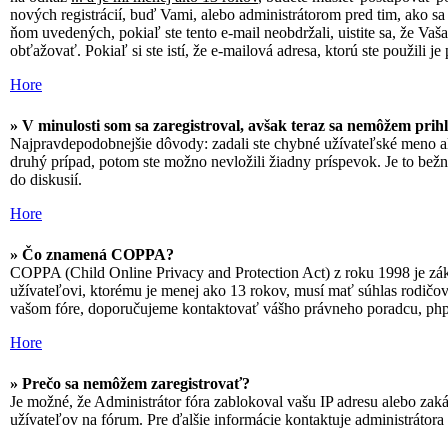
nových registrácií, buď Vami, alebo administrátorom pred tim, ako sa 
ňom uvedených, pokiaľ ste tento e-mail neobdržali, uistite sa, že Va
obťažovať. Pokiaľ si ste istí, že e-mailová adresa, ktorú ste použili je 
Hore
» V minulosti som sa zaregistroval, avšak teraz sa nemôžem prihl
Najpravdepodobnejšie dôvody: zadali ste chybné užívateľské meno alebo
druhý prípad, potom ste možno nevložili žiadny príspevok. Je to bežné
do diskusií.
Hore
» Čo znamená COPPA?
COPPA (Child Online Privacy and Protection Act) z roku 1998 je zák
užívateľovi, ktorému je menej ako 13 rokov, musí mať súhlas rodičov al
vašom fóre, doporučujeme kontaktovať vášho právneho poradcu, p
Hore
» Prečo sa nemôžem zaregistrovať?
Je možné, že Administrátor fóra zablokoval vašu IP adresu alebo zakáz
užívateľov na fórum. Pre ďalšie informácie kontaktuje administrátora 